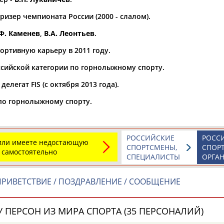
изер чемпионата России (2000 - слалом).
а рождения
по
чч
мм
год
чч
мм
год
Ф. Каменев
,
В.А. Леонтьев
.
ортивную карьеру в 2011 году.
ссийской категории по горнолыжному спорту.
делегат FIS (с октября 2013 года).
по горнолыжному спорту.
РОССИЙСКИЕ
РОСС
 или имеете недостающую
СПОРТСМЕНЫ,
СПОР
 самостоятельно
СПЕЦИАЛИСТЫ
ОРГА
Юлия
Дмитрий
Тамилла
АБАЛАКИНА
АБАРЕНОВ
АБАСОВА
РИВЕТСТВИЕ / ПОЗДРАВЛЕНИЕ / СООБЩЕНИЕ
 ПЕРСОН ИЗ МИРА СПОРТА (35 ПЕРСОНАЛИЙ)