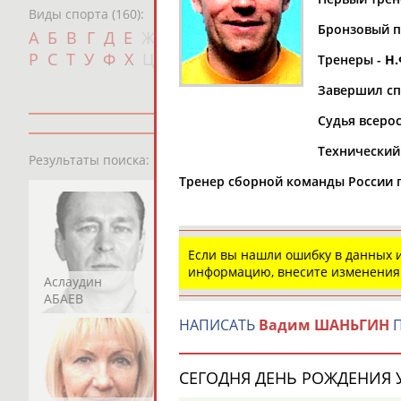
Виды спорта (160):
Бронзовый пр
Дат
А
Б
В
Г
Д
Е
Ж
З
И
К
Л
М
Н
О
П
с
Р
С
Т
У
Ф
Х
Ц
Ч
Ш
Щ
Э
Ю
Я
Тренеры -
Н.
Завершил сп
Судья всеро
Технический 
13181
персон
Результаты поиска:
Тренер сборной команды России 
Если вы нашли ошибку в данных
информацию, внесите изменения
Аслаудин
Елена
Мария
АБАЕВ
АБАИМОВА
АБАКУМОВА
НАПИСАТЬ
Вадим ШАНЬГИН
П
СЕГОДНЯ ДЕНЬ РОЖДЕНИЯ У