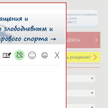
Просмотры материалов платформы
за сутки:
48673
ТИВНОСТИ
СВОДНЫЕ ИНДЕКСЫ
У кого сегодня день рождения?
Профессия
Не выбран
Спортивное звание
Не выбран
Учёное звание
Не выбран