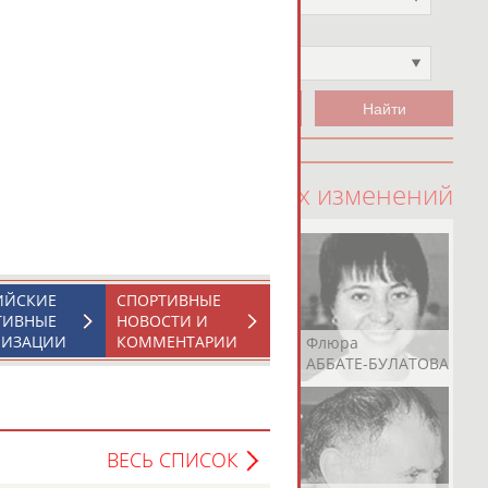
Чемпион
Не выбран
100 последних изменений
ИЙСКИЕ
СПОРТИВНЫЕ
ТИВНЫЕ
НОВОСТИ И
НИЗАЦИИ
КОММЕНТАРИИ
Рамазан
Ростом
Флюра
АБАЧАРАЕВ
АБАШИДЗЕ
АББАТЕ-БУЛАТОВА
ВЕСЬ СПИСОК