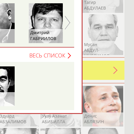
Герман
Рамазан
Тагир
АБДУЛАЕВ
АБДУЛАЕВ
АБДУЛАЕВ
Дмитрий
Беслан
ГАБРИИЛОВ
МАХОВ
Аслан
Эмиль
Мусан
АБДУЛЛИН
АБДУЛЛИН
АБДУЛ-
ВЕСЬ СПИСОК
МУСЛИМОВ
ь какую-либо ошибку в уже
 своей страны!
Эдуард
Уулу Азамат
Денис
АБЗАЛИМОВ
АБИБИЛЛА
АБЛЯЗИН