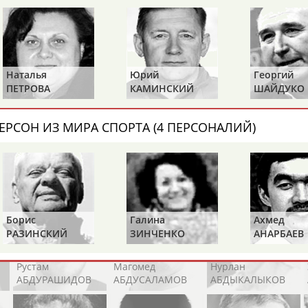
Каримжан
Аделя
Андрей
АБДРАХМАНОВ
АБДРАХМАНОВА
АБДУВАЛИЕВ
Наталья
Юрий
Георгий
ПЕТРОВА
КАМИНСКИЙ
ШАЙДУКО
Абдула
Магомед
Назир
АБДУЛЖАЛИЛОВ
АБДУЛКАГИРОВ
АБДУЛЛАЕВ
ЕРСОН ИЗ МИРА СПОРТА (4 ПЕРСОНАЛИЙ)
естном спортсмене, тренере, специалисте или исправит
х героев! Герои спорта - это одни из главных патриотов
Борис
Галина
Ахмед
РАЗИНСКИЙ
ЗИНЧЕНКО
АНАРБАЕВ
Рустам
Магомед
Нурлан
АБДУРАШИДОВ
АБДУСАЛАМОВ
АБДЫКАЛЫКОВ