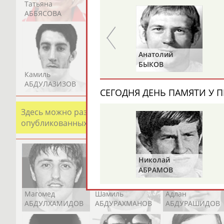
Татьяна
Акжана
Артур
АББЯСОВА
АБДИКАРИМОВА
АБДРАХМАНОВ
Николай
Анатолий
АВИЛОВ
БЫКОВ
Камиль
Загалав
Камалудин
АБДУЛАЗИЗОВ
АБДУЛБЕКОВ
АБДУЛДАУДОВ
СЕГОДНЯ ДЕНЬ ПАМЯТИ У П
Здесь можно разместить информацию о хорошо изв
опубликованных записях. Страна должна знать свои
Николай
АБРАМОВ
Магомед
Шамиль
Адлан
АБДУЛХАМИДОВ
АБДУРАХМАНОВ
АБДУРАШИДОВ