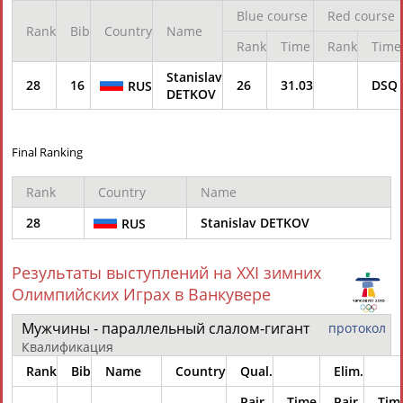
Разработка и поддержка ООО НАИТ «Стадион»
Blue course
Red course
Rank
Bib
Country
Name
Rank
Time
Rank
Time
Stanislav
28
16
26
31.03
DSQ
RUS
DETKOV
Final Ranking
Rank
Country
Name
28
Stanislav DETKOV
RUS
Результаты выступлений на XXI зимних
Олимпийских Играх в Ванкувере
Мужчины - параллельный слалом-гигант
протокол
Квалификация
Rank
Bib
Name
Country
Qual.
Elim.
Pair
Time
Pair
Tim