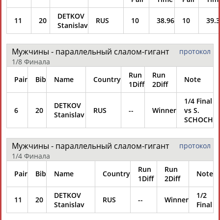
DETKOV
11
20
RUS
10
38.96
10
39.
Stanislav
Мужчины - параллельный слалом-гигант
протокол
1/8 Финала
Run
Run
Pair
Bib
Name
Country
Note
1Diff
2Diff
1/4 Final
DETKOV
6
20
RUS
--
Winner
vs S.
Stanislav
SCHOCH
Мужчины - параллельный слалом-гигант
протокол
1/4 Финала
Run
Run
Pair
Bib
Name
Country
Note
1Diff
2Diff
DETKOV
1/2
11
20
RUS
--
Winner
Stanislav
Final