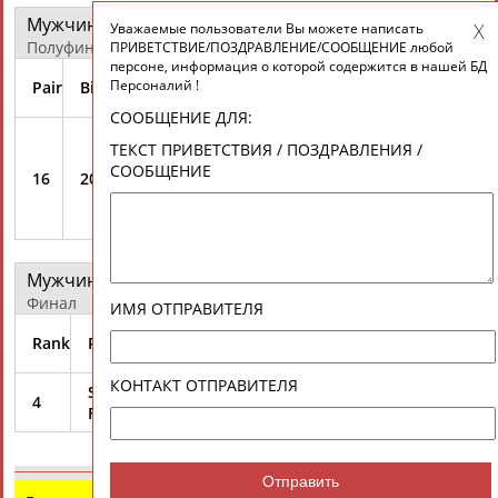
Мужчины - параллельный слалом-гигант
протокол
Уважаемые пользователи Вы можете написать
Полуфинал
ПРИВЕТСТВИЕ/ПОЗДРАВЛЕНИЕ/СООБЩЕНИЕ любой
персоне, информация о которой содержится в нашей БД
Run
Run
Персоналий !
Pair
Bib
Name
Country
Note
1Diff
2Diff
СООБЩЕНИЕ ДЛЯ:
Adv. to
ТЕКСТ ПРИВЕТСТВИЯ / ПОЗДРАВЛЕНИЯ /
Small
DETKOV
СООБЩЕНИЕ
16
20
RUS
+0.25
+1.72
Final vs
Stanislav
M.
BOZZETTO
Мужчины - параллельный слалом-гигант
протокол
Финал
ИМЯ ОТПРАВИТЕЛЯ
Run
Run
Rank
Pair
Bib
Name
Country
1Diff
2Diff
КОНТАКТ ОТПРАВИТЕЛЯ
Small
DETKOV
4
20
RUS
+0.96
DSQ
Final
Stanislav
Отправить