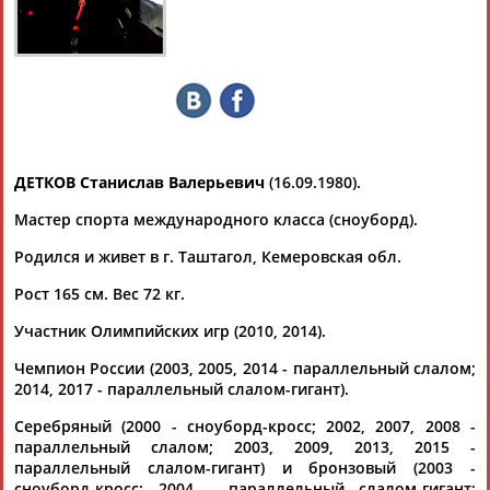
Дмитрий
Тамилла
Рамазан
Ростом
АБАРЕНОВ
АБАСОВА
АБАЧАРАЕВ
АБАШИДЗЕ
ДЕТКОВ Станислав Валерьевич
(16.09.1980).
Мастер спорта международного класса (сноуборд).
Флюра
Татьяна
Акжана
Артур
АББАТЕ-
АББЯСОВА
АБДИКАРИМОВА
АБДРАХМАНОВ
Родился и живет в г. Таштагол, Кемеровская обл.
БУЛАТОВА
Рост 165 см. Вес 72 кг.
Участник Олимпийских игр (2010, 2014).
Чемпион России (2003, 2005, 2014 - параллельный слалом;
2014, 2017 - параллельный слалом-гигант).
Серебряный (2000 - сноуборд-кросс; 2002, 2007, 2008 -
параллельный слалом; 2003, 2009, 2013, 2015 -
параллельный слалом-гигант) и бронзовый (2003 -
сноуборд-кросс; 2004 - параллельный слалом-гигант;