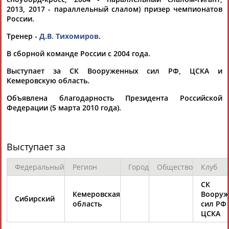
2013, 2017 - параллельный слалом) призер чемпионатов
России.
Тренер -
Д.В. Тихомиров
.
В сборной команде России с 2004 года.
Выступает за СК Вооруженных сил РФ, ЦСКА и
Каримжан
Аделя
Андрей
Герман
Кемеровскую область.
АБДРАХМАНОВ
АБДРАХМАНОВА
АБДУВАЛИЕВ
АБДУЛАЕВ
Объявлена благодарность Президента Российской
Федерации (5 марта 2010 года).
Рамазан
Тагир
Камиль
Загалав
АБДУЛАЕВ
АБДУЛАЕВ
АБДУЛАЗИЗОВ
АБДУЛБЕКОВ
Выступает за
Федеральный
Регион
Город
Общество
Клуб
СК
Камалудин
Абдула
Магомед
Назир
Кемеровская
Вооруж
Сибирский
АБДУЛДАУДОВ
АБДУЛЖАЛИЛОВ
АБДУЛКАГИРОВ
АБДУЛЛАЕВ
область
сил РФ
ЦСКА