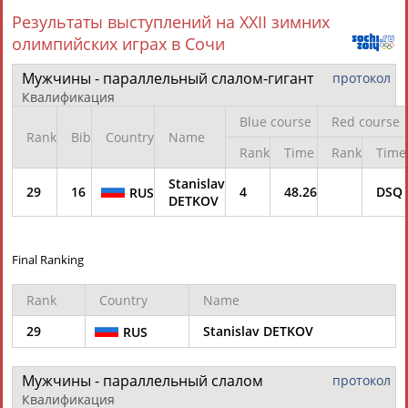
ЕЩЁ ПЕРСОНЫ
Результаты выступлений на XXII зимних
олимпийских играх в Сочи
24 персон из 13181
Мужчины - параллельный слалом-гигант
протокол
Квалификация
Blue course
Red course
ТАБЛО АКТИВНОСТИ
Rank
Bib
Country
Name
Rank
Time
Rank
Time
Stanislav
29
16
4
48.26
DSQ
RUS
ЦЕЛИ ПРОЕКТА
КОНТАКТЫ
НАШИ КНОПКИ
РЕКЛАМА
DETKOV
Final Ranking
Вопросы сотрудничества и совместной деятельности
inform@infosport.ru
Rank
Country
Name
Адресов в новостной рассылке: 996
29
Stanislav DETKOV
RUS
Подпишись
Мужчины - параллельный слалом
протокол
©
Стадион, 1998-2026
Квалификация