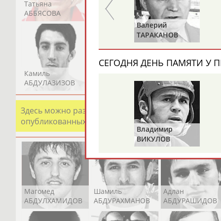
Татьяна
Акжана
Артур
АББЯСОВА
АБДИКАРИМОВА
АБДРАХМАНОВ
Роберт
Валерий
МЕРКУЛОВ
ТАРАКАНОВ
СЕГОДНЯ ДЕНЬ ПАМЯТИ У П
Камиль
Загалав
Камалудин
АБДУЛАЗИЗОВ
АБДУЛБЕКОВ
АБДУЛДАУДОВ
Здесь можно разместить информацию о хорошо изв
опубликованных записях. Страна должна знать свои
Владимир
ВИКУЛОВ
Магомед
Шамиль
Адлан
АБДУЛХАМИДОВ
АБДУРАХМАНОВ
АБДУРАШИДОВ