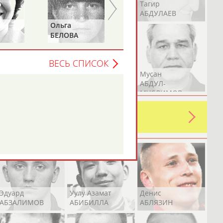
Герман
Рамазан
Тагир
АБДУЛАЕВ
АБДУЛАЕВ
АБДУЛАЕВ
Ольга
Сергей
БЕЛОВА
ЛАСЬКОВ
ВЕСЬ СПИСОК
Аслан
Эмиль
Мусан
АБДУЛЛИН
АБДУЛЛИН
АБДУЛ-
МУСЛИМОВ
ь какую-либо ошибку в уже
 своей страны!
Эдуард
Уулу Азамат
Денис
АБЗАЛИМОВ
АБИБИЛЛА
АБЛЯЗИН