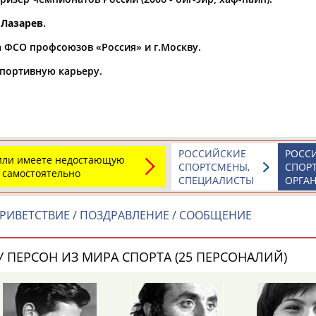
. Лазарев
.
а рождения
по
чч
мм
год
чч
мм
год
а ФСО профсоюзов «Россия» и г.Москву.
портивную карьеру.
РОССИЙСКИЕ
РОСС
 или имеете недостающую
СПОРТСМЕНЫ,
СПОР
 самостоятельно
СПЕЦИАЛИСТЫ
ОРГА
РИВЕТСТВИЕ / ПОЗДРАВЛЕНИЕ / СООБЩЕНИЕ
Юлия
Дмитрий
Тамилла
АБАЛАКИНА
АБАРЕНОВ
АБАСОВА
 ПЕРСОН ИЗ МИРА СПОРТА (25 ПЕРСОНАЛИЙ)