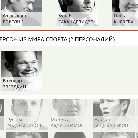
Каримжан
Аделя
Андрей
АБДРАХМАНОВ
АБДРАХМАНОВА
АБДУВАЛИЕВ
Александр
Зураб
Ольга
ГОРЕЛИК
САКАНДЕЛИДЗЕ
КНЯЗЕВА
ЕРСОН ИЗ МИРА СПОРТА (2 ПЕРСОНАЛИЙ)
Абдула
Магомед
Назир
АБДУЛЖАЛИЛОВ
АБДУЛКАГИРОВ
АБДУЛЛАЕВ
естном спортсмене, тренере, специалисте или исправит
х героев! Герои спорта - это одни из главных патриотов
Володар
ЗВЕЗДКИН
Рустам
Магомед
Нурлан
АБДУРАШИДОВ
АБДУСАЛАМОВ
АБДЫКАЛЫКОВ