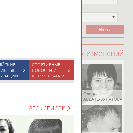
Чемпион
Не выбран
100 последних изменений
ИЙСКИЕ
СПОРТИВНЫЕ
ТИВНЫЕ
НОВОСТИ И
НИЗАЦИИ
КОММЕНТАРИИ
Рамазан
Ростом
Флюра
АБАЧАРАЕВ
АБАШИДЗЕ
АББАТЕ-БУЛАТОВА
ВЕСЬ СПИСОК