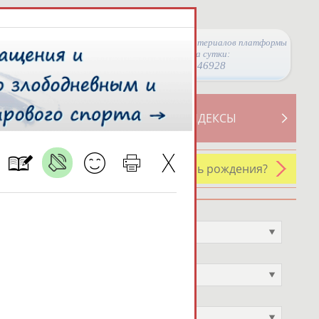
Просмотры материалов платформы
за сутки:
46928
ТИВНОСТИ
СВОДНЫЕ ИНДЕКСЫ
У кого сегодня день рождения?
Профессия
Не выбран
Спортивное звание
Не выбран
Учёное звание
Не выбран