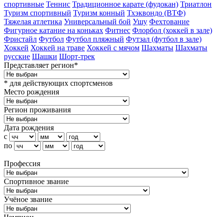
спортивные
Теннис
Традиционное карате (фудокан)
Триатлон
Туризм cпортивный
Туризм конный
Тхэквондо (ВТФ)
Тяжелая атлетика
Универсальный бой
Ушу
Фехтование
Фигурное катание на коньках
Фитнес
Флорбол (хоккей в зале)
Фристайл
Футбол
Футбол пляжный
Футзал (футбол в зале)
Хоккей
Хоккей на траве
Хоккей с мячом
Шахматы
Шахматы
русские
Шашки
Шорт-трек
Представляет регион*
* для действующих спортсменов
Место рождения
Регион проживания
Дата рождения
с
по
Профессия
Спортивное звание
Учёное звание