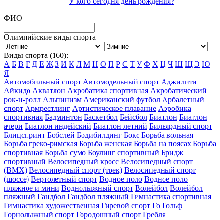
У кого сегодня день рождения?
ФИО
Олимпийские виды спорта
Виды спорта (160):
А
Б
В
Г
Д
Е
Ж
З
И
К
Л
М
Н
О
П
Р
С
Т
У
Ф
Х
Ц
Ч
Ш
Щ
Э
Ю
Я
Автомобильный спорт
Автомодельный спорт
Аджилити
Айкидо
Акватлон
Акробатика спортивная
Акробатический
рок-н-ролл
Альпинизм
Американский футбол
Арбалетный
спорт
Армрестлинг
Артистическое плавание
Аэробика
спортивная
Бадминтон
Баскетбол
Бейсбол
Биатлон
Биатлон
ачери
Биатлон индейский
Биатлон летний
Бильярдный спорт
Блицспринт
Бобслей
Бодибилдинг
Бокс
Борьба вольная
Борьба греко-римская
Борьба женская
Борьба на поясах
Борьба
спортивная
Борьба сумо
Боулинг спортивный
Бридж
спортивный
Велосипедный кросс
Велосипедный спорт
(BMX)
Велосипедный спорт (трек)
Велосипедный спорт
(шоссе)
Вертолетный спорт
Водное поло
Водное поло
пляжное и мини
Воднолыжный спорт
Волейбол
Волейбол
пляжный
Гандбол
Гандбол пляжный
Гимнастика спортивная
Гимнастика художественная
Гиревой спорт
Го
Гольф
Горнолыжный спорт
Городошный спорт
Гребля