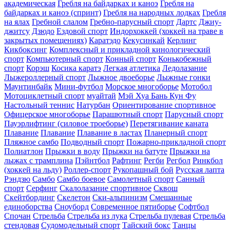
академическая
Гребля на байдарках и каноэ
Гребля на
байдарках и каноэ (спринт)
Гребля на народных лодках
Гребля
на ялах
Гребной слалом
Гребно-парусный спорт
Дартс
Джиу-
джитсу
Дзюдо
Ездовой спорт
Индорхоккей (хоккей на траве в
закрытых помещениях)
Каратэдо
Кекусинкай
Керлинг
Кикбоксинг
Комплексный и прикладной кинологический
спорт
Компьютерный спорт
Конный спорт
Конькобежный
спорт
Корэш
Косика каратэ
Легкая атлетика
Ледолазание
Лыжероллерный спорт
Лыжное двоеборье
Лыжные гонки
Маунтинбайк
Мини-футбол
Морское многоборье
Мотобол
Мотоциклетный спорт
муайтай
Мэй Хуа Бань Кун Фу
Настольный теннис
Натурбан
Ориентирование cпортивное
Офицерское многоборье
Парашютный спорт
Парусный спорт
Пауэрлифтинг (силовое троеборье)
Перетягивание каната
Плавание
Плавание
Плавание в ластах
Планерный спорт
Пляжное самбо
Подводный спорт
Пожарно-прикладной спорт
Полиатлон
Прыжки в воду
Прыжки на батуте
Прыжки на
лыжах с трамплина
Пэйнтбол
Рафтинг
Регби
Регбол
Ринкбол
(хоккей на льду)
Роллер-спорт
Рукопашный бой
Русская лапта
Рэндзю
Самбо
Самбо боевое
Самолетный спорт
Санный
спорт
Серфинг
Скалолазание спортивное
Сквош
Скейтбординг
Скелетон
Ски-альпинизм
Смешанные
единоборства
Сноуборд
Современное пятиборье
Софтбол
Спочан
Стрельба
Стрельба из лука
Стрельба пулевая
Стрельба
стендовая
Судомодельный спорт
Тайский бокс
Танцы