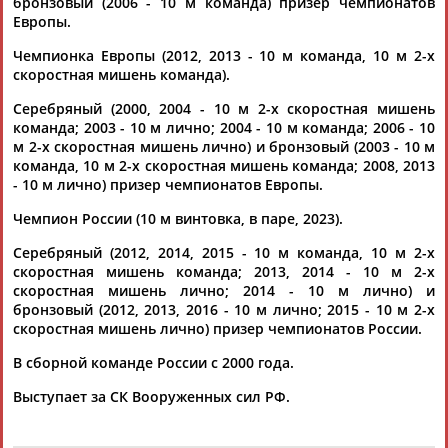
бронзовый (2006 - 10 м команда) призер чемпионатов
Европы.
Чемпионка Европы (2012, 2013 - 10 м команда, 10 м 2-х
скоростная мишень команда).
Серебряный (2000, 2004 - 10 м 2-х скоростная мишень
команда; 2003 - 10 м лично; 2004 - 10 м команда; 2006 - 10
Каримжан
Аделя
Андрей
Герман
м 2-х скоростная мишень лично) и бронзовый (2003 - 10 м
АБДРАХМАНОВ
АБДРАХМАНОВА
АБДУВАЛИЕВ
АБДУЛАЕВ
команда, 10 м 2-х скоростная мишень команда; 2008, 2013
- 10 м лично) призер чемпионатов Европы.
Чемпион России (10 м винтовка, в паре, 2023).
Серебряный (2012, 2014, 2015 - 10 м команда, 10 м 2-х
Рамазан
Тагир
Камиль
Загалав
скоростная мишень команда; 2013, 2014 - 10 м 2-х
АБДУЛАЕВ
АБДУЛАЕВ
АБДУЛАЗИЗОВ
АБДУЛБЕКОВ
скоростная мишень лично; 2014 - 10 м лично) и
бронзовый (2012, 2013, 2016 - 10 м лично; 2015 - 10 м 2-х
скоростная мишень лично) призер чемпионатов России.
В сборной команде России с 2000 года.
Камалудин
Абдула
Магомед
Назир
Выступает за СК Вооруженных сил РФ.
АБДУЛДАУДОВ
АБДУЛЖАЛИЛОВ
АБДУЛКАГИРОВ
АБДУЛЛАЕВ