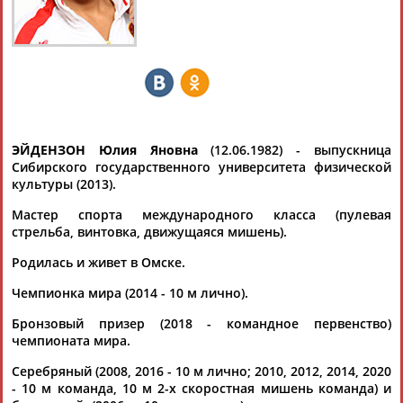
Дмитрий
Тамилла
Рамазан
Ростом
АБАРЕНОВ
АБАСОВА
АБАЧАРАЕВ
АБАШИДЗЕ
ЭЙДЕНЗОН Юлия Яновна
(12.06.1982) - выпускница
Сибирского государственного университета физической
культуры (2013).
Флюра
Татьяна
Акжана
Артур
АББАТЕ-
АББЯСОВА
АБДИКАРИМОВА
АБДРАХМАНОВ
Мастер спорта международного класса (пулевая
БУЛАТОВА
стрельба, винтовка, движущаяся мишень).
Родилась и живет в Омске.
Чемпионка мира (2014 - 10 м лично).
Бронзовый призер (2018 - командное первенство)
чемпионата мира.
Серебряный (2008, 2016 - 10 м лично; 2010, 2012, 2014, 2020
- 10 м команда, 10 м 2-х скоростная мишень команда) и