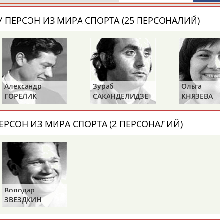
Каримжан
Аделя
Андрей
АБДРАХМАНОВ
АБДРАХМАНОВА
АБДУВАЛИЕВ
 ПЕРСОН ИЗ МИРА СПОРТА (25 ПЕРСОНАЛИЙ)
Абдула
Магомед
Назир
АБДУЛЖАЛИЛОВ
АБДУЛКАГИРОВ
АБДУЛЛАЕВ
Александр
Зураб
Ольга
ГОРЕЛИК
САКАНДЕЛИДЗЕ
КНЯЗЕВА
естном спортсмене, тренере, специалисте или исправит
х героев! Герои спорта - это одни из главных патриотов
ЕРСОН ИЗ МИРА СПОРТА (2 ПЕРСОНАЛИЙ)
Володар
Рустам
Магомед
Нурлан
АБДУРАШИДОВ
АБДУСАЛАМОВ
АБДЫКАЛЫКОВ
ЗВЕЗДКИН