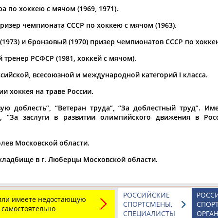
 по хоккею с мячом (1969, 1971).
а рождения
ризер чемпионата СССР по хоккею с мячом (1963).
по
чч
мм
год
чч
мм
год
1973) и бронзовый (1970) призер чемпионатов СССР по хоккею
 тренер РСФСР (1981, хоккей с мячом).
ссийской, всесоюзной и международной категорий I класса.
и хоккея на траве России.
ю доблесть”, “Ветеран труда”, “За доблестный труд”. Им
, “За заслуги в развитии олимпийского движения в Рос
ролев Московской области.
Юлия
Дмитрий
Тамилла
ладбище в г. Люберцы Московской области.
АБАЛАКИНА
АБАРЕНОВ
АБАСОВА
РОССИЙСКИЕ
РОСС
 или имеете недостающую
СПОРТСМЕНЫ,
СПОР
 самостоятельно
СПЕЦИАЛИСТЫ
ОРГА