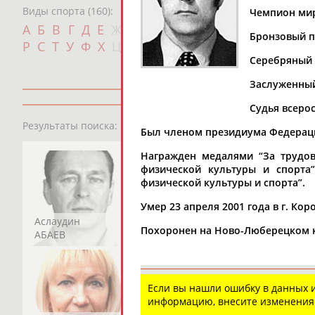
Виды спорта (160):
Чемпион мира
Дат
А
Б
В
Г
Д
Е
Ж
З
И
К
Л
М
Н
О
П
Бронзовый п
с
Р
С
Т
У
Ф
Х
Ц
Ч
Ш
Щ
Э
Ю
Я
Серебряный (
Заслуженный
Судья всеро
13181
персон
Результаты поиска:
Был членом президиума Федераци
Награжден медалями “За трудову
физической культуры и спорта”
физической культуры и спорта”.
Умер 23 апреля 2001 года в г. Ко
Аслаудин
Елена
Мария
Похоронен на Ново-Люберецком к
АБАЕВ
АБАИМОВА
АБАКУМОВА
Если вы нашли ошибку в данных
информацию, внесите изменения