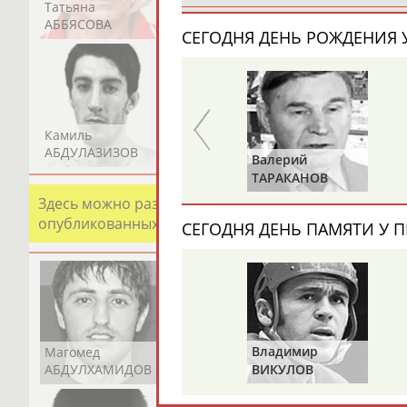
Татьяна
Акжана
Артур
АББЯСОВА
АБДИКАРИМОВА
АБДРАХМАНОВ
СЕГОДНЯ ДЕНЬ РОЖДЕНИЯ У
Камиль
Загалав
Камалудин
АБДУЛАЗИЗОВ
АБДУЛБЕКОВ
АБДУЛДАУДОВ
Роберт
Валерий
МЕРКУЛОВ
ТАРАКАНОВ
Здесь можно разместить информацию о хорошо изв
опубликованных записях. Страна должна знать свои
СЕГОДНЯ ДЕНЬ ПАМЯТИ У П
Владимир
Магомед
Шамиль
Адлан
АБДУЛХАМИДОВ
АБДУРАХМАНОВ
АБДУРАШИДОВ
ВИКУЛОВ