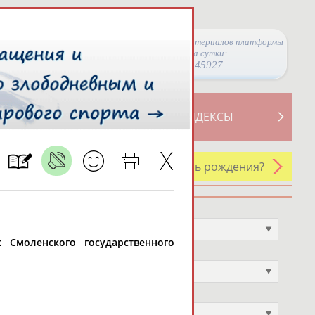
Просмотры материалов платформы
за сутки:
45927
ТИВНОСТИ
СВОДНЫЕ ИНДЕКСЫ
У кого сегодня день рождения?
Профессия
Не выбран
ик Смоленского государственного
Спортивное звание
Не выбран
Учёное звание
Не выбран