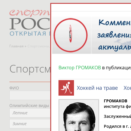
Главная »
Спортсмены, тренеры и специалисты
Спортсмены, тренеры и
Виктор ГРОМАКОВ
в публикаци
Хоккей на траве
Хо
ФИО
Пред
Не
ГРОМАКОВ 
Олимпийские виды спорта
Мес
института ф
Летние
Не
Заслуженный 
Рег
Зимние
Родился в г.
Не