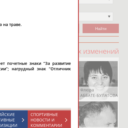
Чемпион
Не выбран
 на траве.
100 последних изменений
еет почетные знаки “За развитие
сии”; нагрудный знак “Отличник
Рамазан
Ростом
Флюра
АБАЧАРАЕВ
АБАШИДЗЕ
АББАТЕ-БУЛАТОВА
ИЙСКИЕ
СПОРТИВНЫЕ
ТИВНЫЕ
НОВОСТИ И
НИЗАЦИИ
КОММЕНТАРИИ