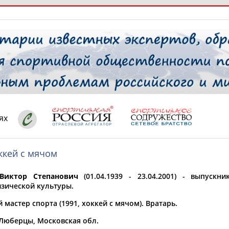
РЕСУРСНАЯ ПЛОЩАДКА
ТАБЛО АК
 специалисты
ях
ккей с мячом
ставляет регион*
 выбран
Виктор Степанович
(01.04.1939 - 23.04.2001) - выпускн
* для действующих спортсменов
то рождения
изической культуры.
 выбран
мастер спорта (1991, хоккей с мячом). Вратарь.
ион проживания
 Люберцы, Московская обл.
 выбран