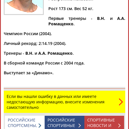
Рост 173 см. Вес 52 кг.
Первые тренеры -
В.Н.
и
А.А.
Ромащенко
.
Дмитрий
Тамилла
Рамазан
Ростом
АБАРЕНОВ
АБАСОВА
АБАЧАРАЕВ
АБАШИДЗЕ
Чемпион России (2004).
Личный рекорд: 2:14.19 (2004).
Тренеры -
В.Н.
и
А.А. Ромащенко
.
Флюра
Татьяна
Акжана
Артур
В сборной команде России с 2004 года.
АББАТЕ-
АББЯСОВА
АБДИКАРИМОВА
АБДРАХМАНОВ
БУЛАТОВА
Выступает за «Динамо».
Если вы нашли ошибку в данных или имеете
недостающую информацию, внесите изменения
самостоятельно
РОССИЙСКИЕ
РОССИЙСКИЕ
СПОРТИВНЫЕ
СПОРТСМЕНЫ,
СПОРТИВНЫЕ
НОВОСТИ И