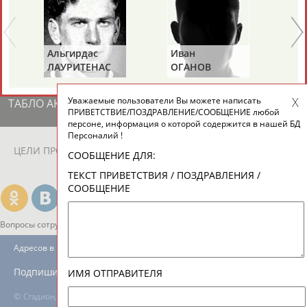
ЕЩЁ ПЕРСОНЫ
24 персон из 13181
Альгирдас
Иван
Бо
ЛАУРИТЕНАС
ОГАНОВ
Ц
Уважаемые пользователи Вы можете написать
ТАБЛО АКТИВНОСТИ
ПРИВЕТСТВИЕ/ПОЗДРАВЛЕНИЕ/СООБЩЕНИЕ любой
персоне, информация о которой содержится в нашей БД
Персоналий !
ЦЕЛИ ПРОЕКТА
КОНТАКТЫ
НАШИ КНОПКИ
РЕКЛАМА
СООБЩЕНИЕ ДЛЯ:
ТЕКСТ ПРИВЕТСТВИЯ / ПОЗДРАВЛЕНИЯ /
СООБЩЕНИЕ
Вопросы сотрудничества и совместной деятельности
inform@infosport.ru
Адресов в новостной рассылке: 996
Подпишись
ИМЯ ОТПРАВИТЕЛЯ
©
Стадион, 1998-2026