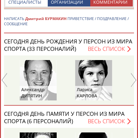
СПЕЦИАЛИСТЫ
ОРГАНИЗАЦИИ
КОММЕНТАРИИ
НАПИСАТЬ
Дмитрий БУРМАКИН
ПРИВЕТСТВИЕ / ПОЗДРАВЛЕНИЕ /
СООБЩЕНИЕ
СЕГОДНЯ ДЕНЬ РОЖДЕНИЯ У ПЕРСОН ИЗ МИРА
Каримжан
Аделя
Андрей
Герман
СПОРТА (33 ПЕРСОНАЛИЙ)
ВЕСЬ СПИСОК
АБДРАХМАНОВ
АБДРАХМАНОВА
АБДУВАЛИЕВ
АБДУЛАЕВ
Рамазан
Тагир
Камиль
Загалав
АБДУЛАЕВ
АБДУЛАЕВ
АБДУЛАЗИЗОВ
АБДУЛБЕКОВ
Александр
Лариса
Пе
ДИТЯТИН
КАРЛОВА
Т
СЕГОДНЯ ДЕНЬ ПАМЯТИ У ПЕРСОН ИЗ МИРА
Камалудин
Абдула
Магомед
Назир
СПОРТА (6 ПЕРСОНАЛИЙ)
ВЕСЬ СПИСОК
АБДУЛДАУДОВ
АБДУЛЖАЛИЛОВ
АБДУЛКАГИРОВ
АБДУЛЛАЕВ