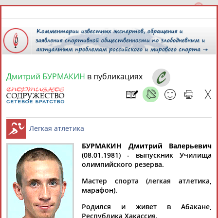
Дмитрий БУРМАКИН
в публикациях
7 августа 2026 года,
09:07
СПОРТСМЕНЫ, ТРЕНЕРЫ И СПЕЦИАЛИСТЫ
13181
персон
Расширенный поиск
Найдено:
БУРМАКИН Дмитрий Валерьевич
(08.01.1981) - выпускник Училища
олимпийского резерва.
Легкая атлетика
Мастер спорта (легкая атлетика,
марафон).
Аслаудин
Елена
Мария
Юлия
Родился и живет в Абакане,
АБАЕВ
АБАИМОВА
АБАКУМОВА
АБАЛАКИНА
Республика Хакассия.