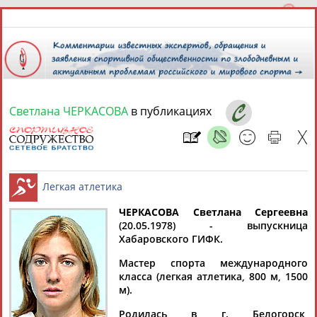
Светлана ЧЕРКАСОВА
в публикациях
8 августа 2026 года,
18:31
СПОРТСМЕНЫ, ТРЕНЕРЫ И СПЕЦИАЛИСТЫ
ЧЕРКАСОВА Светлана Сергеевна
1
персона
Расширенный поиск
Найдено:
(20.05.1978) - выпускница
Хабаровского ГИФК.
Легкая атлетика
Мастер спорта международного
класса (легкая атлетика, 800 м, 1500
м).
Светлана
Родилась в г. Белогорск,