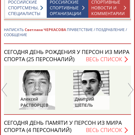
РОССИЙСКИЕ
РОССИЙСКИЕ
СПОРТИВНЫЕ
ЦЕЛИ ПРОЕКТА
КОНТАКТЫ
НАШИ КНОПКИ
РЕКЛАМА
СПОРТСМЕНЫ,
СПОРТИВНЫЕ
НОВОСТИ И
СПЕЦИАЛИСТЫ
ОРГАНИЗАЦИИ
КОММЕНТАРИИ
НАПИСАТЬ
Светлана ЧЕРКАСОВА
ПРИВЕТСТВИЕ / ПОЗДРАВЛЕНИЕ /
Вопросы сотрудничества и совместной деятельности
СООБЩЕНИЕ
inform@infosport.ru
Адресов в новостной рассылке: 996
СЕГОДНЯ ДЕНЬ РОЖДЕНИЯ У ПЕРСОН ИЗ МИРА
Подпишись
СПОРТА (25 ПЕРСОНАЛИЙ)
ВЕСЬ СПИСОК
©
Стадион, 1998-2026
Разработка и поддержка ООО НАИТ «Стадион»
Дмитрий
Юрий
РЦЕВ
ШЕПЕЛЬ
ЕРМОШКИН
СЕГОДНЯ ДЕНЬ ПАМЯТИ У ПЕРСОН ИЗ МИРА
СПОРТА (4 ПЕРСОНАЛИЙ)
ВЕСЬ СПИСОК