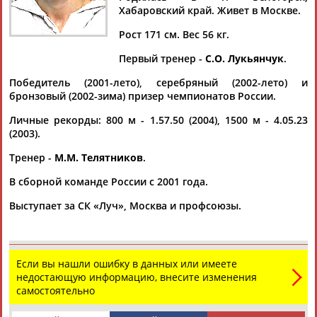
ЧЕРКАСОВА
Хабаровский край. Живет в Москве.
Рост 171 см. Вес 56 кг.
Ваш запрос: "Светлана ЧЕРКАСОВА"
Первый тренер -
С.О. Лукьянчук
.
Документы 1-1 из 1 найденных уникальных документов
Победитель (2001-лето), серебряный (2002-лето) и
бронзовый (2002-зима) призер чемпионатов России.
Олимпийские чемпионы легкоатлеты Сильнов и Антюх
дисквалифицированы на четыре года
Личные рекорды: 800 м - 1.57.50 (2004), 1500 м - 4.05.23
...вместе с ней были дисквалифицированы Гульфия
(2003).
Ханафеева,
Светлана
Черкасова
, Дарья Пищальникова,
Тренер -
М.М. Телятников
.
Татьяна Томашова, Юлия...
(Проект:
Информационное агентство СТАДИОН
)
В сборной команде России с 2001 года.
07.04.2021
Выступает за СК «Луч», Москва и профсоюзы.
Если вы нашли ошибку в данных или имеете
ТАБЛО АКТИВНОСТИ
недостающую информацию, внесите изменения
самостоятельно