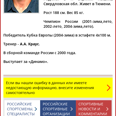
Свердловская обл. Живет в Тюмени.
Рост 188 см. Вес 85 кг.
Чемпион России (2001-зима,лето,
Дмитрий
Тамилла
Рамазан
Ростом
2002-лето, 2004-зима,лето).
АБАРЕНОВ
АБАСОВА
АБАЧАРАЕВ
АБАШИДЗЕ
Победитель Кубка Европы (2004-зима) в эстафете 4х100 м.
Тренер -
А.А. Краус
.
В сборной команде России с 2000 года.
Флюра
Татьяна
Акжана
Артур
АББАТЕ-
АББЯСОВА
АБДИКАРИМОВА
АБДРАХМАНОВ
Выступает за «Динамо».
БУЛАТОВА
Если вы нашли ошибку в данных или имеете
недостающую информацию, внесите изменения
самостоятельно
РОССИЙСКИЕ
РОССИЙСКИЕ
СПОРТИВНЫЕ
СПОРТСМЕНЫ,
СПОРТИВНЫЕ
НОВОСТИ И
СПЕЦИАЛИСТЫ
ОРГАНИЗАЦИИ
КОММЕНТАРИИ