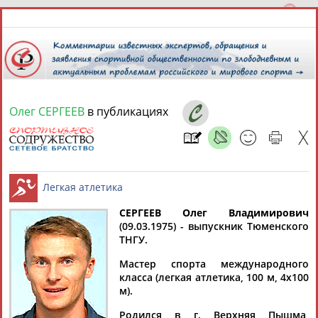
Олег СЕРГЕЕВ
в публикациях
6 августа 2026 года,
15:58
СПОРТСМЕНЫ, ТРЕНЕРЫ И СПЕЦИАЛИСТЫ
13181
персон
Расширенный поиск
Найдено:
СЕРГЕЕВ Олег Владимирович
(09.03.1975) - выпускник Тюменского
ТНГУ.
Легкая атлетика
Мастер спорта международного
класса (легкая атлетика, 100 м, 4х100
м).
Аслаудин
Елена
Мария
Юлия
АБАЕВ
АБАИМОВА
АБАКУМОВА
АБАЛАКИНА
Родился в г. Верхняя Пышма,