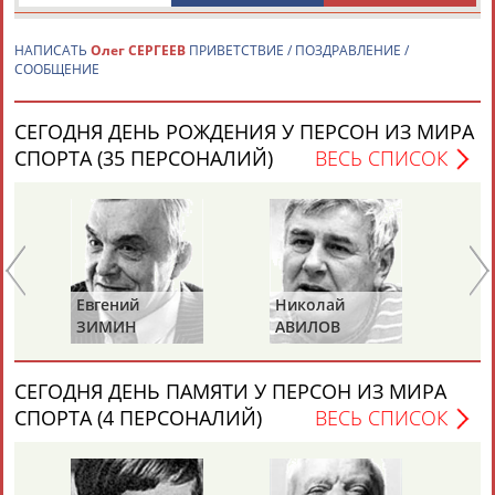
НАПИСАТЬ
Олег СЕРГЕЕВ
ПРИВЕТСТВИЕ / ПОЗДРАВЛЕНИЕ /
СООБЩЕНИЕ
СЕГОДНЯ ДЕНЬ РОЖДЕНИЯ У ПЕРСОН ИЗ МИРА
СПОРТА (35 ПЕРСОНАЛИЙ)
ВЕСЬ СПИСОК
Каримжан
Аделя
Андрей
Герман
АБДРАХМАНОВ
АБДРАХМАНОВА
АБДУВАЛИЕВ
АБДУЛАЕВ
Рамазан
Тагир
Камиль
Загалав
Евгений
Николай
Ан
АБДУЛАЕВ
АБДУЛАЕВ
АБДУЛАЗИЗОВ
АБДУЛБЕКОВ
ЗИМИН
АВИЛОВ
Б
СЕГОДНЯ ДЕНЬ ПАМЯТИ У ПЕРСОН ИЗ МИРА
СПОРТА (4 ПЕРСОНАЛИЙ)
ВЕСЬ СПИСОК
Камалудин
Абдула
Магомед
Назир
АБДУЛДАУДОВ
АБДУЛЖАЛИЛОВ
АБДУЛКАГИРОВ
АБДУЛЛАЕВ