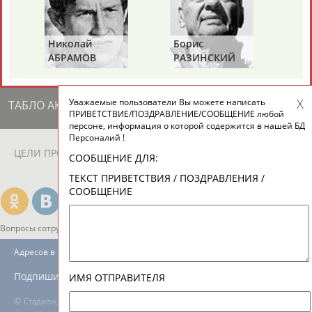
ЕЩЁ ПЕРСОНЫ
Николай
Борис
Га
24 персон из 13181
АБРАМОВ
РАЗИНСКИЙ
З
Уважаемые пользователи Вы можете написать
ТАБЛО АКТИВНОСТИ
ПРИВЕТСТВИЕ/ПОЗДРАВЛЕНИЕ/СООБЩЕНИЕ любой
персоне, информация о которой содержится в нашей БД
Персоналий !
ЦЕЛИ ПРОЕКТА
КОНТАКТЫ
НАШИ КНОПКИ
РЕКЛАМА
СООБЩЕНИЕ ДЛЯ:
ТЕКСТ ПРИВЕТСТВИЯ / ПОЗДРАВЛЕНИЯ /
СООБЩЕНИЕ
Вопросы сотрудничества и совместной деятельности
inform@infosport.ru
Адресов в новостной рассылке: 996
Подпишись
ИМЯ ОТПРАВИТЕЛЯ
©
Стадион, 1998-2026