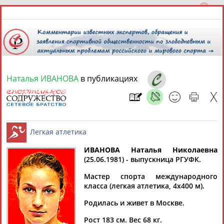
Наталья ИВАНОВА
в публикациях
6 августа 2026 года,
11:09
СПОРТСМЕНЫ, ТРЕНЕРЫ И СПЕЦИАЛИСТЫ
13181
персон
Расширенный поиск
Найдено:
ИВАНОВА Наталья Николаевна
(25.06.1981) - выпускница РГУФК.
Легкая атлетика
Мастер спорта международного
класса (легкая атлетика, 4х400 м).
Родилась и живет в Москве.
Аслаудин
Елена
Мария
Юлия
АБАЕВ
АБАИМОВА
АБАКУМОВА
АБАЛАКИНА
Рост 183 см. Вес 68 кг.