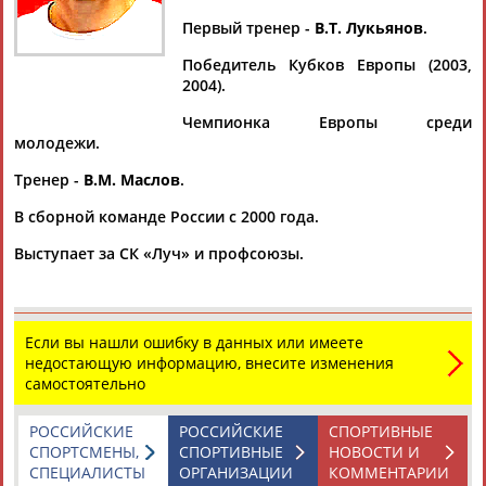
Первый тренер -
В.Т. Лукьянов
.
Победитель Кубков Европы (2003,
2004).
Дмитрий
Тамилла
Рамазан
Ростом
АБАРЕНОВ
АБАСОВА
АБАЧАРАЕВ
АБАШИДЗЕ
Чемпионка Европы среди
молодежи.
Тренер -
В.М. Маслов
.
В сборной команде России с 2000 года.
Флюра
Татьяна
Акжана
Артур
АББАТЕ-
АББЯСОВА
АБДИКАРИМОВА
АБДРАХМАНОВ
Выступает за СК «Луч» и профсоюзы.
БУЛАТОВА
Если вы нашли ошибку в данных или имеете
недостающую информацию, внесите изменения
самостоятельно
РОССИЙСКИЕ
РОССИЙСКИЕ
СПОРТИВНЫЕ
СПОРТСМЕНЫ,
СПОРТИВНЫЕ
НОВОСТИ И
СПЕЦИАЛИСТЫ
ОРГАНИЗАЦИИ
КОММЕНТАРИИ