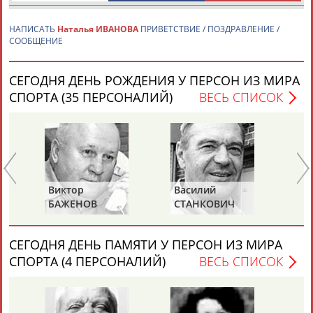
НАПИСАТЬ
Наталья ИВАНОВА
ПРИВЕТСТВИЕ / ПОЗДРАВЛЕНИЕ /
СООБЩЕНИЕ
СЕГОДНЯ ДЕНЬ РОЖДЕНИЯ У ПЕРСОН ИЗ МИРА
СПОРТА (35 ПЕРСОНАЛИЙ)
ВЕСЬ СПИСОК
Каримжан
Аделя
Андрей
Герман
АБДРАХМАНОВ
АБДРАХМАНОВА
АБДУВАЛИЕВ
АБДУЛАЕВ
Рамазан
Тагир
Камиль
Загалав
Виктор
Василий
Ев
АБДУЛАЕВ
АБДУЛАЕВ
АБДУЛАЗИЗОВ
АБДУЛБЕКОВ
БАЖЕНОВ
СТАНКОВИЧ
З
СЕГОДНЯ ДЕНЬ ПАМЯТИ У ПЕРСОН ИЗ МИРА
СПОРТА (4 ПЕРСОНАЛИЙ)
ВЕСЬ СПИСОК
Камалудин
Абдула
Магомед
Назир
АБДУЛДАУДОВ
АБДУЛЖАЛИЛОВ
АБДУЛКАГИРОВ
АБДУЛЛАЕВ