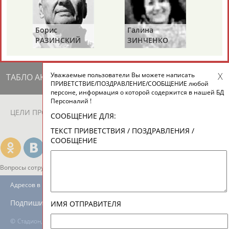
ЕЩЁ ПЕРСОНЫ
Борис
Галина
Ах
24 персон из 13181
РАЗИНСКИЙ
ЗИНЧЕНКО
АН
Уважаемые пользователи Вы можете написать
ТАБЛО АКТИВНОСТИ
ПРИВЕТСТВИЕ/ПОЗДРАВЛЕНИЕ/СООБЩЕНИЕ любой
персоне, информация о которой содержится в нашей БД
Персоналий !
ЦЕЛИ ПРОЕКТА
КОНТАКТЫ
НАШИ КНОПКИ
РЕКЛАМА
СООБЩЕНИЕ ДЛЯ:
ТЕКСТ ПРИВЕТСТВИЯ / ПОЗДРАВЛЕНИЯ /
СООБЩЕНИЕ
Вопросы сотрудничества и совместной деятельности
inform@infosport.ru
Адресов в новостной рассылке: 996
Подпишись
ИМЯ ОТПРАВИТЕЛЯ
©
Стадион, 1998-2026