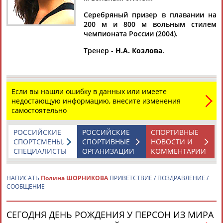
Серебряный призер в плавании на
200 м и 800 м вольным стилем
чемпионата России (2004).
Дмитрий
Тамилла
Рамазан
Ростом
Тренер -
Н.А. Козлова
.
АБАРЕНОВ
АБАСОВА
АБАЧАРАЕВ
АБАШИДЗЕ
Если вы нашли ошибку в данных или имеете
недостающую информацию, внесите изменения
Флюра
Татьяна
Акжана
Артур
самостоятельно
АББАТЕ-
АББЯСОВА
АБДИКАРИМОВА
АБДРАХМАНОВ
БУЛАТОВА
РОССИЙСКИЕ
РОССИЙСКИЕ
СПОРТИВНЫЕ
СПОРТСМЕНЫ,
СПОРТИВНЫЕ
НОВОСТИ И
СПЕЦИАЛИСТЫ
ОРГАНИЗАЦИИ
КОММЕНТАРИИ
НАПИСАТЬ
Полина ШОРНИКОВА
ПРИВЕТСТВИЕ / ПОЗДРАВЛЕНИЕ /
СООБЩЕНИЕ
СЕГОДНЯ ДЕНЬ РОЖДЕНИЯ У ПЕРСОН ИЗ МИРА