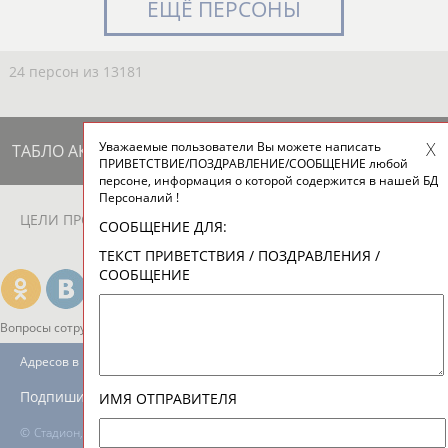
ЕЩЁ ПЕРСОНЫ
24 персон из 13181
Уважаемые пользователи Вы можете написать
ТАБЛО АКТИВНОСТИ
ПРИВЕТСТВИЕ/ПОЗДРАВЛЕНИЕ/СООБЩЕНИЕ любой
персоне, информация о которой содержится в нашей БД
Персоналий !
ЦЕЛИ ПРОЕКТА
КОНТАКТЫ
НАШИ КНОПКИ
РЕКЛАМА
СООБЩЕНИЕ ДЛЯ:
ТЕКСТ ПРИВЕТСТВИЯ / ПОЗДРАВЛЕНИЯ /
СООБЩЕНИЕ
Вопросы сотрудничества и совместной деятельности
inform@infosport.ru
Адресов в новостной рассылке: 996
Подпишись
ИМЯ ОТПРАВИТЕЛЯ
©
Стадион, 1998-2026