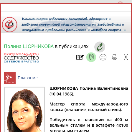
Полина ШОРНИКОВА
в публикациях
7 августа 2026 года,
17:07
СПОРТСМЕНЫ, ТРЕНЕРЫ И СПЕЦИАЛИСТЫ
13181
персон
Расширенный поиск
Найдено:
ШОРНИКОВА Полина Валентиновна
(10.04.1986).
Плавание
Мастер спорта международного
класса (плавание, вольный стиль).
Победитель в плавании на 400 м
Аслаудин
Елена
Мария
Юлия
вольным стилем и в эстафете 4х100
АБАЕВ
АБАИМОВА
АБАКУМОВА
АБАЛАКИНА
м вольным стилем.