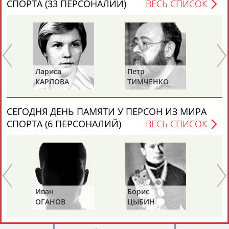
СПОРТА (33 ПЕРСОНАЛИЙ)
ВЕСЬ СПИСОК
Лариса
Петр
Ел
Каримжан
Аделя
Андрей
Герман
КАРЛОВА
ТИМЧЕНКО
Д
АБДРАХМАНОВ
АБДРАХМАНОВА
АБДУВАЛИЕВ
АБДУЛАЕВ
СЕГОДНЯ ДЕНЬ ПАМЯТИ У ПЕРСОН ИЗ МИРА
СПОРТА (6 ПЕРСОНАЛИЙ)
ВЕСЬ СПИСОК
Рамазан
Тагир
Камиль
Загалав
АБДУЛАЕВ
АБДУЛАЕВ
АБДУЛАЗИЗОВ
АБДУЛБЕКОВ
Иван
Борис
Ан
Камалудин
Абдула
Магомед
Назир
ОГАНОВ
ЦЫБИН
Р
АБДУЛДАУДОВ
АБДУЛЖАЛИЛОВ
АБДУЛКАГИРОВ
АБДУЛЛАЕВ