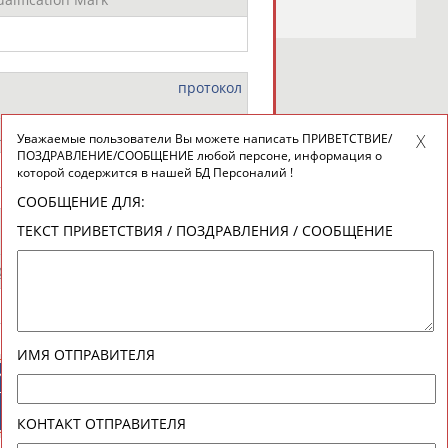
протокол
alification Mark
Уважаемые пользователи Вы можете написать ПРИВЕТСТВИЕ/
ПОЗДРАВЛЕНИЕ/СООБЩЕНИЕ любой персоне, информация о
которой содержится в нашей БД Персоналий !
новостной рассылке: 996
СООБЩЕНИЕ ДЛЯ:
протокол
сь
ТЕКСТ ПРИВЕТСТВИЯ / ПОЗДРАВЛЕНИЯ / СООБЩЕНИЕ
ualification Mark
ИМЯ ОТПРАВИТЕЛЯ
ИЙСКИЕ
СПОРТИВНЫЕ
ТИВНЫЕ
НОВОСТИ И
НИЗАЦИИ
КОММЕНТАРИИ
КОНТАКТ ОТПРАВИТЕЛЯ