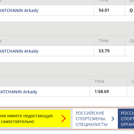
54.01
Q
YATCHANIN Arkady
ОНТАКТЫ
НАШИ КНОПКИ
РЕКЛАМА
e
Time
Qu
t.ru
53.79
YATCHANIN Arkady
Адресов в 
Подпиши
e
Time
Q
1:58.69
YATCHANIN Arkady
РОССИЙСКИЕ
РОСС
 или имеете недостающую
СПОРТСМЕНЫ,
СПОР
 самостоятельно
СПЕЦИАЛИСТЫ
ОРГА