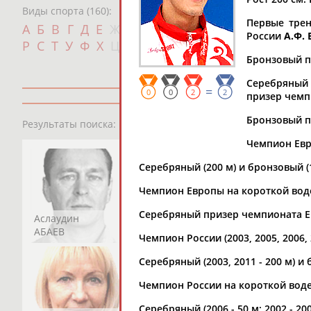
Виды спорта (160):
Первые тре
Дат
А
Б
В
Г
Д
Е
Ж
З
И
К
Л
М
Н
О
П
России
А.Ф.
с
Р
С
Т
У
Ф
Х
Ц
Ч
Ш
Щ
Э
Ю
Я
Бронзовый пр
Серебряный (
=
0
0
2
2
призер чемп
13181
персон
Бронзовый пр
Результаты поиска:
Чемпион Евро
Серебряный (200 м) и бронзовый (
Чемпион Европы на короткой воде (2
Серебряный призер чемпионата Евр
Аслаудин
Елена
Мария
АБАЕВ
АБАИМОВА
АБАКУМОВА
Чемпион России (2003, 2005, 2006, 20
Серебряный (2003, 2011 - 200 м) и 
Чемпион России на короткой воде (20
Серебряный (2006 - 50 м; 2002 - 2