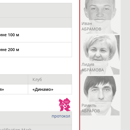
Андрей
Валерий
Иван
АБРАМОВ
АБРАМОВ
АБРАМОВ
ине 100 м
ине 200 м
Екатерина
Ирина
Лидия
АБРАМОВА
АБРАМОВА
АБРАМОВА
Клуб
я»
«Динамо»
Иракли
Осеп
Рамиль
АБРАМЯН
АБРАМЯН
АБРАРОВ
протокол
alification Mark