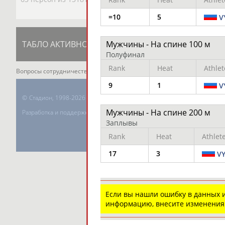
=10
5
V
ТАБЛО АКТИВНОСТИ
Мужчины - На спине 100 м
ЦЕЛИ ПРОЕКТА
К
Полуфинал
Rank
Heat
Athlet
Вопросы сотрудничества и совместной деятельности
inform@infospor
9
1
V
©
Стадион, 1998-2026
Мужчины - На спине 200 м
Разработка и поддержка ООО НАИТ «Стадион»
Заплывы
Rank
Heat
Athlet
17
3
V
Если вы нашли ошибку в данных
информацию, внесите изменения