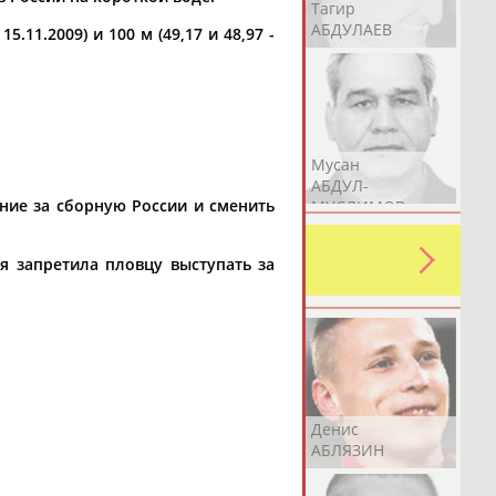
Герман
Рамазан
Тагир
АБДУЛАЕВ
АБДУЛАЕВ
АБДУЛАЕВ
.11.2009) и 100 м (49,17 и 48,97 -
Аслан
Эмиль
Мусан
АБДУЛЛИН
АБДУЛЛИН
АБДУЛ-
ние за сборную России и сменить
МУСЛИМОВ
ь какую-либо ошибку в уже
я запретила пловцу выступать за
 своей страны!
Эдуард
Уулу Азамат
Денис
АБЗАЛИМОВ
АБИБИЛЛА
АБЛЯЗИН