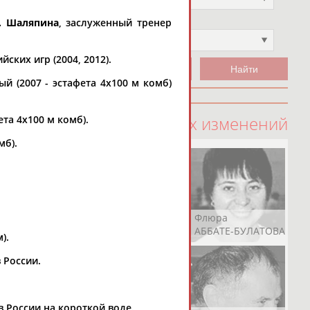
. Шаляпина
, заслуженный тренер
Чемпион
Не выбран
ских игр (2004, 2012).
ый (2007 - эстафета 4x100 м комб)
100 последних изменений
та 4x100 м комб).
мб).
Рамазан
Ростом
Флюра
АБАЧАРАЕВ
АБАШИДЗЕ
АББАТЕ-БУЛАТОВА
).
в России.
ов России на короткой воде.