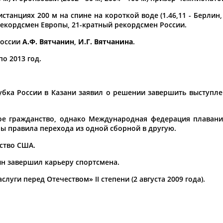
Каримжан
Аделя
Андрей
АБДРАХМАНОВ
АБДРАХМАНОВА
АБДУВАЛИЕВ
анциях 200 м на спине на короткой воде (1.46,11 - Берлин, 15
 рекордсмен Европы, 21-кратный рекордсмен России.
России
А.Ф. Вятчанин
,
И.Г. Вятчанина
.
по 2013 год.
Абдула
Магомед
Назир
АБДУЛЖАЛИЛОВ
АБДУЛКАГИРОВ
АБДУЛЛАЕВ
убка России в Казани заявил о решении завершить выступле
естном спортсмене, тренере, специалисте или исправит
ое гражданство, однако Международная федерация плавани
х героев! Герои спорта - это одни из главных патриотов
ы правила перехода из одной сборной в другую.
ство США.
ин завершил карьеру спортсмена.
уги перед Отечеством» II степени (2 августа 2009 года).
Рустам
Магомед
Нурлан
АБДУРАШИДОВ
АБДУСАЛАМОВ
АБДЫКАЛЫКОВ