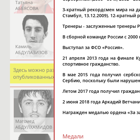
Татьяна
Акжана
Артур
АББЯСОВА
АБДИКАРИМОВА
АБДРАХМАНОВ
3-кратный рекордсмен мира на дист
Стамбул, 13.12.2009). 12-кратный
Тренеры - заслуженные тренеры 
В сборной команде России с 2000 
Камиль
Загалав
Камалудин
Выступал за ФСО «Россия».
АБДУЛАЗИЗОВ
АБДУЛБЕКОВ
АБДУЛДАУДОВ
21 апреля 2013 года на финале К
спортивное гражданство.
Здесь можно разместить информацию о хорошо изв
В мае 2015 года получил сербск
опубликованных записях. Страна должна знать свои
Сербию, поскольку были нарушен
Летом 2017 года получил граждан
2 июня 2018 года Аркадий Ветчан
Награжден медалью ордена «За засл
Магомед
Шамиль
Адлан
АБДУЛХАМИДОВ
АБДУРАХМАНОВ
АБДУРАШИДОВ
Медали