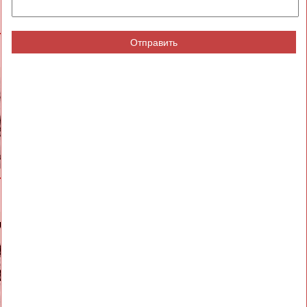
Отправить
ВЕСЬ СПИСОК
Евгений
Николай
Ч
ЗИМИН
АВИЛОВ
ВЕСЬ СПИСОК