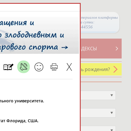
Просмотры материалов платформы
за сутки:
44556
ТИВНОСТИ
СВОДНЫЕ ИНДЕКСЫ
У кого сегодня день рождения?
Профессия
Не выбран
льного университета.
Спортивное звание
Не выбран
штат Флорида, США.
Учёное звание
Не выбран