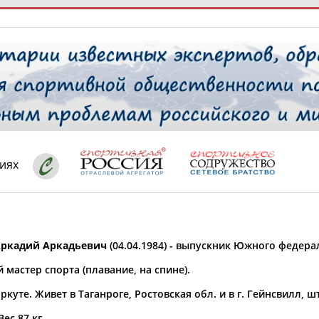
РЕСУРСНАЯ ПЛОЩАДКА
ТАБЛО АК
 специалисты
иях
ставляет регион*
 выбран
ркадий Аркадьевич
(04.04.1984) - выпускник Южного федера
* для действующих спортсменов
то рождения
мастер спорта (плавание, на спине).
 выбран
ркуте. Живет в Таганроге, Ростовская обл. и в г. Гейнсвилл, 
ион проживания
 выбран
Вес 87 кг.