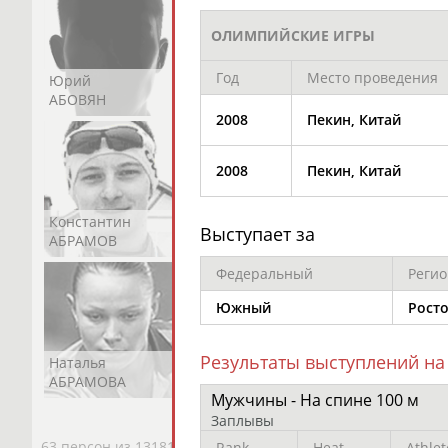
ОЛИМПИЙСКИЕ ИГРЫ
Год
Место проведения
Юрий
Никита
Виктор
АБОВЯН
АБОЗОВИК
АБОИМОВ
2008
Пекин, Китай
2008
Пекин, Китай
Константин
Константин
Николай
Выступает за
АБРАМОВ
АБРАМОВ
АБРАМОВ
Федеральный
Регио
Южный
Росто
Результаты выступлений на
Наталья
Нелли
Светлана
АБРАМОВА
АБРАМОВА
АБРАМОВА
Мужчины - На спине 100 м
Заплывы
63 персон из 13181
Rank
Heat
Athlet