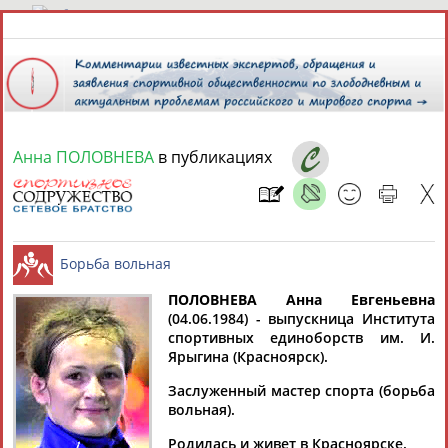
9 августа 2026 года,
02:22
СПОРТСМЕНЫ, ТРЕНЕРЫ И СПЕЦИАЛИСТЫ
Анна ПОЛОВНЕВА
в публикациях
13181
персон
Расширенный поиск
Найдено:
ПОЛОВНЕВА Анна Евгеньевна
(04.06.1984) - выпускница Института
Аслаудин
Елена
Мария
Юлия
спортивных единоборств им. И.
Борьба вольная
АБАЕВ
АБАИМОВА
АБАКУМОВА
АБАЛАКИНА
Ярыгина (Красноярск).
Заслуженный мастер спорта (борьба
вольная).
Родилась и живет в Красноярске.