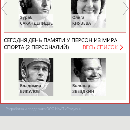
Зураб
Ольга
Ол
ТАБЛО АКТИВНОСТИ
САКАНДЕЛИДЗЕ
КНЯЗЕВА
БЕ
ЦЕЛИ ПРОЕКТА
КОНТАКТЫ
НАШИ КНОПКИ
РЕКЛАМА
СЕГОДНЯ ДЕНЬ ПАМЯТИ У ПЕРСОН ИЗ МИРА
СПОРТА (2 ПЕРСОНАЛИЙ)
ВЕСЬ СПИСОК
Вопросы сотрудничества и совместной деятельности
inform@infosport.ru
Адресов в новостной рассылке: 996
Владимир
Володар
Подпишись
ВИКУЛОВ
ЗВЕЗДКИН
©
Стадион, 1998-2026
Разработка и поддержка ООО НАИТ «Стадион»