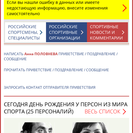
Если вы нашли ошибку в данных или имеете
недостающую информацию, внесите изменения
самостоятельно
Каримжан
Аделя
Андрей
Герман
АБДРАХМАНОВ
АБДРАХМАНОВА
АБДУВАЛИЕВ
АБДУЛАЕВ
РОССИЙСКИЕ
РОССИЙСКИЕ
СПОРТИВНЫЕ
СПОРТСМЕНЫ,
СПОРТИВНЫЕ
НОВОСТИ И
СПЕЦИАЛИСТЫ
ОРГАНИЗАЦИИ
КОММЕНТАРИИ
Рамазан
Тагир
Камиль
Загалав
НАПИСАТЬ
Анна ПОЛОВНЕВА
ПРИВЕТСТВИЕ / ПОЗДРАВЛЕНИЕ /
АБДУЛАЕВ
АБДУЛАЕВ
АБДУЛАЗИЗОВ
АБДУЛБЕКОВ
СООБЩЕНИЕ
ПРОЧИТАТЬ ПРИВЕТСТВИЕ / ПОЗДРАВЛЕНИЕ / СООБЩЕНИЕ
Камалудин
Абдула
Магомед
Назир
ЗАПРОСИТЬ КОНТАКТ ОТПРАВИТЕЛЯ ПРИВЕТСТВИЯ
АБДУЛДАУДОВ
АБДУЛЖАЛИЛОВ
АБДУЛКАГИРОВ
АБДУЛЛАЕВ
СЕГОДНЯ ДЕНЬ РОЖДЕНИЯ У ПЕРСОН ИЗ МИРА
ЕЩЁ ПЕРСОНЫ
СПОРТА (25 ПЕРСОНАЛИЙ)
ВЕСЬ СПИСОК
24 персон из 13181