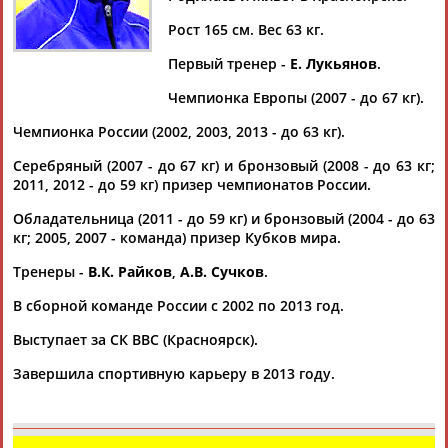
Дмитрий
Тамилла
Рамазан
Ростом
АБАРЕНОВ
АБАСОВА
АБАЧАРАЕВ
АБАШИДЗЕ
Рост 165 см. Вес 63 кг.
Первый тренер -
Е. Лукьянов
.
Чемпионка Европы (2007 - до 67 кг).
Флюра
Татьяна
Акжана
Артур
Чемпионка России (2002, 2003, 2013 - до 63 кг).
АББАТЕ-
АББЯСОВА
АБДИКАРИМОВА
АБДРАХМАНОВ
БУЛАТОВА
Серебряный (2007 - до 67 кг) и бронзовый (2008 - до 63 кг;
2011, 2012 - до 59 кг) призер чемпионатов России.
Обладательница (2011 - до 59 кг) и бронзовый (2004 - до 63
кг; 2005, 2007 - команда) призер Кубков мира.
Тренеры -
В.К. Райков
,
А.В. Сучков
.
В сборной команде России с 2002 по 2013 год.
Выступает за СК ВВС (Красноярск).
Завершила спортивную карьеру в 2013 году.