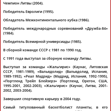
Чемпион Литвы (2004).
Победитель Евролиги (1995).
Каримжан
Аделя
Андрей
Герман
АБДРАХМАНОВ
АБДРАХМАНОВА
АБДУВАЛИЕВ
АБДУЛАЕВ
Обладатель Межконтинентального кубка (1986).
Победитель международных соревнований «Дружба-84»
(1984).
Победитель Всемирной универсиады (1985).
Рамазан
Тагир
Камиль
Загалав
АБДУЛАЕВ
АБДУЛАЕВ
АБДУЛАЗИЗОВ
АБДУЛБЕКОВ
В сборной команде СССР с 1981 по 1990 год.
С 1991 года выступал за сборную команду Литвы.
Выступал за команды «Жальгирис» (Каунас, Литовская
СССР, 1981-1989), «Вальядолид» (Вальядолид, Испания,
Камалудин
Абдула
Магомед
Назир
1989-1992), «Реал Мадрид» (Мадрид, Испания, 1992-1995),
АБДУЛДАУДОВ
АБДУЛЖАЛИЛОВ
АБДУЛКАГИРОВ
АБДУЛЛАЕВ
«Портленд Трейл Блейзерз» (Портленд, Орегон, США,
1995-2001, 2002-2003), «Жальгирис» (Каунас, Литва, 2001-
2002, 2003-2004).
ЕЩЁ ПЕРСОНЫ
Завершил спортивную карьеру в 2004 году.
24 персон из 13181
Самый титулованный баскетболист планеты, в его