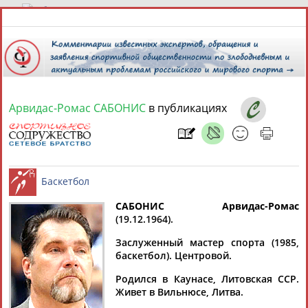
9 августа 2026 года,
07:33
СПОРТСМЕНЫ, ТРЕНЕРЫ И СПЕЦИАЛИСТЫ
Арвидас-Ромас САБОНИС
в публикациях
13181
персон
Расширенный поиск
Найдено:
САБОНИС Арвидас-Ромас
(19.12.1964).
Аслаудин
Елена
Мария
Юлия
Баскетбол
АБАЕВ
АБАИМОВА
АБАКУМОВА
АБАЛАКИНА
Заслуженный мастер спорта (1985,
баскетбол). Центровой.
Родился в Каунасе, Литовская ССР.
Живет в Вильнюсе, Литва.