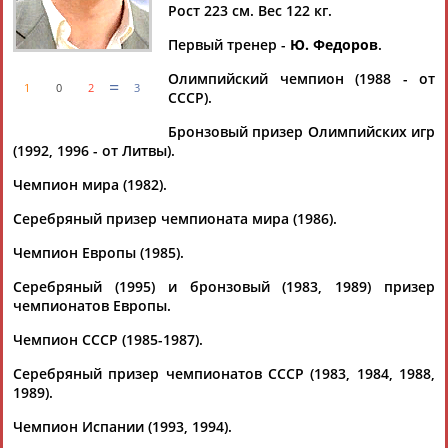
Дмитрий
Тамилла
Рамазан
Ростом
Рост 223 см. Вес 122 кг.
АБАРЕНОВ
АБАСОВА
АБАЧАРАЕВ
АБАШИДЗЕ
Первый тренер -
Ю. Федоров
.
Олимпийский чемпион (1988 - от
=
1
0
2
3
СССР).
Флюра
Татьяна
Акжана
Артур
Бронзовый призер Олимпийских игр
АББАТЕ-
АББЯСОВА
АБДИКАРИМОВА
АБДРАХМАНОВ
(1992, 1996 - от Литвы).
БУЛАТОВА
Чемпион мира (1982).
Серебряный призер чемпионата мира (1986).
Чемпион Европы (1985).
Серебряный (1995) и бронзовый (1983, 1989) призер
чемпионатов Европы.
Чемпион СССР (1985-1987).
Серебряный призер чемпионатов СССР (1983, 1984, 1988,
1989).
Чемпион Испании (1993, 1994).