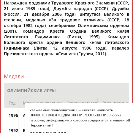
Награжден орденами Трудового Красного Знамени (СССР,
21 июня 1989 года), Дружбы народов (СССР), Дружбы
(Россия, 21 декабря 2006 года), Витаутаса Великого II
степени, медалью «За трудовое отличие» (СССР, 18
октября 1982 года), серебряным Олимпийским орденом
(2001). Командор Креста Ордена Великого князя
Литовского Гядиминаса (Литва, 1995), Командор
Большого креста ордена Великого князя Литовского
Гядиминаса (Литва, 12 августа 1996 года), кавалер
Президентского ордена «Сияние» (Грузия, 2011).
Медали
ОЛИМПИЙСКИЕ ИГРЫ
Год
Место проведения
Занятое место
Дисциплина
Уважаемые пользователи Вы можете написать
ПРИВЕТСТВИЕ/ПОЗДРАВЛЕНИЕ/СООБЩЕНИЕ любой
1996
Атланта, США
3
персоне, информация о которой содержится в нашей БД
Персоналий !
1992
Барселона, Испания
3