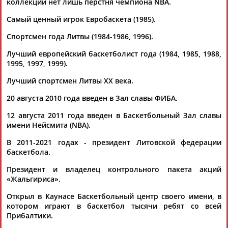
коллекции нет лишь перстня чемпиона NBA.
Самый ценный игрок Евробаскета (1985).
ТАБЛО АКТИВНОСТИ
Спортсмен года Литвы (1984-1986, 1996).
Лучший европейский баскетболист года (1984, 1985, 1988,
1995, 1997, 1999).
ЦЕЛИ ПРОЕКТА
КОНТАКТЫ
НАШИ КНОПКИ
РЕКЛАМА
Лучший спортсмен Литвы XX века.
20 августа 2010 года введен в Зал славы ФИБА.
12 августа 2011 года введен в Баскетбольный Зал славы
Вопросы сотрудничества и совместной деятельности
inform@infosport.ru
имени Нейсмита (NBA).
Адресов в новостной рассылке: 996
В 2011-2021 годах - президент Литовской федерации
баскетбола.
Подпишись
Президент и владелец контрольного пакета акций
©
Стадион, 1998-2026
«Жальгириса».
Разработка и поддержка ООО НАИТ «Стадион»
Открыл в Каунасе Баскетбольный центр своего имени, в
котором играют в баскетбол тысячи ребят со всей
Прибалтики.