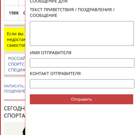
СООБЩЕНИЕ ДЛЯ:
ТЕКСТ ПРИВЕТСТВИЯ / ПОЗДРАВЛЕНИЯ /
1988
Сеул, Корея
СООБЩЕНИЕ
1
Если вы нашли ошибку в данных или имеете
недостающую информацию, внесите изменения
самостоятельно
ИМЯ ОТПРАВИТЕЛЯ
РОССИЙСКИЕ
РОССИЙСКИЕ
СПОРТИВНЫЕ
СПОРТСМЕНЫ,
СПОРТИВНЫЕ
НОВОСТИ И
СПЕЦИАЛИСТЫ
ОРГАНИЗАЦИИ
КОММЕНТАРИИ
КОНТАКТ ОТПРАВИТЕЛЯ
НАПИСАТЬ
Арвидас-Ромас САБОНИС
ПРИВЕТСТВИЕ /
ПОЗДРАВЛЕНИЕ / СООБЩЕНИЕ
Отправить
СЕГОДНЯ ДЕНЬ РОЖДЕНИЯ У ПЕРСОН ИЗ МИРА
СПОРТА (25 ПЕРСОНАЛИЙ)
ВЕСЬ СПИСОК