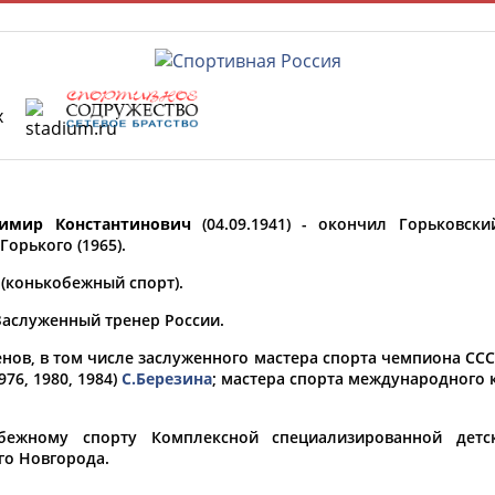
х
Главная »
Спортсмены, тренеры и специалисты
имир Константинович
(04.09.1941) - окончил Горьковски
У кого сегодня день рождения?
Горького (1965).
 (конькобежный спорт).
Заслуженный тренер России.
нов, в том числе заслуженного мастера спорта чемпиона СС
ФИО
76, 1980, 1984)
С.Березина
; мастера спорта международного 
.
Просмотры
материалов
Олимпийские виды спорта
обежному спорту Комплексной специализированной дет
платформы за
го Новгорода.
сутки: