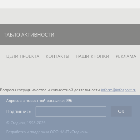
Павел
Дмитрий
ОВ
САМУСЕНКО
ТИХОНОВ-
БУГРОВ
ТАБЛО АКТИВНОСТИ
ЦЕЛИ ПРОЕКТА
КОНТАКТЫ
НАШИ КНОПКИ
РЕКЛАМА
Вопросы сотрудничества и совместной деятельности
inform@infosport.ru
Адресов в новостной рассылке: 996
Подпишись
©
Стадион, 1998-2026
Разработка и поддержка ООО НАИТ «Стадион»