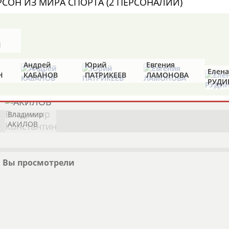
РСОН ИЗ МИРА СПОРТА (2 ПЕРСОНАЛИЙ)
Чемпион
Н
Андрей
Юрий
Евгения
Елена
1
персона
Н
КАБАНОВ
ПАТРИКЕЕВ
ЛАМОНОВА
Результаты поиска:
РУДИ
Владимир
АКИЛОВ
Мария
Армен
Аслан
Дарь
А
ШОРЕЦ
АВАГЯН
ЛАППИНАГОВ
Вы просмотрели
ДМИТ