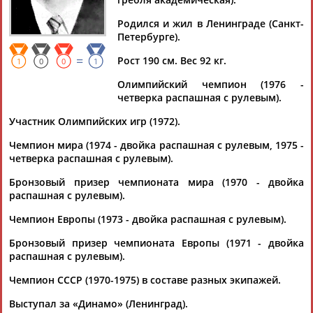
Дмитрий
Тамилла
Рамазан
Ростом
АБАРЕНОВ
АБАСОВА
АБАЧАРАЕВ
АБАШИДЗЕ
Родился и жил в Ленинграде (Санкт-
Петербурге).
=
Рост 190 см. Вес 92 кг.
1
0
0
1
Флюра
Татьяна
Акжана
Артур
Олимпийский чемпион (1976 -
АББАТЕ-
АББЯСОВА
АБДИКАРИМОВА
АБДРАХМАНОВ
четверка распашная с рулевым).
БУЛАТОВА
Участник Олимпийских игр (1972).
Чемпион мира (1974 - двойка распашная с рулевым, 1975 -
четверка распашная с рулевым).
Бронзовый призер чемпионата мира (1970 - двойка
распашная с рулевым).
Чемпион Европы (1973 - двойка распашная с рулевым).
Бронзовый призер чемпионата Европы (1971 - двойка
распашная с рулевым).
Чемпион СССР (1970-1975) в составе разных экипажей.
Выступал за «Динамо» (Ленинград).