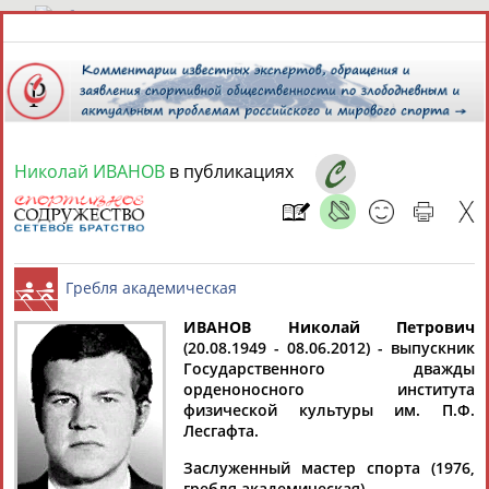
9 августа 2026 года,
02:44
СПОРТСМЕНЫ, ТРЕНЕРЫ И СПЕЦИАЛИСТЫ
Николай ИВАНОВ
в публикациях
13181
персон
Расширенный поиск
Найдено:
ИВАНОВ Николай Петрович
(20.08.1949 - 08.06.2012) - выпускник
Аслаудин
Елена
Мария
Юлия
Государственного дважды
Гребля академическая
АБАЕВ
АБАИМОВА
АБАКУМОВА
АБАЛАКИНА
орденоносного института
физической культуры им. П.Ф.
Лесгафта.
Заслуженный мастер спорта (1976,
гребля академическая).