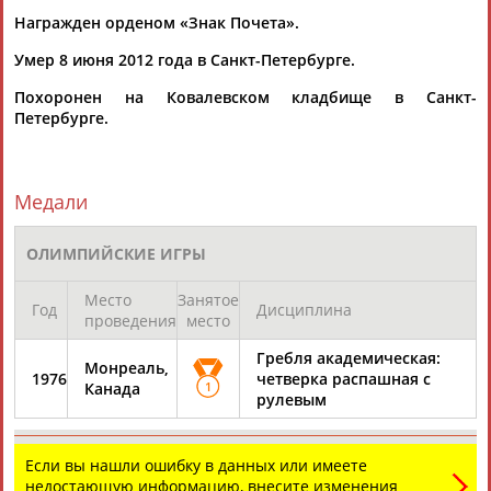
Награжден орденом «Знак Почета».
Умер 8 июня 2012 года в Санкт-Петербурге.
Каримжан
Аделя
Андрей
Герман
АБДРАХМАНОВ
АБДРАХМАНОВА
АБДУВАЛИЕВ
АБДУЛАЕВ
Похоронен на Ковалевском кладбище в Санкт-
Петербурге.
Рамазан
Тагир
Камиль
Загалав
Медали
АБДУЛАЕВ
АБДУЛАЕВ
АБДУЛАЗИЗОВ
АБДУЛБЕКОВ
ОЛИМПИЙСКИЕ ИГРЫ
Место
Занятое
Год
Дисциплина
Камалудин
Абдула
Магомед
Назир
проведения
место
АБДУЛДАУДОВ
АБДУЛЖАЛИЛОВ
АБДУЛКАГИРОВ
АБДУЛЛАЕВ
Гребля академическая:
Монреаль,
1976
четверка распашная с
Канада
1
рулевым
ЕЩЁ ПЕРСОНЫ
Если вы нашли ошибку в данных или имеете
24 персон из 13181
недостающую информацию, внесите изменения