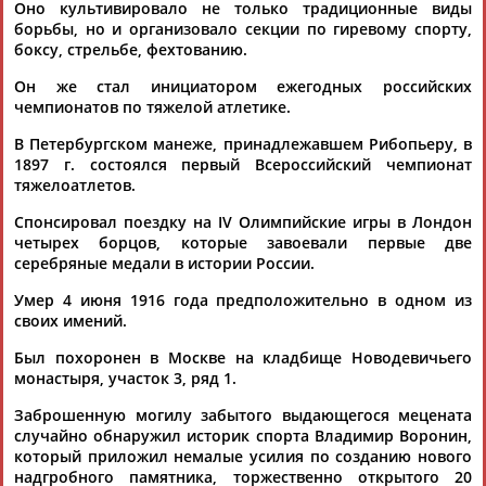
Оно культивировало не только традиционные виды
борьбы, но и организовало секции по гиревому спорту,
боксу, стрельбе, фехтованию.
Каримжан
Аделя
Андрей
Герман
АБДРАХМАНОВ
АБДРАХМАНОВА
АБДУВАЛИЕВ
АБДУЛАЕВ
Он же стал инициатором ежегодных российских
чемпионатов по тяжелой атлетике.
В Петербургском манеже, принадлежавшем Рибопьеру, в
1897 г. состоялся первый Всероссийский чемпионат
тяжелоатлетов.
Рамазан
Тагир
Камиль
Загалав
АБДУЛАЕВ
АБДУЛАЕВ
АБДУЛАЗИЗОВ
АБДУЛБЕКОВ
Спонсировал поездку на IV Олимпийские игры в Лондон
четырех борцов, которые завоевали первые две
серебряные медали в истории России.
Умер 4 июня 1916 года предположительно в одном из
Камалудин
Абдула
Магомед
Назир
своих имений.
АБДУЛДАУДОВ
АБДУЛЖАЛИЛОВ
АБДУЛКАГИРОВ
АБДУЛЛАЕВ
Был похоронен в Москве на кладбище Новодевичьего
монастыря, участок 3, ряд 1.
ЕЩЁ ПЕРСОНЫ
Заброшенную могилу забытого выдающегося мецената
случайно обнаружил историк спорта Владимир Воронин,
который приложил немалые усилия по созданию нового
24 персон из 13181
надгробного памятника, торжественно открытого 20