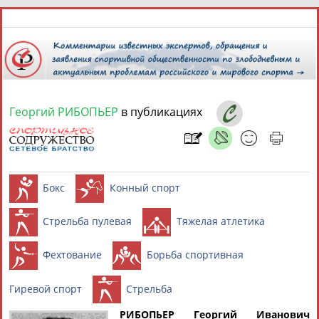
8 августа 2026 года,
14:05
СПОРТСМЕНЫ, ТРЕНЕРЫ И СПЕЦИАЛИСТЫ
Георгий РИБОПЬЕР
в публикациях
13181
персон
Расширенный поиск
Найдено:
Аслаудин
Елена
Мария
Юлия
Бокс
Конный спорт
АБАЕВ
АБАИМОВА
АБАКУМОВА
АБАЛАКИНА
Стрельба пулевая
Тяжелая атл
РИБОПЬЕР Георгий Иванович