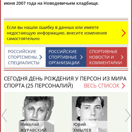
июня 2007 года на Новодевичьем кладбище.
ТАБЛО АКТИВНОСТИ
Если вы нашли ошибку в данных или имеете
недостающую информацию, внесите изменения
самостоятельно
ЦЕЛИ ПРОЕКТА
КОНТАКТЫ
НАШИ КНОПКИ
РЕКЛАМА
РОССИЙСКИЕ
РОССИЙСКИЕ
СПОРТИВНЫЕ
СПОРТСМЕНЫ,
СПОРТИВНЫЕ
НОВОСТИ И
СПЕЦИАЛИСТЫ
ОРГАНИЗАЦИИ
КОММЕНТАРИИ
Вопросы сотрудничества и совместной деятельности
inform@infosport.ru
СЕГОДНЯ ДЕНЬ РОЖДЕНИЯ У ПЕРСОН ИЗ МИРА
Адресов в новостной рассылке: 996
СПОРТА (25 ПЕРСОНАЛИЙ)
ВЕСЬ СПИСОК
Подпишись
©
Стадион, 1998-2026
Разработка и поддержка ООО НАИТ «Стадион»
Николай
Юрий
Ми
ЖУРАВСКИЙ
ХМЫЛЕВ
НА