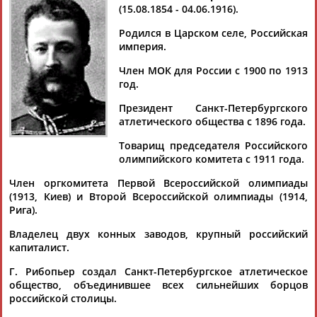
Дмитрий
Тамилла
Рамазан
Ростом
(15.08.1854 - 04.06.1916).
АБАРЕНОВ
АБАСОВА
АБАЧАРАЕВ
АБАШИДЗЕ
Фехтование
Борьба спортивна
Родился в Царском селе, Российская
империя.
Гиревой спорт
Стрельба
Член МОК для России с 1900 по 1913
Флюра
Татьяна
Акжана
Артур
год.
АББАТЕ-
АББЯСОВА
АБДИКАРИМОВА
АБДРАХМАНОВ
Президент Санкт-Петербургского
БУЛАТОВА
атлетического общества с 1896 года.
Товарищ председателя Российского
олимпийского комитета с 1911 года.
Член оргкомитета Первой Всероссийской олимпиады
(1913, Киев) и Второй Всероссийской олимпиады (1914,
Рига).
Владелец двух конных заводов, крупный российский
капиталист.
Г. Рибопьер создал Санкт-Петербургское атлетическое
общество, объединившее всех сильнейших борцов
российской столицы.