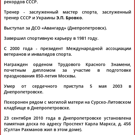
рекордов СССР.
Тренер - заслуженный мастер спорта, заслуженный
тренер СССР и Украины
Э.П. Бровко
.
Выступал за ДСО «Авангард» (Днепропетровск).
Завершил спортивную карьеру в 1981 году.
Каримжан
Аделя
Андрей
Герман
С 2000 года - президент Международной ассоциации
АБДРАХМАНОВ
АБДРАХМАНОВА
АБДУВАЛИЕВ
АБДУЛАЕВ
ветеранов и инвалидов спорта.
Награжден орденом Трудового Красного Знамени,
почетным дипломом за участие в подготовке
празднования 850-летия Москвы.
Рамазан
Тагир
Камиль
Загалав
АБДУЛАЕВ
АБДУЛАЕВ
АБДУЛАЗИЗОВ
АБДУЛБЕКОВ
Умер от сердечного приступа 5 мая 2003 в
Днепропетровске.
Похоронен рядом с могилой матери на Сурско-Литовском
кладбище в Днепропетровске.
Камалудин
Абдула
Магомед
Назир
23 сентября 2010 года в Днепропетровске установлена
АБДУЛДАУДОВ
АБДУЛЖАЛИЛОВ
АБДУЛКАГИРОВ
АБДУЛЛАЕВ
памятная доска по адресу Проспект Карла Маркса, д. 45б
(Султан Рахманов жил в этом доме).