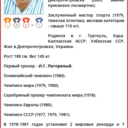
присвоено посмертно).
Заслуженный мастер спорта (1979,
тяжелая атлетика, весовая категория
=
Дмитрий
Тамилла
Рамазан
Ростом
1
0
0
1
- свыше 110 кг).
АБАРЕНОВ
АБАСОВА
АБАЧАРАЕВ
АБАШИДЗЕ
Родился в г. Турткуль, Кара-
Калпакская АССР, Узбекская ССР.
Жил в Днепропетровске, Украина.
Рост 188 см. Вес 145 кг.
Флюра
Татьяна
Акжана
Артур
АББАТЕ-
АББЯСОВА
АБДИКАРИМОВА
АБДРАХМАНОВ
Первый тренер -
И.Г. Погорелый
.
БУЛАТОВА
Олимпийский чемпион (1980).
Чемпион мира (1979, 1980).
Серебряный призер чемпионата мира (1978).
Чемпион Европы (1980).
Чемпион СССР (1977, 1979, 1981).
В 1978-1981 годах установил 2 мировых рекорда и 7