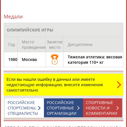
ЕЩЁ ПЕРСОНЫ
Медали
24 персон из 13181
ОЛИМПИЙСКИЕ ИГРЫ
Место
Занятое
ТАБЛО АКТИВНОСТИ
Год
Дисциплина
проведения
место
Тяжелая атлетика: весовая
1980
Москва
ЦЕЛИ ПРОЕКТА
КОНТАКТЫ
1
категория 110+ кг
НАШИ КНОПКИ
РЕКЛАМА
Если вы нашли ошибку в данных или имеете
недостающую информацию, внесите изменения
самостоятельно
Вопросы сотрудничества и совместной деятельности
inform@infosport.ru
РОССИЙСКИЕ
РОССИЙСКИЕ
СПОРТИВНЫЕ
Адресов в новостной рассылке: 996
СПОРТСМЕНЫ,
СПОРТИВНЫЕ
НОВОСТИ И
Подпишись
СПЕЦИАЛИСТЫ
ОРГАНИЗАЦИИ
КОММЕНТАРИИ
©
Стадион, 1998-2026