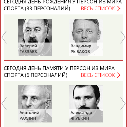
СЕГОДНЯ ДЕНЬ РОЖДЕНИЯ У ПЕРСОН ИЗ МИРА
Разработка и поддержка ООО НАИТ «Стадион»
СПОРТА (33 ПЕРСОНАЛИЙ)
ВЕСЬ СПИСОК
Валерий
Владимир
Ал
ГАЗЗАЕВ
РЫБАКОВ
Д
СЕГОДНЯ ДЕНЬ ПАМЯТИ У ПЕРСОН ИЗ МИРА
СПОРТА (6 ПЕРСОНАЛИЙ)
ВЕСЬ СПИСОК
Анатолий
Александр
Ге
РАХЛИН
ЯГУБКИН
ТУ