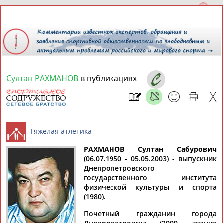
Султан РАХМАНОВ
в публикациях
7 августа 2026 года,
14:33
СПОРТСМЕНЫ, ТРЕНЕРЫ И СПЕЦИАЛИСТЫ
13181
персон
Расширенный поиск
Найдено:
РАХМАНОВ Султан Сабурович
(06.07.1950 - 05.05.2003) - выпускник
Днепропетровского
Тяжелая атлетика
государственного института
физической культуры и спорта
(1980).
Аслаудин
Елена
Мария
Юлия
Почетный гражданин города
АБАЕВ
АБАИМОВА
АБАКУМОВА
АБАЛАКИНА
Днепропетровска (2009, звание