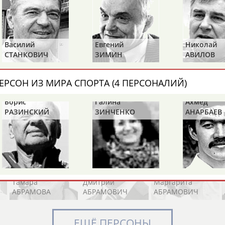
Элизабет
Захария
Александр
Василий
Евгений
Николай
АБРААМЯН
АБРАМАШВИЛИ
АБРАМОВ
СТАНКОВИЧ
ЗИМИН
АВИЛОВ
ЕРСОН ИЗ МИРА СПОРТА (4 ПЕРСОНАЛИЙ)
Борис
Галина
Ахмед
Павел
Дарья
Екатерина
РАЗИНСКИЙ
ЗИНЧЕНКО
АНАРБАЕВ
АБРАМОВ
АБРАМОВА
АБРАМОВА
Тамара
Дмитрий
Маргарита
АБРАМОВА
АБРАМОВИЧ
АБРАМОВИЧ
ЕЩЁ ПЕРСОНЫ