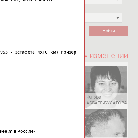
Чемпион
Не выбран
953 - эстафета 4х10 км) призер
100 последних изменений
Рамазан
Ростом
Флюра
АБАЧАРАЕВ
АБАШИДЗЕ
АББАТЕ-БУЛАТОВА
жения в России».