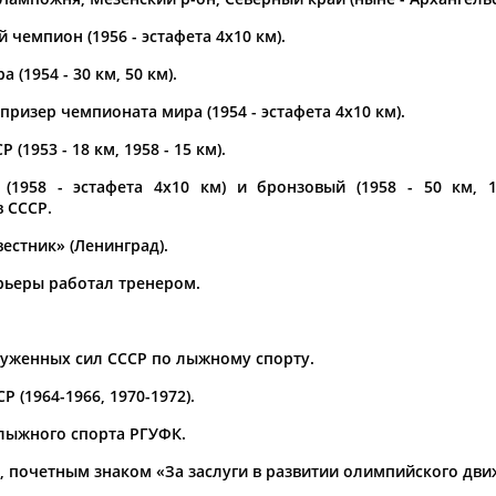
чемпион (1956 - эстафета 4х10 км).
а рождения
по
чч
мм
год
чч
мм
год
 (1954 - 30 км, 50 км).
ризер чемпионата мира (1954 - эстафета 4х10 км).
(1953 - 18 км, 1958 - 15 км).
(1958 - эстафета 4х10 км) и бронзовый (1958 - 50 км, 1
 СССР.
естник» (Ленинград).
рьеры работал тренером.
Юлия
Дмитрий
Тамилла
оруженных сил СССР по лыжному спорту.
АБАЛАКИНА
АБАРЕНОВ
АБАСОВА
(1964-1966, 1970-1972).
 лыжного спорта РГУФК.
, почетным знаком «За заслуги в развитии олимпийского дви