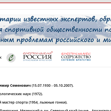
РЕСУРСНАЯ ПЛОЩАДКА
ТАБЛО АК
 специалисты
х
ставляет регион*
 выбран
имир Семенович
(15.07.1930 - 05.10.2007).
* для действующих спортсменов
то рождения
логических наук (1972).
 выбран
 мастер спорта (1954, лыжные гонки).
ион проживания
 выбран
 Лампожня, Мезенский р-он, Северный край (ныне - Архангельс