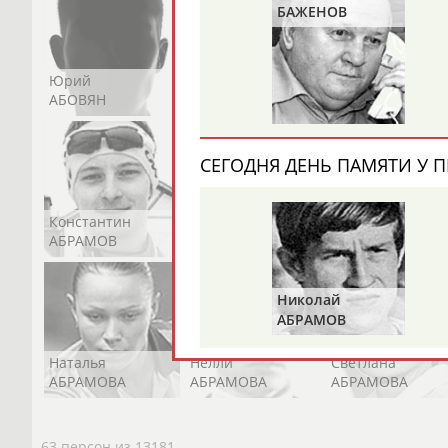
ЦАРИК
БАЖЕНОВ
Юрий
Никита
Виктор
АБОВЯН
АБОЗОВИК
АБОИМОВ
СЕГОДНЯ ДЕНЬ ПАМЯТИ У П
Константин
Константин
Николай
АБРАМОВ
АБРАМОВ
АБРАМОВ
Николай
АБРАМОВ
Наталья
Нелли
Светлана
АБРАМОВА
АБРАМОВА
АБРАМОВА
63 персон из 13181