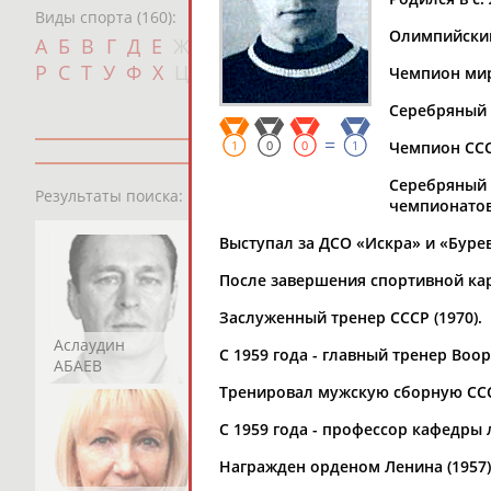
Виды спорта (160):
Олимпийский 
Дат
А
Б
В
Г
Д
Е
Ж
З
И
К
Л
М
Н
О
П
с
Р
С
Т
У
Ф
Х
Ц
Ч
Ш
Щ
Э
Ю
Я
Чемпион мира
Серебряный п
=
1
0
0
1
Чемпион СССР 
Серебряный 
13181
персон
Результаты поиска:
чемпионатов
Выступал за ДСО «Искра» и «Бурев
После завершения спортивной ка
Заслуженный тренер СССР (1970).
Аслаудин
Елена
Мария
С 1959 года - главный тренер Во
АБАЕВ
АБАИМОВА
АБАКУМОВА
Тренировал мужскую сборную СССР 
С 1959 года - профессор кафедры
Награжден орденом Ленина (1957)