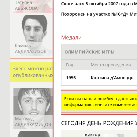
Татьяна
Акжана
Артур
Скончался 5 октября 2007 года в 
АББЯСОВА
АБДИКАРИМОВА
АБДРАХМАНОВ
Похоронен на участке №16«Д» Ми
Медали
Камиль
Загалав
Камалудин
АБДУЛАЗИЗОВ
АБДУЛБЕКОВ
АБДУЛДАУДОВ
ОЛИМПИЙСКИЕ ИГРЫ
Год
Место проведения
Здесь можно разместить информацию о хорошо изв
опубликованных записях. Страна должна знать свои
1956
Кортина д'Ампеццо
Если вы нашли ошибку в данных
информацию, внесите изменения
Магомед
Шамиль
Адлан
СЕГОДНЯ ДЕНЬ РОЖДЕНИЯ У
АБДУЛХАМИДОВ
АБДУРАХМАНОВ
АБДУРАШИДОВ
Анатолий
Виктор