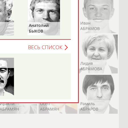
Андрей
Валерий
Иван
Анатолий
Наталья
АБРАМОВ
АБРАМОВ
АБРАМОВ
БЫКОВ
ПЕТРОВА
ВЕСЬ СПИСОК
Екатерина
Ирина
Лидия
АБРАМОВА
АБРАМОВА
АБРАМОВА
Иракли
Осеп
Рамиль
АБРАМЯН
АБРАМЯН
АБРАРОВ