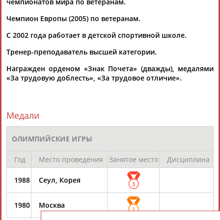
чемпионатов мира по ветеранам.
ЕЩЁ ПЕРСОНЫ
Чемпион Европы (2005) по ветеранам.
24 персон из 13181
С 2002 года работает в детской спортивной школе.
Тренер-преподаватель высшей категории.
Награжден орденом «Знак Почета» (дважды), медалями
ТАБЛО АКТИВНОСТИ
«За трудовую доблесть», «За трудовое отличие».
ЦЕЛИ ПРОЕКТА
КОНТАКТЫ
НАШИ КНОПКИ
РЕКЛАМА
Медали
ОЛИМПИЙСКИЕ ИГРЫ
Год
Место проведения
Занятое место
Дисциплина
Вопросы сотрудничества и совместной деятельности
inform@infosport.ru
Адресов в новостной рассылке: 996
1988
Сеул, Корея
3
Подпишись
1980
Москва
1
©
Стадион, 1998-2026