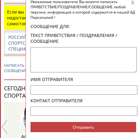
Уважаемые пользователи Вы можете написать
Разработка и поддержка ООО НАИТ «Стадион»
ПРИВЕТСТВИЕ/ПОЗДРАВЛЕНИЕ/СООБЩЕНИЕ любой
Если вы нашли ошибку в данных или имеете
персоне, информация о которой содержится в нашей БД
Персоналий !
недостающую информацию, внесите изменения
самостоятельно
СООБЩЕНИЕ ДЛЯ:
ТЕКСТ ПРИВЕТСТВИЯ / ПОЗДРАВЛЕНИЯ /
РОССИЙСКИЕ
РОССИЙСКИЕ
СПОРТИВНЫЕ
СООБЩЕНИЕ
СПОРТСМЕНЫ,
СПОРТИВНЫЕ
НОВОСТИ И
СПЕЦИАЛИСТЫ
ОРГАНИЗАЦИИ
КОММЕНТАРИИ
НАПИСАТЬ
Михаил ИВАНОВ
ПРИВЕТСТВИЕ / ПОЗДРАВЛЕНИЕ /
СООБЩЕНИЕ
ИМЯ ОТПРАВИТЕЛЯ
СЕГОДНЯ ДЕНЬ РОЖДЕНИЯ У ПЕРСОН ИЗ МИРА
СПОРТА (33 ПЕРСОНАЛИЙ)
ВЕСЬ СПИСОК
КОНТАКТ ОТПРАВИТЕЛЯ
Отправить
Александр
Лариса
Пе