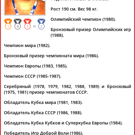
Рост 190 см. Вес 98 кг.
Олимпийский чемпион (1980).
=
Дмитрий
Тамилла
Рамазан
Ростом
1
0
1
2
Бронзовый призер Олимпийских игр
АБАРЕНОВ
АБАСОВА
АБАЧАРАЕВ
АБАШИДЗЕ
(1988).
Чемпион мира (1982).
Бронзовый призер чемпионата мира (1986).
Флюра
Татьяна
Акжана
Артур
Чемпион Европы (1983, 1985).
АББАТЕ-
АББЯСОВА
АБДИКАРИМОВА
АБДРАХМАНОВ
БУЛАТОВА
Чемпион СССР (1985-1987).
Серебряный (1978, 1979, 1982, 1988, 1989) и бронзовый
(1975, 1981) призер чемпионатов СССР.
Обладатель Кубка мира (1981, 1983).
Обладатель Кубка СССР (1986, 1988).
Обладатель Кубка Кубков и Суперкубка Европы (1984).
Победитель Игр Доброй Воли (1986).