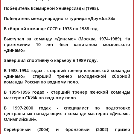
Победитель Всемирной Универсиады (1985).
Победитель международного турнира «Дружба-84».
В сборной команде СССР с 1978 по 1988 год.
Выступал за команду «Динамо» (Москва, 1974-1989). На
Каримжан
Аделя
Андрей
Герман
протяжении 10 лет был капитаном московского
АБДРАХМАНОВ
АБДРАХМАНОВА
АБДУВАЛИЕВ
АБДУЛАЕВ
«Динамо».
Завершил спортивную карьеру в 1989 году.
В 1988-1994 годах - старший тренер юношеской команды
«Динамо», старший тренер молодежной сборной
Рамазан
Тагир
Камиль
Загалав
команды России по водному поло.
АБДУЛАЕВ
АБДУЛАЕВ
АБДУЛАЗИЗОВ
АБДУЛБЕКОВ
В 1994-1996 годах - старший тренер женской команды
мастеров СКИФ по водному поло.
В 1997-2000 годах - специалист по подготовке
Камалудин
Абдула
Магомед
Назир
центральных нападающих в команде мастеров «Динамо-
АБДУЛДАУДОВ
АБДУЛЖАЛИЛОВ
АБДУЛКАГИРОВ
АБДУЛЛАЕВ
Олимпийский».
Серебряный (2004) и бронзовый (2002) призер