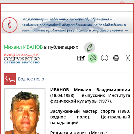
Михаил ИВАНОВ
в публикациях
7 августа 2026 года,
12:10
СПОРТСМЕНЫ, ТРЕНЕРЫ И СПЕЦИАЛИСТЫ
13181
персон
Расширенный поиск
Найдено:
ИВАНОВ Михаил Владимирович
(18.04.1958) - выпускник Института
физической культуры (1977).
Водное поло
Заслуженный мастер спорта (1980,
водное поло). Центральный
нападающий.
Аслаудин
Елена
Мария
Юлия
АБАЕВ
АБАИМОВА
АБАКУМОВА
АБАЛАКИНА
Родился и живет в Москве.