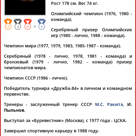
БУРЦЕВ
Рост 178 см. Вес 74 кг.
Олимпийский чемпион (1976, 1980 -
команда).
Ваш запрос: "Михаил БУРЦЕВ"
=
2
2
0
4
Серебряный призер Олимпийских
Документы 1-2 из 2 найденных уникальных документов
игр (1980 - лично, 1988 - команда).
Александр Любимов: Муратов, Валера, даже и не знал
Чемпион мира (1977, 1979, 1983, 1985-1987 - команда).
насколько ты Крут!
...Олимпиада. В финале сражались двое -- Виктор
Серебряный (1978 - лично, 1978, 1981 - команда) и
Кровопусков и
Михаил
Бурцев
. Они оба ученики Марка
бронзовый (1979 - лично, 1982 - команда) призер
Семёновича Ракиты. Но...
чемпионатов мира.
(Проект:
Информационное агентство СТАДИОН
)
01.05.2026
Чемпион СССР (1986 - лично).
Медведева или Туктамышева? Никаких "ИЛИ" - ОБЕ!
Победитель турнира «Дружба-84» в личном и командном
...свое время сам был удостоен этой награды, Вячеслава
первенстве.
Екимова,
Михаила
Мамиашвили, Владимира Васина (на их
счету в общей... ...Рыльский, Мавлиханов, Ракита, Сидяк,
Тренеры - заслуженный тренер СССР
М.С. Ракита
,
И.
Назлымов, Кровопусков,
Бурцев
, какие имена!), он прилагает
Пыльнов
.
максимум усилий, чтобы,...
Выступал за «Буревестник» (Москва), с 1977 года - ЦСКА.
(Проект:
Информационное агентство СТАДИОН
)
03.03.2019
Завершил спортивную карьеру в 1988 году.