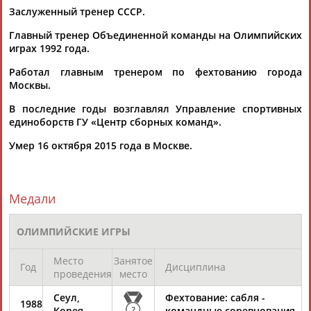
Заслуженный тренер СССР.
Главный тренер Объединенной команды на Олимпийских
играх 1992 года.
ТАБЛО АКТИВНОСТИ
Работал главным тренером по фехтованию города
Москвы.
В последние годы возглавлял Управление спортивных
ЦЕЛИ ПРОЕКТА
КОНТАКТЫ
НАШИ КНОПКИ
РЕКЛАМА
единоборств ГУ «Центр сборных команд».
Умер 16 октября 2015 года в Москве.
Вопросы сотрудничества и совместной деятельности
inform@infosport.ru
Медали
Адресов в новостной рассылке: 997
ОЛИМПИЙСКИЕ ИГРЫ
Подпишись
Место
Занятое
©
Стадион, 1998-2026
Год
Дисциплина
проведения
место
Разработка и поддержка ООО НАИТ «Стадион»
Сеул,
Фехтование: сабля -
1988
Корея
2
командные соревнования