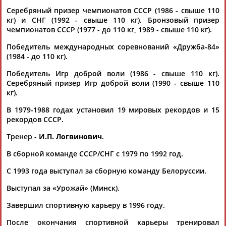
Серебряный призер чемпионатов СССР (1986 - свыше 110
кг) и СНГ (1992 - свыше 110 кг). Бронзовый призер
чемпионатов СССР (1977 - до 110 кг, 1989 - свыше 110 кг).
Победитель международных соревнований «Дружба-84»
(1984 - до 110 кг).
Каримжан
Аделя
Андрей
Герман
Победитель Игр доброй воли (1986 - свыше 110 кг).
АБДРАХМАНОВ
АБДРАХМАНОВА
АБДУВАЛИЕВ
АБДУЛАЕВ
Серебряный призер Игр доброй воли (1990 - свыше 110
кг).
В 1979-1988 годах установил 19 мировых рекордов и 15
рекордов СССР.
Рамазан
Тагир
Камиль
Загалав
Тренер -
И.П. Логвинович
.
АБДУЛАЕВ
АБДУЛАЕВ
АБДУЛАЗИЗОВ
АБДУЛБЕКОВ
В сборной команде СССР/СНГ с 1979 по 1992 год.
С 1993 года выступал за сборную команду Белоруссии.
Выступал за «Урожай» (Минск).
Камалудин
Абдула
Магомед
Назир
АБДУЛДАУДОВ
АБДУЛЖАЛИЛОВ
АБДУЛКАГИРОВ
АБДУЛЛАЕВ
Завершил спортивную карьеру в 1996 году.
После окончания спортивной карьеры тренировал