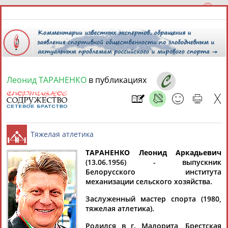
Леонид ТАРАНЕНКО
в публикациях
9 августа 2026 года,
18:26
СПОРТСМЕНЫ, ТРЕНЕРЫ И СПЕЦИАЛИСТЫ
13181
персон
Расширенный поиск
Найдено:
ТАРАНЕНКО Леонид Аркадьевич
(13.06.1956) - выпускник
Белорусского института
Тяжелая атлетика
механизации сельского хозяйства.
Заслуженный мастер спорта (1980,
тяжелая атлетика).
Аслаудин
Елена
Мария
Юлия
АБАЕВ
АБАИМОВА
АБАКУМОВА
АБАЛАКИНА
Родился в г. Малорита, Брестская