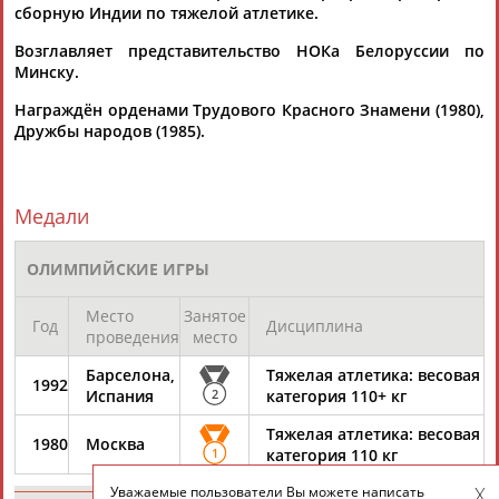
ЕЩЁ ПЕРСОНЫ
сборную Индии по тяжелой атлетике.
Возглавляет представительство НОКа Белоруссии по
Минску.
24 персон из 13181
Награждён орденами Трудового Красного Знамени (1980),
Дружбы народов (1985).
ТАБЛО АКТИВНОСТИ
Медали
ЦЕЛИ ПРОЕКТА
КОНТАКТЫ
НАШИ КНОПКИ
РЕКЛАМА
ОЛИМПИЙСКИЕ ИГРЫ
Место
Занятое
Год
Дисциплина
проведения
место
Вопросы сотрудничества и совместной деятельности
inform@infosport.ru
Барселона,
Тяжелая атлетика: весовая
1992
Испания
2
категория 110+ кг
Адресов в новостной рассылке: 996
Тяжелая атлетика: весовая
Подпишись
1980
Москва
1
категория 110 кг
©
Стадион, 1998-2026
Уважаемые пользователи Вы можете написать