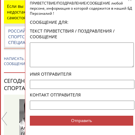
ПРИВЕТСТВИЕ/ПОЗДРАВЛЕНИЕ/СООБЩЕНИЕ любой
Разработка и поддержка ООО НАИТ «Стадион»
Если вы нашли ошибку в данных или имеете
персоне, информация о которой содержится в нашей БД
недостающую информацию, внесите изменения
Персоналий !
самостоятельно
СООБЩЕНИЕ ДЛЯ:
ТЕКСТ ПРИВЕТСТВИЯ / ПОЗДРАВЛЕНИЯ /
РОССИЙСКИЕ
РОССИЙСКИЕ
СПОРТИВНЫЕ
СООБЩЕНИЕ
СПОРТСМЕНЫ,
СПОРТИВНЫЕ
НОВОСТИ И
СПЕЦИАЛИСТЫ
ОРГАНИЗАЦИИ
КОММЕНТАРИИ
НАПИСАТЬ
Леонид ТАРАНЕНКО
ПРИВЕТСТВИЕ / ПОЗДРАВЛЕНИЕ /
СООБЩЕНИЕ
ИМЯ ОТПРАВИТЕЛЯ
СЕГОДНЯ ДЕНЬ РОЖДЕНИЯ У ПЕРСОН ИЗ МИРА
СПОРТА (25 ПЕРСОНАЛИЙ)
ВЕСЬ СПИСОК
КОНТАКТ ОТПРАВИТЕЛЯ
Отправить
Александр
Зураб
Ол
ГОРЕЛИК
САКАНДЕЛИДЗЕ
КН