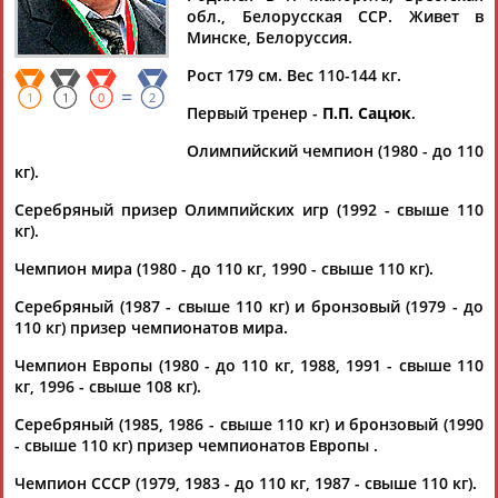
обл., Белорусская ССР. Живет в
Минске, Белоруссия.
Рост 179 см. Вес 110-144 кг.
=
Дмитрий
Тамилла
Рамазан
Ростом
1
1
0
2
Первый тренер -
П.П. Сацюк
.
АБАРЕНОВ
АБАСОВА
АБАЧАРАЕВ
АБАШИДЗЕ
Олимпийский чемпион (1980 - до 110
кг).
Серебряный призер Олимпийских игр (1992 - свыше 110
Флюра
Татьяна
Акжана
Артур
кг).
АББАТЕ-
АББЯСОВА
АБДИКАРИМОВА
АБДРАХМАНОВ
Чемпион мира (1980 - до 110 кг, 1990 - свыше 110 кг).
БУЛАТОВА
Серебряный (1987 - свыше 110 кг) и бронзовый (1979 - до
110 кг) призер чемпионатов мира.
Чемпион Европы (1980 - до 110 кг, 1988, 1991 - свыше 110
кг, 1996 - свыше 108 кг).
Серебряный (1985, 1986 - свыше 110 кг) и бронзовый (1990
- свыше 110 кг) призер чемпионатов Европы .
Чемпион СССР (1979, 1983 - до 110 кг, 1987 - свыше 110 кг).