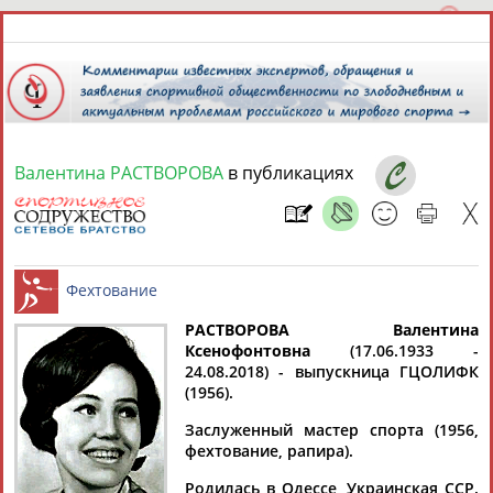
Валентина РАСТВОРОВА
в публикациях
7 августа 2026 года,
02:36
СПОРТСМЕНЫ, ТРЕНЕРЫ И СПЕЦИАЛИСТЫ
13181
персон
Расширенный поиск
Найдено:
РАСТВОРОВА Валентина
Ксенофонтовна
(17.06.1933 -
24.08.2018) - выпускница ГЦОЛИФК
Фехтование
(1956).
Заслуженный мастер спорта (1956,
фехтование, рапира).
Аслаудин
Елена
Мария
Юлия
АБАЕВ
АБАИМОВА
АБАКУМОВА
АБАЛАКИНА
Родилась в Одессе, Украинская ССР.