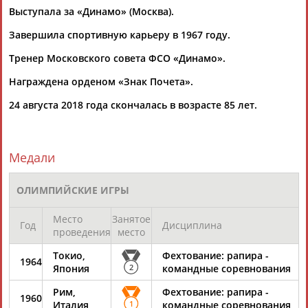
Выступала за «Динамо» (Москва).
Завершила спортивную карьеру в 1967 году.
Тренер Московского совета ФСО «Динамо».
Награждена орденом «Знак Почета».
Каримжан
Аделя
Андрей
Герман
24 августа 2018 года скончалась в возрасте 85 лет.
АБДРАХМАНОВ
АБДРАХМАНОВА
АБДУВАЛИЕВ
АБДУЛАЕВ
Медали
Рамазан
Тагир
Камиль
Загалав
ОЛИМПИЙСКИЕ ИГРЫ
АБДУЛАЕВ
АБДУЛАЕВ
АБДУЛАЗИЗОВ
АБДУЛБЕКОВ
Место
Занятое
Год
Дисциплина
проведения
место
Токио,
Фехтование: рапира -
Камалудин
Абдула
Магомед
Назир
1964
Япония
2
командные соревнования
АБДУЛДАУДОВ
АБДУЛЖАЛИЛОВ
АБДУЛКАГИРОВ
АБДУЛЛАЕВ
Рим,
Фехтование: рапира -
1960
Италия
1
командные соревнования