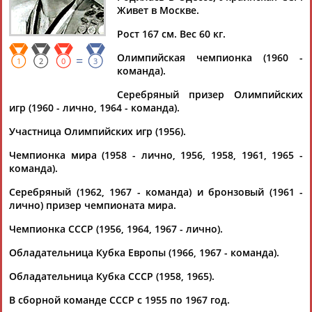
Живет в Москве.
Рост 167 см. Вес 60 кг.
Олимпийская чемпионка (1960 -
=
Дмитрий
Тамилла
Рамазан
Ростом
1
2
0
3
команда).
АБАРЕНОВ
АБАСОВА
АБАЧАРАЕВ
АБАШИДЗЕ
Серебряный призер Олимпийских
игр (1960 - лично, 1964 - команда).
Участница Олимпийских игр (1956).
Флюра
Татьяна
Акжана
Артур
Чемпионка мира (1958 - лично, 1956, 1958, 1961, 1965 -
АББАТЕ-
АББЯСОВА
АБДИКАРИМОВА
АБДРАХМАНОВ
команда).
БУЛАТОВА
Серебряный (1962, 1967 - команда) и бронзовый (1961 -
лично) призер чемпионата мира.
Чемпионка СССР (1956, 1964, 1967 - лично).
Обладательница Кубка Европы (1966, 1967 - команда).
Обладательница Кубка СССР (1958, 1965).
В сборной команде СССР с 1955 по 1967 год.