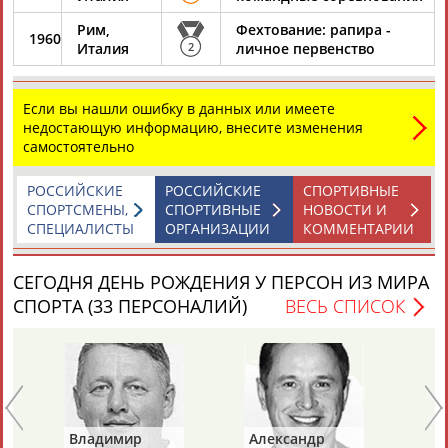
ЕЩЁ ПЕРСОНЫ
Рим,
Фехтование: рапира -
1960
Италия
2
личное первенство
24 персон из 13181
Если вы нашли ошибку в данных или имеете
недостающую информацию, внесите изменения
самостоятельно
ТАБЛО АКТИВНОСТИ
РОССИЙСКИЕ
РОССИЙСКИЕ
СПОРТИВНЫЕ
СПОРТСМЕНЫ,
СПОРТИВНЫЕ
НОВОСТИ И
ЦЕЛИ ПРОЕКТА
КОНТАКТЫ
НАШИ КНОПКИ
РЕКЛАМА
СПЕЦИАЛИСТЫ
ОРГАНИЗАЦИИ
КОММЕНТАРИИ
СЕГОДНЯ ДЕНЬ РОЖДЕНИЯ У ПЕРСОН ИЗ МИРА
СПОРТА (33 ПЕРСОНАЛИЙ)
ВЕСЬ СПИСОК
Вопросы сотрудничества и совместной деятельности
inform@infosport.ru
Адресов в новостной рассылке: 996
Подпишись
©
Стадион, 1998-2026
Владимир
Александр
Ла