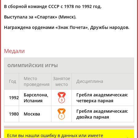
В сборной команде СССР с 1978 по 1992 год.
Выступала за «Спартак» (Минск).
Награждена орденами «Знак Почета», Дружбы народов.
Каримжан
Аделя
Андрей
Герман
Медали
АБДРАХМАНОВ
АБДРАХМАНОВА
АБДУВАЛИЕВ
АБДУЛАЕВ
ОЛИМПИЙСКИЕ ИГРЫ
Место
Занятое
Рамазан
Тагир
Камиль
Загалав
Год
Дисциплина
проведения
место
АБДУЛАЕВ
АБДУЛАЕВ
АБДУЛАЗИЗОВ
АБДУЛБЕКОВ
Барселона,
Гребля академическая:
1992
Испания
3
четверка парная
Гребля академическая:
1980
Москва
Камалудин
Абдула
Магомед
Назир
1
двойка парная
АБДУЛДАУДОВ
АБДУЛЖАЛИЛОВ
АБДУЛКАГИРОВ
АБДУЛЛАЕВ
Если вы нашли ошибку в данных или имеете