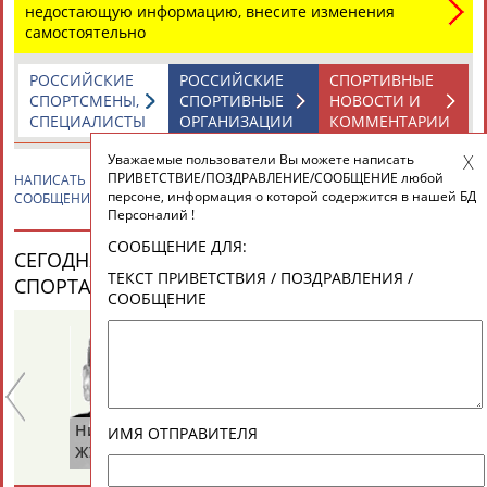
ЕЩЁ ПЕРСОНЫ
недостающую информацию, внесите изменения
самостоятельно
24 персон из 13181
РОССИЙСКИЕ
РОССИЙСКИЕ
СПОРТИВНЫЕ
СПОРТСМЕНЫ,
СПОРТИВНЫЕ
НОВОСТИ И
СПЕЦИАЛИСТЫ
ОРГАНИЗАЦИИ
КОММЕНТАРИИ
Уважаемые пользователи Вы можете написать
ТАБЛО АКТИВНОСТИ
ПРИВЕТСТВИЕ/ПОЗДРАВЛЕНИЕ/СООБЩЕНИЕ любой
НАПИСАТЬ
Елена ХЛОПЦЕВА
ПРИВЕТСТВИЕ / ПОЗДРАВЛЕНИЕ /
персоне, информация о которой содержится в нашей БД
СООБЩЕНИЕ
Персоналий !
ЦЕЛИ ПРОЕКТА
КОНТАКТЫ
НАШИ КНОПКИ
РЕКЛАМА
СООБЩЕНИЕ ДЛЯ:
СЕГОДНЯ ДЕНЬ РОЖДЕНИЯ У ПЕРСОН ИЗ МИРА
ТЕКСТ ПРИВЕТСТВИЯ / ПОЗДРАВЛЕНИЯ /
СПОРТА (25 ПЕРСОНАЛИЙ)
ВЕСЬ СПИСОК
СООБЩЕНИЕ
Вопросы сотрудничества и совместной деятельности
inform@infosport.ru
Адресов в новостной рассылке: 996
Николай
Юрий
Ми
Подпишись
ИМЯ ОТПРАВИТЕЛЯ
ЖУРАВСКИЙ
ХМЫЛЕВ
НА
©
Стадион, 1998-2026