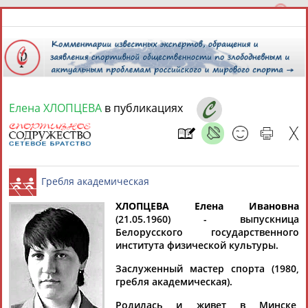
Елена ХЛОПЦЕВА
в публикациях
8 августа 2026 года,
05:29
СПОРТСМЕНЫ, ТРЕНЕРЫ И СПЕЦИАЛИСТЫ
13181
персон
Расширенный поиск
Найдено:
ХЛОПЦЕВА Елена Ивановна
(21.05.1960) - выпускница
Белорусского государственного
Гребля академическая
института физической культуры.
Заслуженный мастер спорта (1980,
гребля академическая).
Аслаудин
Елена
Мария
Юлия
АБАЕВ
АБАИМОВА
АБАКУМОВА
АБАЛАКИНА
Родилась и живет в Минске,