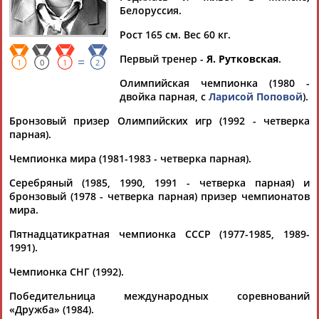
Белоруссия.
Рост 165 см. Вес 60 кг.
Первый тренер -
Я. Рутковская
.
=
Дмитрий
Тамилла
Рамазан
Ростом
1
0
1
2
АБАРЕНОВ
АБАСОВА
АБАЧАРАЕВ
АБАШИДЗЕ
Олимпийская чемпионка (1980 -
двойка парная, с
Ларисой Поповой
).
Бронзовый призер Олимпийских игр (1992 - четверка
парная).
Флюра
Татьяна
Акжана
Артур
Чемпионка мира (1981-1983 - четверка парная).
АББАТЕ-
АББЯСОВА
АБДИКАРИМОВА
АБДРАХМАНОВ
БУЛАТОВА
Серебряный (1985, 1990, 1991 - четверка парная) и
бронзовый (1978 - четверка парная) призер чемпионатов
мира.
Пятнадцатикратная чемпионка СССР (1977-1985, 1989-
1991).
Чемпионка СНГ (1992).
Победительница международных соревнований
«Дружба» (1984).