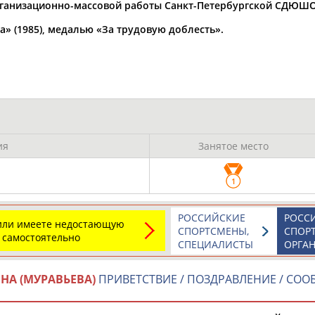
Каримжан
Аделя
Андрей
организационно-массовой работы Санкт-Петербургской СДЮШО
АБДРАХМАНОВ
АБДРАХМАНОВА
АБДУВАЛИЕВ
» (1985), медалью «За трудовую доблесть».
Абдула
Магомед
Назир
АБДУЛЖАЛИЛОВ
АБДУЛКАГИРОВ
АБДУЛЛАЕВ
ия
Занятое место
естном спортсмене, тренере, специалисте или исправит
х героев! Герои спорта - это одни из главных патриотов
1
РОССИЙСКИЕ
РОСС
 или имеете недостающую
СПОРТСМЕНЫ,
СПОР
 самостоятельно
СПЕЦИАЛИСТЫ
ОРГА
Рустам
Магомед
Нурлан
А (МУРАВЬЕВА)
ПРИВЕТСТВИЕ / ПОЗДРАВЛЕНИЕ / СО
АБДУРАШИДОВ
АБДУСАЛАМОВ
АБДЫКАЛЫКОВ