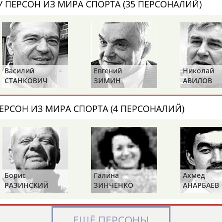
 ПЕРСОН ИЗ МИРА СПОРТА (35 ПЕРСОНАЛИЙ)
Элизабет
Захария
Александр
АБРААМЯН
АБРАМАШВИЛИ
АБРАМОВ
Василий
Евгений
Николай
СТАНКОВИЧ
ЗИМИН
АВИЛОВ
ЕРСОН ИЗ МИРА СПОРТА (4 ПЕРСОНАЛИЙ)
Павел
Дарья
Екатерина
АБРАМОВ
АБРАМОВА
АБРАМОВА
Борис
Галина
Ахмед
Тамара
Дмитрий
Маргарита
РАЗИНСКИЙ
ЗИНЧЕНКО
АНАРБАЕВ
АБРАМОВА
АБРАМОВИЧ
АБРАМОВИЧ
ЕЩЁ ПЕРСОНЫ