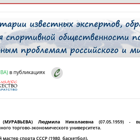
РЕСУРСНАЯ ПЛОЩАДКА
ТАБЛО АК
 специалисты
ВА)
в публикациях
ставляет регион*
 выбран
* для действующих спортсменов
то рождения
 выбран
(МУРАВЬЕВА) Людмила Николаевна
(07.05.1959) - вы
нного торгово-экономического университета.
ион проживания
мастер спорта СССР (1980, баскетбол).
 выбран