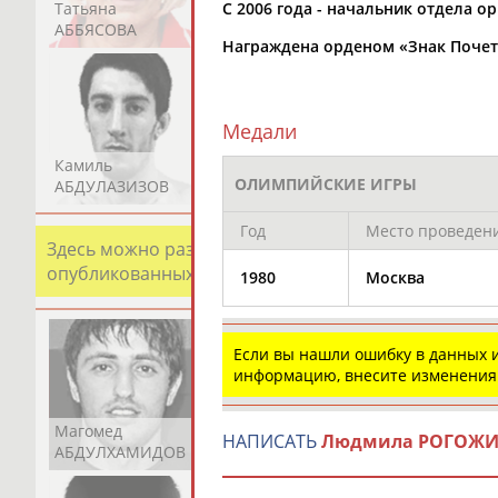
Татьяна
Акжана
Артур
С 2006 года - начальник отдела 
АББЯСОВА
АБДИКАРИМОВА
АБДРАХМАНОВ
Награждена орденом «Знак Почета
Медали
Камиль
Загалав
Камалудин
ОЛИМПИЙСКИЕ ИГРЫ
АБДУЛАЗИЗОВ
АБДУЛБЕКОВ
АБДУЛДАУДОВ
Год
Место проведен
Здесь можно разместить информацию о хорошо изв
опубликованных записях. Страна должна знать свои
1980
Москва
Если вы нашли ошибку в данных
информацию, внесите изменения
Магомед
Шамиль
Адлан
НАПИСАТЬ
Людмила РОГОЖИН
АБДУЛХАМИДОВ
АБДУРАХМАНОВ
АБДУРАШИДОВ