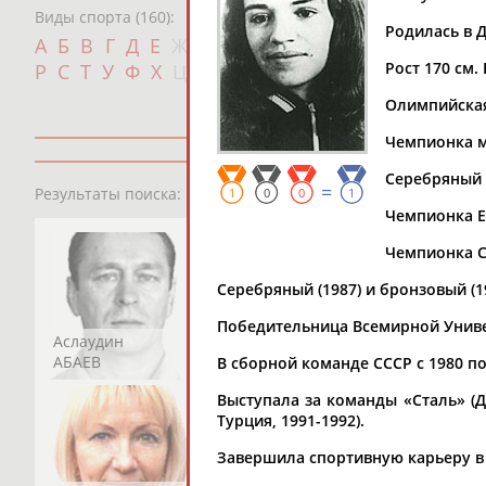
Виды спорта (160):
Родилась в Д
Дат
А
Б
В
Г
Д
Е
Ж
З
И
К
Л
М
Н
О
П
с
Рост 170 см. 
Р
С
Т
У
Ф
Х
Ц
Ч
Ш
Щ
Э
Ю
Я
Олимпийская
Чемпионка ми
Серебряный 
13181
персон
=
Результаты поиска:
1
0
0
1
Чемпионка Ев
Чемпионка СС
Серебряный (1987) и бронзовый (
Победительница Всемирной Униве
Аслаудин
Елена
Мария
АБАЕВ
АБАИМОВА
АБАКУМОВА
В сборной команде СССР с 1980 по
Выступала за команды «Сталь» (Дн
Турция, 1991-1992).
Завершила спортивную карьеру в 