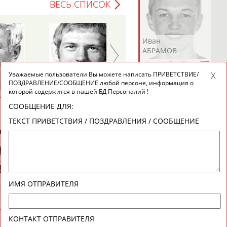
ВЕСЬ СПИСОК
Андрей
Валерий
Иван
АБРАМОВ
АБРАМОВ
АБРАМОВ
Анатолий
Наталья
Уважаемые пользователи Вы можете написать ПРИВЕТСТВИЕ/
БЫКОВ
ПЕТРОВА
ПОЗДРАВЛЕНИЕ/СООБЩЕНИЕ любой персоне, информация о
которой содержится в нашей БД Персоналий !
СООБЩЕНИЕ ДЛЯ:
ВЕСЬ СПИСОК
Екатерина
Ирина
Лидия
ТЕКСТ ПРИВЕТСТВИЯ / ПОЗДРАВЛЕНИЯ / СООБЩЕНИЕ
АБРАМОВА
АБРАМОВА
АБРАМОВА
Иракли
Осеп
Рамиль
ИМЯ ОТПРАВИТЕЛЯ
АБРАМЯН
АБРАМЯН
АБРАРОВ
КОНТАКТ ОТПРАВИТЕЛЯ