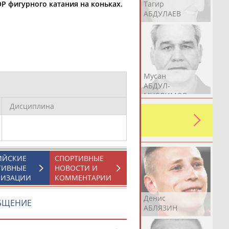
Герман
Рамазан
Тагир
Р фигурного катания на коньках.
АБДУЛАЕВ
АБДУЛАЕВ
АБДУЛАЕВ
Аслан
Эмиль
Мусан
АБДУЛЛИН
АБДУЛЛИН
АБДУЛ-
МУСЛИМОВ
Дисциплина
ь какую-либо ошибку в уже
 своей страны!
ИЙСКИЕ
СПОРТИВНЫЕ
ТИВНЫЕ
НОВОСТИ И
НИЗАЦИИ
КОММЕНТАРИИ
Эдуард
Уулу Азамат
Денис
ОБЩЕНИЕ
АБЗАЛИМОВ
АБИБИЛЛА
АБЛЯЗИН