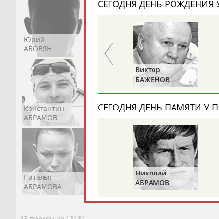
СЕГОДНЯ ДЕНЬ РОЖДЕНИЯ У
Юрий
Никита
Виктор
АБОВЯН
АБОЗОВИК
АБОИМОВ
Анатолий
Виктор
ЦАРИК
БАЖЕНОВ
СЕГОДНЯ ДЕНЬ ПАМЯТИ У П
Константин
Константин
Николай
АБРАМОВ
АБРАМОВ
АБРАМОВ
Николай
Наталья
Нелли
Светлана
АБРАМОВ
АБРАМОВА
АБРАМОВА
АБРАМОВА
63 персон из 13181