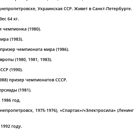
непропетровске, Украинская ССР. Живет в Санкт-Петербурге.
а рождения
по
чч
мм
год
чч
мм
год
Вес 64 кг.
 чемпионка (1980).
ра (1983).
призер чемпионата мира (1986).
ропы (1980, 1981, 1983).
СР (1990).
1988) призер чемпионатов СССР.
рсиады (1981).
Юлия
Дмитрий
Тамилла
АБАЛАКИНА
АБАРЕНОВ
АБАСОВА
 1986 год.
епропетровск, 1975-1976), «Спартак»/«Электросила» (Ленингра
1992 году.