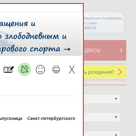
Просмотры материалов платформы
за сутки:
48070
ТИВНОСТИ
СВОДНЫЕ ИНДЕКСЫ
У кого сегодня день рождения?
Профессия
Не выбран
Спортивное звание
Не выбран
пускница Санкт-петербургского
Учёное звание
Не выбран