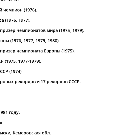
 чемпион (1976).
а рождения
по
чч
мм
год
чч
мм
год
 (1976, 1977).
призер чемпионатов мира (1975, 1979).
пы (1976, 1977, 1979, 1980).
призер чемпионата Европы (1975).
 (1975, 1977-1979).
СР (1974).
ировых рекордов и 17 рекордов СССР.
Юлия
Дмитрий
Тамилла
АБАЛАКИНА
АБАРЕНОВ
АБАСОВА
981 году.
».
Мыски, Кемеровская обл.