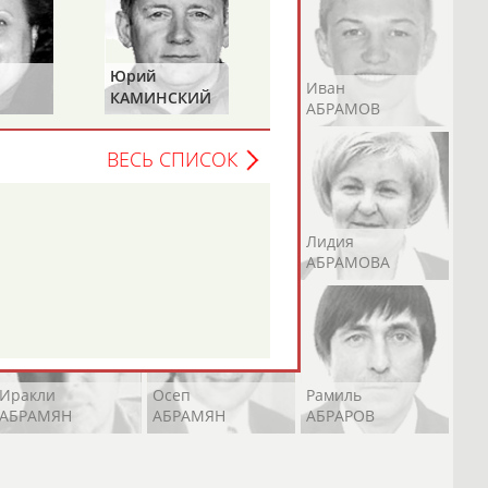
Георгий
Дмитрий
Андрей
Валерий
Иван
ИЙ
ШАЙДУКО
ГАБРИИЛОВ
АБРАМОВ
АБРАМОВ
АБРАМОВ
ВЕСЬ СПИСОК
Екатерина
Ирина
Лидия
АБРАМОВА
АБРАМОВА
АБРАМОВА
Иракли
Осеп
Рамиль
АБРАМЯН
АБРАМЯН
АБРАРОВ