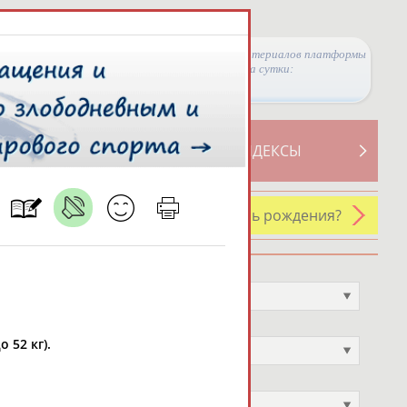
Просмотры материалов платформы
за сутки:
ТИВНОСТИ
СВОДНЫЕ ИНДЕКСЫ
У кого сегодня день рождения?
Профессия
Не выбран
Спортивное звание
 52 кг).
Не выбран
Учёное звание
Не выбран