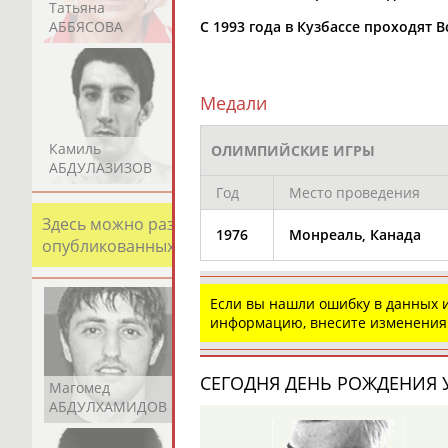
Татьяна
Акжана
Артур
АББЯСОВА
АБДИКАРИМОВА
АБДРАХМАНОВ
С 1993 года в Кузбассе проходят
Медали
Камиль
Загалав
Камалудин
ОЛИМПИЙСКИЕ ИГРЫ
АБДУЛАЗИЗОВ
АБДУЛБЕКОВ
АБДУЛДАУДОВ
Год
Место проведения
Здесь можно разместить информацию о хорошо изв
1976
Монреаль, Канада
опубликованных записях. Страна должна знать свои
Если вы нашли ошибку в данных
информацию, внесите изменения
СЕГОДНЯ ДЕНЬ РОЖДЕНИЯ У
Магомед
Шамиль
Адлан
АБДУЛХАМИДОВ
АБДУРАХМАНОВ
АБДУРАШИДОВ