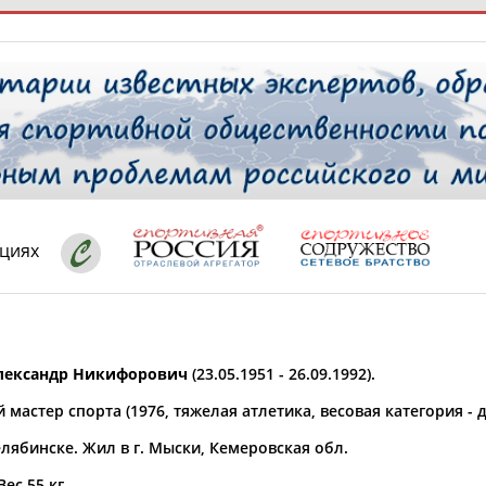
РЕСУРСНАЯ ПЛОЩАДКА
ТАБЛО АК
 специалисты
ациях
ставляет регион*
 выбран
ександр Никифорович
(23.05.1951 - 26.09.1992).
* для действующих спортсменов
то рождения
мастер спорта (1976, тяжелая атлетика, весовая категория - до
 выбран
лябинске. Жил в г. Мыски, Кемеровская обл.
ион проживания
 выбран
Вес 55 кг.