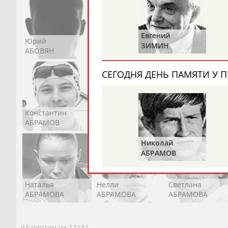
Евгений
Николай
Юрий
Никита
Виктор
Ч
ЗИМИН
АВИЛОВ
АБОВЯН
АБОЗОВИК
АБОИМОВ
СЕГОДНЯ ДЕНЬ ПАМЯТИ У П
Константин
Константин
Николай
АБРАМОВ
АБРАМОВ
АБРАМОВ
Николай
АБРАМОВ
Наталья
Нелли
Светлана
АБРАМОВА
АБРАМОВА
АБРАМОВА
63 персон из 13181