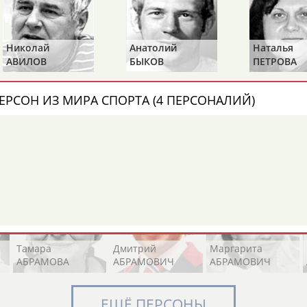
Анатолий
Наталья
Юрий
Элизабет
Захария
Александр
БЫКОВ
ПЕТРОВА
КАМИНСК
АБРААМЯН
АБРАМАШВИЛИ
АБРАМОВ
ЕРСОН ИЗ МИРА СПОРТА (4 ПЕРСОНАЛИЙ)
Борис
Галина
Ахмед
РАЗИНСКИЙ
ЗИНЧЕНКО
АНАРБАЕВ
Павел
Дарья
Екатерина
АБРАМОВ
АБРАМОВА
АБРАМОВА
Тамара
Дмитрий
Маргарита
АБРАМОВА
АБРАМОВИЧ
АБРАМОВИЧ
ЕЩЁ ПЕРСОНЫ