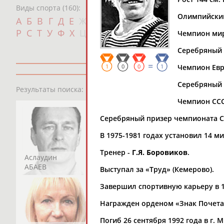
Виды спорта (160):
Олимпийский
Дат
А
Б
В
Г
Д
Е
Ж
З
И
К
Л
М
Н
О
П
с
Р
С
Т
У
Ф
Х
Ц
Ч
Ш
Щ
Э
Ю
Я
Чемпион мира
Серебряный 
=
1
0
0
1
Чемпион Евро
Серебряный 
13181
персон
Результаты поиска:
Чемпион СССР
Серебряный призер чемпионата СС
В 1975-1981 годах установил 14 м
Тренер -
Г.Я. Боровиков
.
Аслаудин
Елена
Мария
АБАЕВ
АБАИМОВА
АБАКУМОВА
Выступал за «Труд» (Кемерово).
Завершил спортивную карьеру в 1
Награжден орденом «Знак Почета
Погиб 26 сентября 1992 года в г. 