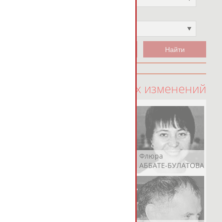
Чемпион
Не выбран
100 последних изменений
Рамазан
Ростом
Флюра
АБАЧАРАЕВ
АБАШИДЗЕ
АББАТЕ-БУЛАТОВА