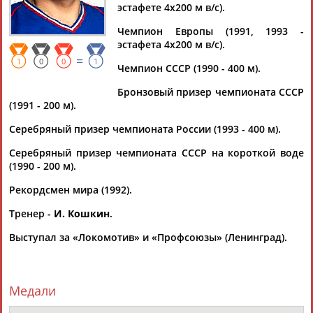
ЛЕПИКОВ
эстафете 4х200 м в/с).
Чемпион Европы (1991, 1993 -
эстафета 4х200 м в/с).
Ваш запрос: "Дмитрий ЛЕПИКОВ"
=
1
0
0
1
Чемпион СССР (1990 - 400 м).
По условиям запроса публикаций нет
Бронзовый призер чемпионата СССР
(1991 - 200 м).
Серебряный призер чемпионата России (1993 - 400 м).
Серебряный призер чемпионата СССР на короткой воде
(1990 - 200 м).
ТАБЛО АКТИВНОСТИ
Рекордсмен мира (1992).
Тренер -
И. Кошкин
.
ЦЕЛИ ПРОЕКТА
КОНТАКТЫ
НАШИ КНОПКИ
РЕКЛАМА
Выступал за «Локомотив» и «Профсоюзы» (Ленинград).
Медали
Вопросы сотрудничества и совместной деятельности
inform@infosport.ru