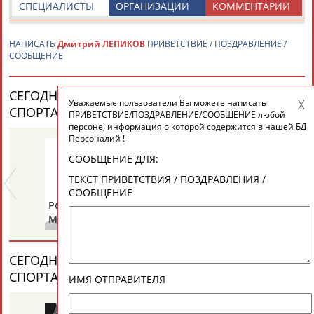
СПЕЦИАЛИСТЫ
ОРГАНИЗАЦИИ
КОММЕНТАРИИ
НАПИСАТЬ
Дмитрий ЛЕПИКОВ
ПРИВЕТСТВИЕ / ПОЗДРАВЛЕНИЕ /
СООБЩЕНИЕ
СЕГОДНЯ ДЕНЬ РОЖДЕНИЯ У ПЕРСОН ИЗ МИРА
Уважаемые пользователи Вы можете написать
СПОРТА (25 ПЕРСОНАЛИЙ)
ВЕСЬ СПИСОК
ПРИВЕТСТВИЕ/ПОЗДРАВЛЕНИЕ/СООБЩЕНИЕ любой
персоне, информация о которой содержится в нашей БД
Персоналий !
СООБЩЕНИЕ ДЛЯ:
ТЕКСТ ПРИВЕТСТВИЯ / ПОЗДРАВЛЕНИЯ /
СООБЩЕНИЕ
Роберт
Валерий
Ал
МЕРКУЛОВ
ТАРАКАНОВ
ГО
СЕГОДНЯ ДЕНЬ ПАМЯТИ У ПЕРСОН ИЗ МИРА
СПОРТА (2 ПЕРСОНАЛИЙ)
ВЕСЬ СПИСОК
ИМЯ ОТПРАВИТЕЛЯ