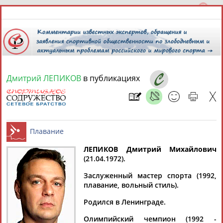
Дмитрий ЛЕПИКОВ
в публикациях
9 августа 2026 года,
18:44
СПОРТСМЕНЫ, ТРЕНЕРЫ И СПЕЦИАЛИСТЫ
ЛЕПИКОВ Дмитрий Михайлович
1
персона
Расширенный поиск
Найдено:
(21.04.1972).
Плавание
Заслуженный мастер спорта (1992,
плавание, вольный стиль).
Родился в Ленинграде.
Дмитрий
Олимпийский чемпион (1992 -