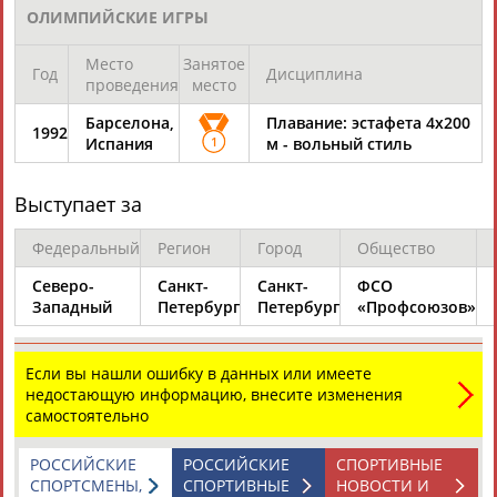
Адресов в новостной рассылке: 997
ОЛИМПИЙСКИЕ ИГРЫ
Подпишись
Место
Занятое
Год
Дисциплина
©
Стадион, 1998-2026
проведения
место
Разработка и поддержка ООО НАИТ «Стадион»
Барселона,
Плавание: эстафета 4х200
1992
Испания
1
м - вольный стиль
Выступает за
Федеральный
Регион
Город
Общество
Северо-
Санкт-
Санкт-
ФСО
Западный
Петербург
Петербург
«Профсоюзов»
Если вы нашли ошибку в данных или имеете
недостающую информацию, внесите изменения
самостоятельно
РОССИЙСКИЕ
РОССИЙСКИЕ
СПОРТИВНЫЕ
СПОРТСМЕНЫ,
СПОРТИВНЫЕ
НОВОСТИ И