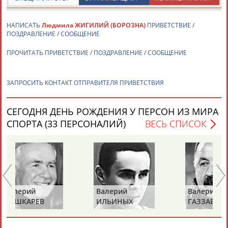
ЕЩЁ ПЕРСОНЫ
НАПИСАТЬ
Людмила ЖИГИЛИЙ (БОРОЗНА)
ПРИВЕТСТВИЕ /
ПОЗДРАВЛЕНИЕ / СООБЩЕНИЕ
24 персон из 13181
ПРОЧИТАТЬ ПРИВЕТСТВИЕ / ПОЗДРАВЛЕНИЕ / СООБЩЕНИЕ
ТАБЛО АКТИВНОСТИ
ЗАПРОСИТЬ КОНТАКТ ОТПРАВИТЕЛЯ ПРИВЕТСТВИЯ
СЕГОДНЯ ДЕНЬ РОЖДЕНИЯ У ПЕРСОН ИЗ МИРА
ЦЕЛИ ПРОЕКТА
КОНТАКТЫ
НАШИ КНОПКИ
РЕКЛАМА
СПОРТА (33 ПЕРСОНАЛИЙ)
ВЕСЬ СПИСОК
Вопросы сотрудничества и совместной деятельности
inform@infosport.ru
Адресов в новостной рассылке: 996
Валерий
Валерий
Вл
ИЛЬИНЫХ
ГАЗЗАЕВ
Р
Подпишись
©
Стадион, 1998-2026