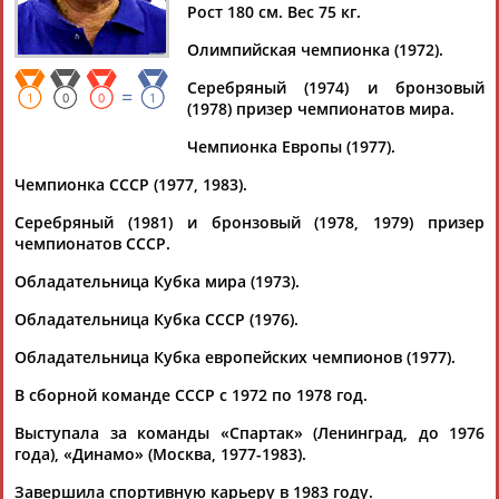
Рост 180 см. Вес 75 кг.
Олимпийская чемпионка (1972).
Серебряный (1974) и бронзовый
=
Дмитрий
Тамилла
Рамазан
Ростом
1
0
0
1
(1978) призер чемпионатов мира.
АБАРЕНОВ
АБАСОВА
АБАЧАРАЕВ
АБАШИДЗЕ
Чемпионка Европы (1977).
Чемпионка СССР (1977, 1983).
Серебряный (1981) и бронзовый (1978, 1979) призер
Флюра
Татьяна
Акжана
Артур
чемпионатов СССР.
АББАТЕ-
АББЯСОВА
АБДИКАРИМОВА
АБДРАХМАНОВ
БУЛАТОВА
Обладательница Кубка мира (1973).
Обладательница Кубка СССР (1976).
Обладательница Кубка европейских чемпионов (1977).
В сборной команде СССР с 1972 по 1978 год.
Выступала за команды «Спартак» (Ленинград, до 1976
года), «Динамо» (Москва, 1977-1983).
Завершила спортивную карьеру в 1983 году.