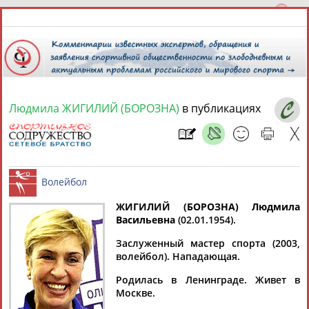
Людмила ЖИГИЛИЙ (БОРОЗНА)
в публикациях
7 августа 2026 года,
01:59
СПОРТСМЕНЫ, ТРЕНЕРЫ И СПЕЦИАЛИСТЫ
13181
персон
Расширенный поиск
Найдено:
ЖИГИЛИЙ (БОРОЗНА) Людмила
Васильевна
(02.01.1954).
Волейбол
Заслуженный мастер спорта (2003,
волейбол). Нападающая.
Родилась в Ленинграде. Живет в
Аслаудин
Елена
Мария
Юлия
Москве.
АБАЕВ
АБАИМОВА
АБАКУМОВА
АБАЛАКИНА