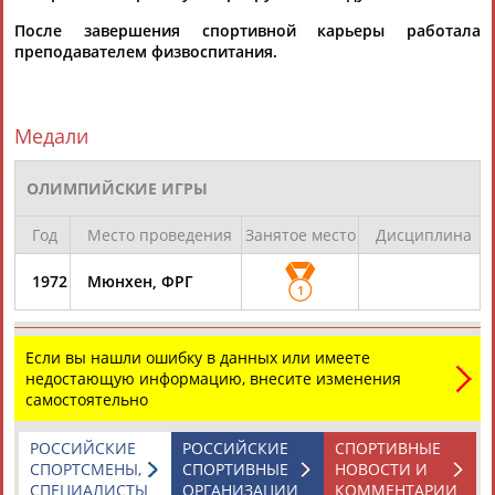
После завершения спортивной карьеры работала
преподавателем физвоспитания.
Медали
Каримжан
Аделя
Андрей
Герман
АБДРАХМАНОВ
АБДРАХМАНОВА
АБДУВАЛИЕВ
АБДУЛАЕВ
ОЛИМПИЙСКИЕ ИГРЫ
Год
Место проведения
Занятое место
Дисциплина
1972
Мюнхен, ФРГ
Рамазан
Тагир
Камиль
Загалав
1
АБДУЛАЕВ
АБДУЛАЕВ
АБДУЛАЗИЗОВ
АБДУЛБЕКОВ
Если вы нашли ошибку в данных или имеете
недостающую информацию, внесите изменения
самостоятельно
Камалудин
Абдула
Магомед
Назир
АБДУЛДАУДОВ
АБДУЛЖАЛИЛОВ
АБДУЛКАГИРОВ
АБДУЛЛАЕВ
РОССИЙСКИЕ
РОССИЙСКИЕ
СПОРТИВНЫЕ
СПОРТСМЕНЫ,
СПОРТИВНЫЕ
НОВОСТИ И
СПЕЦИАЛИСТЫ
ОРГАНИЗАЦИИ
КОММЕНТАРИИ