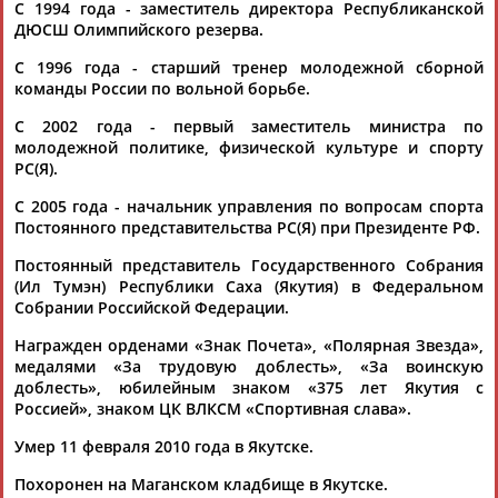
ЕЩЁ ПЕРСОНЫ
С 1994 года - заместитель директора Республиканской
ДЮСШ Олимпийского резерва.
С 1996 года - старший тренер молодежной сборной
24 персон из 13181
команды России по вольной борьбе.
С 2002 года - первый заместитель министра по
молодежной политике, физической культуре и спорту
ТАБЛО АКТИВНОСТИ
РС(Я).
С 2005 года - начальник управления по вопросам спорта
Постоянного представительства РС(Я) при Президенте РФ.
ЦЕЛИ ПРОЕКТА
КОНТАКТЫ
НАШИ КНОПКИ
РЕКЛАМА
Постоянный представитель Государственного Собрания
(Ил Тумэн) Республики Саха (Якутия) в Федеральном
Собрании Российской Федерации.
Награжден орденами «Знак Почета», «Полярная Звезда»,
Вопросы сотрудничества и совместной деятельности
inform@infosport.ru
медалями «За трудовую доблесть», «За воинскую
доблесть», юбилейным знаком «375 лет Якутия с
Адресов в новостной рассылке: 996
Россией», знаком ЦК ВЛКСМ «Спортивная слава».
Подпишись
Умер 11 февраля 2010 года в Якутске.
©
Стадион, 1998-2026
Похоронен на Маганском кладбище в Якутске.