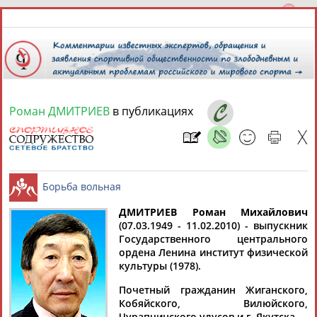
Роман ДМИТРИЕВ
в публикациях
7 августа 2026 года,
15:15
СПОРТСМЕНЫ, ТРЕНЕРЫ И СПЕЦИАЛИСТЫ
13181
персон
Расширенный поиск
Найдено:
ДМИТРИЕВ Роман Михайлович
(07.03.1949 - 11.02.2010) - выпускник
Государственного центрального
Борьба вольная
ордена Ленина институт физической
культуры (1978).
Почетный гражданин Жиганского,
Аслаудин
Елена
Мария
Юлия
Кобяйского, Вилюйского,
АБАЕВ
АБАИМОВА
АБАКУМОВА
АБАЛАКИНА
Чурапчинского улусов и г. Якутска.