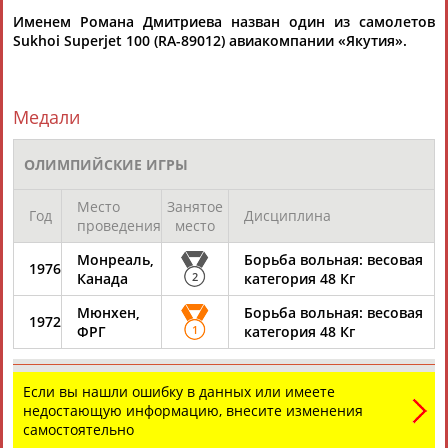
Разработка и поддержка ООО НАИТ «Стадион»
Именем Романа Дмитриева назван один из самолетов
Sukhoi Superjet 100 (RA-89012) авиакомпании «Якутия».
Медали
ОЛИМПИЙСКИЕ ИГРЫ
Место
Занятое
Год
Дисциплина
проведения
место
Монреаль,
Борьба вольная: весовая
1976
Канада
2
категория 48 Кг
Мюнхен,
Борьба вольная: весовая
1972
ФРГ
1
категория 48 Кг
Если вы нашли ошибку в данных или имеете
недостающую информацию, внесите изменения
самостоятельно