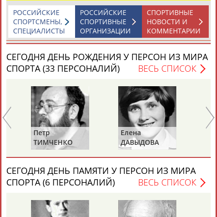
РОССИЙСКИЕ
РОССИЙСКИЕ
СПОРТИВНЫЕ
СПОРТСМЕНЫ,
СПОРТИВНЫЕ
НОВОСТИ И
СПЕЦИАЛИСТЫ
ОРГАНИЗАЦИИ
КОММЕНТАРИИ
СЕГОДНЯ ДЕНЬ РОЖДЕНИЯ У ПЕРСОН ИЗ МИРА
СПОРТА (33 ПЕРСОНАЛИЙ)
ВЕСЬ СПИСОК
Петр
Елена
Та
ТИМЧЕНКО
ДАВЫДОВА
Д
(С
ХА
СЕГОДНЯ ДЕНЬ ПАМЯТИ У ПЕРСОН ИЗ МИРА
СПОРТА (6 ПЕРСОНАЛИЙ)
ВЕСЬ СПИСОК