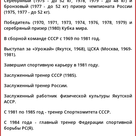
Серебряный (1975 - до 52 кг, 1978, 1979 - до 48 кг) и
бронзовый (1977 - до 52 кг) призер чемпионата России
(1975, 1977 - до 52 кг).
Победитель (1970, 1971, 1973, 1974, 1976, 1978, 1979) и
серебряный призер (1980) Кубка мира.
В сборной команде СССР с 1969 по 1981 год.
Каримжан
Аделя
Андрей
Герман
Выступал за «Урожай» (Якутск, 1968), ЦСКА (Москва, 1969-
АБДРАХМАНОВ
АБДРАХМАНОВА
АБДУВАЛИЕВ
АБДУЛАЕВ
1981).
Завершил спортивную карьеру в 1981 году.
Заслуженный тренер СССР (1985).
Рамазан
Тагир
Камиль
Загалав
АБДУЛАЕВ
АБДУЛАЕВ
АБДУЛАЗИЗОВ
АБДУЛБЕКОВ
Заслуженный тренер России.
Заслуженный работник физической культуры Якутской
АССР.
С 1981 по 1985 год - тренер Спорткомитета СССР.
Камалудин
Абдула
Магомед
Назир
АБДУЛДАУДОВ
АБДУЛЖАЛИЛОВ
АБДУЛКАГИРОВ
АБДУЛЛАЕВ
С 1984 года - главный тренер Федерации спортивной
борьбы РС(Я).