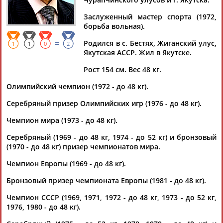
Заслуженный мастер спорта (1972,
борьба вольная).
=
Родился в с. Бестях, Жиганский улус,
Дмитрий
Тамилла
Рамазан
Ростом
1
1
0
2
Якутская АССР. Жил в Якутске.
АБАРЕНОВ
АБАСОВА
АБАЧАРАЕВ
АБАШИДЗЕ
Рост 154 см. Вес 48 кг.
Олимпийский чемпион (1972 - до 48 кг).
Флюра
Татьяна
Акжана
Артур
Серебряный призер Олимпийских игр (1976 - до 48 кг).
АББАТЕ-
АББЯСОВА
АБДИКАРИМОВА
АБДРАХМАНОВ
Чемпион мира (1973 - до 48 кг).
БУЛАТОВА
Серебряный (1969 - до 48 кг, 1974 - до 52 кг) и бронзовый
(1970 - до 48 кг) призер чемпионатов мира.
Чемпион Европы (1969 - до 48 кг).
Бронзовый призер чемпионата Европы (1981 - до 48 кг).
Чемпион СССР (1969, 1971, 1972 - до 48 кг, 1973 - до 52 кг,
1976, 1980 - до 48 кг).