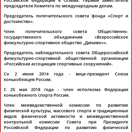
Российской Федерации 6 созыва. Первый заместитель
16.04.2026
председателя Комитета по международным делам.
6 133 проекта со всей страны: конкурс "Ты в игре" подвел
Председатель попечительского совета фонда «Спорт и
итоги заявочной кампании
достоинство».
...заместитель председателя комитета ГД по международным
делам
Светлана
Журова
, заместитель председателя
Член попечительского совета Общественно-
правительства и... ...и любви к спорту", — добавила
государственного объединения «Всероссийское
Светлана
Журова
, олимпийская чемпионка, первый
физкультурно-спортивное общество „Динамо«».
заместитель Председателя...
(Проект:
Информационное агентство СТАДИОН
)
Председатель наблюдательного совета Общероссийской
01.04.2026
физкультурно-спортивной общественной организации
«Российская ассоциация спортивных сооружений».
Светлана Журова: Елена Вяльбе должна остаться в
руководстве новой объединенной федерации
Со 2 июня 2014 года - вице-президент Союза
...видам спорта. Такое мнение высказала депутат Госдумы
конькобежцев России.
Светлана
Журова
. Ранее первый заместитель комитета
Госдумы... ...своих направлений, чтобы не рубить с плеча, -
С 25 мая 2018 года - член исполкома Федерации
сказала
Журова
. - Какое-то время стоит полагаться на тех,
конькобежного спорта России.
кто был...
(Проект:
Информационное агентство СТАДИОН
)
Член межведомственной комиссии по развитию
20.03.2026
физической культуры, массового спорта и традиционных
видов физической активности и межведомственной
Светлана Журова: Не стоит заранее вешать медали на
контрольной комиссии Совета при Президенте
российских паралимпийцев
Российской Федерации по развитию физической
Олимпийская чемпионка по конькобежному спорту депутат