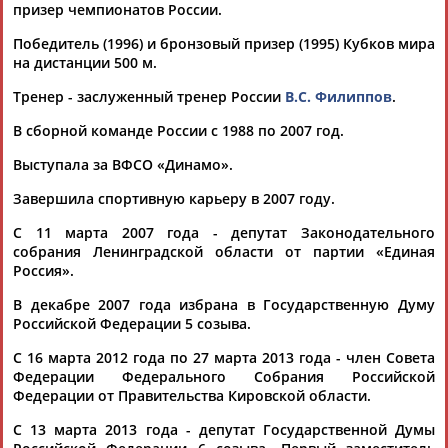
федерации гимнастики (World...
призер чемпионатов России.
(Проект:
Информационное агентство СТАДИОН
)
03.07.2026
Победитель (1996) и бронзовый призер (1995) Кубков мира
на дистанции 500 м.
На ПМЭФ вручили премию "Чемпион"
...чемпионка по конькобежному спорту, депутат Госдумы
Тренер - заслуженный тренер России
В.С. Филиппов
.
Светлана
Журова
, олимпийская чемпионка по гандболу,
глава...
В сборной команде России с 1988 по 2007 год.
(Проект:
Информационное агентство СТАДИОН
)
04.06.2026
Выступала за ВФСО «Динамо».
В США все-таки пройдет "Олимпиада на стероидах"
Завершила спортивную карьеру в 2007 году.
...чемпионка по конькобежному спорту, депутат Госдумы
Светлана
Журова
. Свое негативное отношение к Enhanced
С 11 марта 2007 года - депутат Законодательного
Games...
собрания Ленинградской области от партии «Единая
(Проект:
Информационное агентство СТАДИОН
)
Россия».
22.05.2026
В декабре 2007 года избрана в Государственную Думу
Светлана Журова: Если Кирсти Ковентри не хочет хаоса,
Российской Федерации 5 созыва.
надо вернуть Россию с флагом и гимном
...чемпионка по конькобежному спорту, депутат Госдумы РФ
С 16 марта 2012 года по 27 марта 2013 года - член Совета
Светлана
Журова
. В четверг Ковентри обратилась к
Федерации Федерального Собрания Российской
участникам... ...в дела национальных олимпийских
Федерации от Правительства Кировской области.
комитетов, - сказала
Журова
. – Что, кстати, происходит в
прибалтийских...
С 13 марта 2013 года - депутат Государственной Думы
(Проект:
Информационное агентство СТАДИОН
)