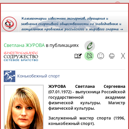
Светлана ЖУРОВА
в публикациях
8 августа 2026 года,
08:51
СПОРТСМЕНЫ, ТРЕНЕРЫ И СПЕЦИАЛИСТЫ
ЖУРОВА Светлана Сергеевна
1
персона
Расширенный поиск
Найдено:
(07.01.1972) - выпускница Российской
государственной академии
Конькобежный спорт
физической культуры. Магистр
физической культуры.
Заслуженный мастер спорта (1996,
конькобежный спорт).
Светлана