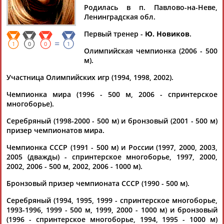
ЖУРОВА
Родилась в п. Павлово-на-Неве,
Ленинградская обл.
Первый тренер -
Ю. Новиков
.
Ваш запрос: "Светлана Журова"
=
1
0
0
1
Документы 1-10 из 174 найденных уникальных документов
Олимпийская чемпионка (2006 - 500
м).
1
2
3
4
...
16
17
18
Участница Олимпийских игр (1994, 1998, 2002).
Чемпионка мира (1996 - 500 м, 2006 - спринтерское
Евгений плющенко о деградации фигурного катания в
многоборье).
России
...это деградация наших спортсменов". Депутат Госдумы
Серебряный (1998-2000 - 500 м) и бронзовый (2001 - 500 м)
Светлана
Журова
считает, что Плющенко "неудачно...
призер чемпионатов мира.
(Проект:
Информационное агентство СТАДИОН
)
18.07.2026
Чемпионка СССР (1991 - 500 м) и России (1997, 2000, 2003,
2005 (дважды) - спринтерское многоборье, 1997, 2000,
Светлана Журова: Международным федерациям надо не
2002, 2006 - 500 м, 2002, 2006 - 1000 м).
давать соревнования тем странам, которые не готовы
принять всех спортсменов
Бронзовый призер чемпионата СССР (1990 - 500 м).
Олимпийская чемпионка по конькобежному спорту депутат
Госдумы
Светлана
Журова
заявила РИА Новости, что
Серебряный (1994, 1995, 1999 - спринтерское многоборье,
международным федераци... ...решать проблемы с визами и
1993-1996, 1999 - 500 м, 1999, 2000 - 1000 м) и бронзовый
так далее", - сказала
Журова
. Исполком Международной
(1996 - спринтерское многоборье, 1994, 1995 - 1000 м)