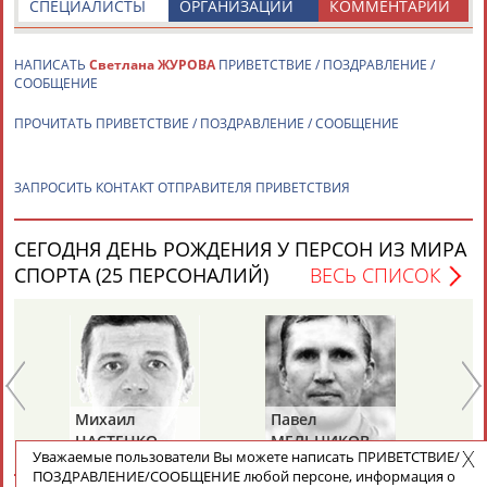
СПЕЦИАЛИСТЫ
ОРГАНИЗАЦИИ
КОММЕНТАРИИ
НАПИСАТЬ
Светлана ЖУРОВА
ПРИВЕТСТВИЕ / ПОЗДРАВЛЕНИЕ /
СООБЩЕНИЕ
ПРОЧИТАТЬ ПРИВЕТСТВИЕ / ПОЗДРАВЛЕНИЕ / СООБЩЕНИЕ
ТАБЛО АКТИВНОСТИ
ЗАПРОСИТЬ КОНТАКТ ОТПРАВИТЕЛЯ ПРИВЕТСТВИЯ
ЦЕЛИ ПРОЕКТА
КОНТАКТЫ
НАШИ КНОПКИ
РЕКЛАМА
СЕГОДНЯ ДЕНЬ РОЖДЕНИЯ У ПЕРСОН ИЗ МИРА
СПОРТА (25 ПЕРСОНАЛИЙ)
ВЕСЬ СПИСОК
Вопросы сотрудничества и совместной деятельности
inform@infosport.ru
Адресов в новостной рассылке: 996
Подпишись
Михаил
Павел
Ал
©
Стадион, 1998-2026
НАСТЕНКО
МЕЛЬНИКОВ
РА
Уважаемые пользователи Вы можете написать ПРИВЕТСТВИЕ/
Разработка и поддержка ООО НАИТ «Стадион»
ПОЗДРАВЛЕНИЕ/СООБЩЕНИЕ любой персоне, информация о