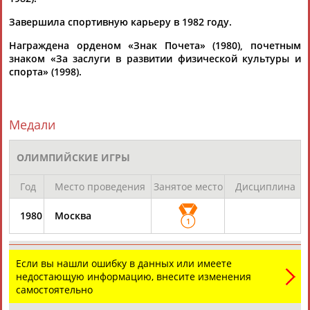
Завершила спортивную карьеру в 1982 году.
Награждена орденом «Знак Почета» (1980), почетным
знаком «За заслуги в развитии физической культуры и
спорта» (1998).
Каримжан
Аделя
Андрей
Герман
АБДРАХМАНОВ
АБДРАХМАНОВА
АБДУВАЛИЕВ
АБДУЛАЕВ
Медали
ОЛИМПИЙСКИЕ ИГРЫ
Рамазан
Тагир
Камиль
Загалав
Год
Место проведения
Занятое место
Дисциплина
АБДУЛАЕВ
АБДУЛАЕВ
АБДУЛАЗИЗОВ
АБДУЛБЕКОВ
1980
Москва
1
Камалудин
Абдула
Магомед
Назир
Если вы нашли ошибку в данных или имеете
АБДУЛДАУДОВ
АБДУЛЖАЛИЛОВ
АБДУЛКАГИРОВ
АБДУЛЛАЕВ
недостающую информацию, внесите изменения
самостоятельно