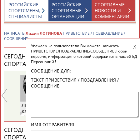
ЕЩЁ ПЕРСОНЫ
РОССИЙСКИЕ
РОССИЙСКИЕ
СПОРТИВНЫЕ
СПОРТСМЕНЫ,
СПОРТИВНЫЕ
НОВОСТИ И
СПЕЦИАЛИСТЫ
ОРГАНИЗАЦИИ
КОММЕНТАРИИ
24 персон из 13181
НАПИСАТЬ
Лидия ЛОГИНОВА
ПРИВЕТСТВИЕ / ПОЗДРАВЛЕНИЕ /
СООБЩЕНИЕ
Уважаемые пользователи Вы можете написать
ТАБЛО АКТИВНОСТИ
ПРИВЕТСТВИЕ/ПОЗДРАВЛЕНИЕ/СООБЩЕНИЕ любой
СЕГОДНЯ ДЕНЬ РОЖДЕНИЯ У ПЕРСОН ИЗ МИРА
персоне, информация о которой содержится в нашей БД
Персоналий !
СПОРТА (33 ПЕРСОНАЛИЙ)
ВЕСЬ СПИСОК
ЦЕЛИ ПРОЕКТА
КОНТАКТЫ
НАШИ КНОПКИ
РЕКЛАМА
СООБЩЕНИЕ ДЛЯ:
ТЕКСТ ПРИВЕТСТВИЯ / ПОЗДРАВЛЕНИЯ /
СООБЩЕНИЕ
Вопросы сотрудничества и совместной деятельности
inform@infosport.ru
Лариса
Петр
Ел
КАРЛОВА
ТИМЧЕНКО
Д
Адресов в новостной рассылке: 996
Подпишись
ИМЯ ОТПРАВИТЕЛЯ
СЕГОДНЯ ДЕНЬ ПАМЯТИ У ПЕРСОН ИЗ МИРА
©
Стадион, 1998-2026
СПОРТА (6 ПЕРСОНАЛИЙ)
ВЕСЬ СПИСОК