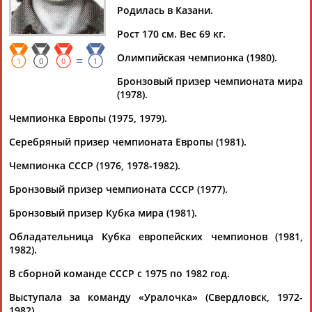
Родилась в Казани.
Рост 170 см. Вес 69 кг.
Олимпийская чемпионка (1980).
=
Дмитрий
Тамилла
Рамазан
Ростом
1
0
0
1
АБАРЕНОВ
АБАСОВА
АБАЧАРАЕВ
АБАШИДЗЕ
Бронзовый призер чемпионата мира
(1978).
Чемпионка Европы (1975, 1979).
Серебряный призер чемпионата Европы (1981).
Флюра
Татьяна
Акжана
Артур
АББАТЕ-
АББЯСОВА
АБДИКАРИМОВА
АБДРАХМАНОВ
Чемпионка СССР (1976, 1978-1982).
БУЛАТОВА
Бронзовый призер чемпионата СССР (1977).
Бронзовый призер Кубка мира (1981).
Обладательница Кубка европейских чемпионов (1981,
1982).
В сборной команде СССР с 1975 по 1982 год.
Выступала за команду «Уралочка» (Свердловск, 1972-
1982).