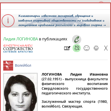
Лидия ЛОГИНОВА
в публикациях
7 августа 2026 года,
18:50
СПОРТСМЕНЫ, ТРЕНЕРЫ И СПЕЦИАЛИСТЫ
13181
персон
Расширенный поиск
Найдено:
ЛОГИНОВА Лидия Ивановна
(27.02.1951) - выпускница факультета
физического воспитания
Волейбол
Свердловского государственного
педагогического института.
Заслуженный мастер спорта (1980,
Аслаудин
Елена
Мария
Юлия
волейбол). Связующая.
АБАЕВ
АБАИМОВА
АБАКУМОВА
АБАЛАКИНА