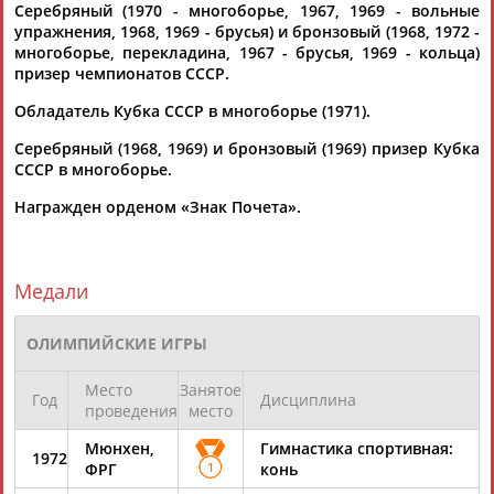
Серебряный (1970 - многоборье, 1967, 1969 - вольные
упражнения, 1968, 1969 - брусья) и бронзовый (1968, 1972 -
многоборье, перекладина, 1967 - брусья, 1969 - кольца)
призер чемпионатов СССР.
Обладатель Кубка СССР в многоборье (1971).
Серебряный (1968, 1969) и бронзовый (1969) призер Кубка
Каримжан
Аделя
Андрей
Герман
СССР в многоборье.
АБДРАХМАНОВ
АБДРАХМАНОВА
АБДУВАЛИЕВ
АБДУЛАЕВ
Награжден орденом «Знак Почета».
Рамазан
Тагир
Камиль
Загалав
Медали
АБДУЛАЕВ
АБДУЛАЕВ
АБДУЛАЗИЗОВ
АБДУЛБЕКОВ
ОЛИМПИЙСКИЕ ИГРЫ
Место
Занятое
Год
Дисциплина
проведения
место
Камалудин
Абдула
Магомед
Назир
АБДУЛДАУДОВ
АБДУЛЖАЛИЛОВ
АБДУЛКАГИРОВ
АБДУЛЛАЕВ
Мюнхен,
Гимнастика спортивная:
1972
ФРГ
1
конь