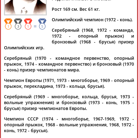
Рост 169 см. Вес 61 кг.
Олимпийский чемпион (1972 - конь).
=
1
3
1
5
Дмитрий
Тамилла
Рамазан
Ростом
Серебряный (1968, 1972 - команда,
АБАРЕНОВ
АБАСОВА
АБАЧАРАЕВ
АБАШИДЗЕ
1972 - опорный прыжок) и
бронзовый (1968 - брусья) призер
Олимпийских игр.
Серебряный (1970 - командное первенство, опорный
Флюра
Татьяна
Акжана
Артур
прыжок, 1974 - командное первенство) и бронзовый (1970
АББАТЕ-
АББЯСОВА
АБДИКАРИМОВА
АБДРАХМАНОВ
- конь) призер чемпионатов мира.
БУЛАТОВА
Чемпион Европы (1971, 1973 - многоборье, 1969 - опорный
прыжок, перекладина, 1973 - кольца, брусья).
Серебряный (1969 - многоборье, кольца, брусья, 1973 -
вольные упражнения) и бронзовый (1973 - конь, 1975 -
брусья) призер чемпионатов Европы.
Чемпион СССР (1974 - многоборье, 1967-1969, 1972 -
опорный прыжок, 1968 - вольные упражнения, 1968, 1972 -
конь, 1972 - брусья).