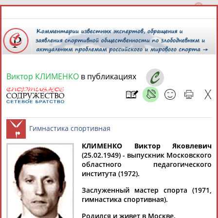
Виктор КЛИМЕНКО
в публикациях
7 августа 2026 года,
17:14
СПОРТСМЕНЫ, ТРЕНЕРЫ И СПЕЦИАЛИСТЫ
13181
персон
Расширенный поиск
Найдено:
КЛИМЕНКО Виктор Яковлевич
(25.02.1949) - выпускник Московского
областного педагогического
Гимнастика спортивная
института (1972).
Заслуженный мастер спорта (1971,
гимнастика спортивная).
Аслаудин
Елена
Мария
Юлия
АБАЕВ
АБАИМОВА
АБАКУМОВА
АБАЛАКИНА
Родился и живет в Москве.