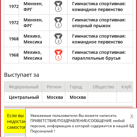
ЕЩЁ ПЕРСОНЫ
Мюнхен,
Гимнастика спортивная:
1972
ФРГ
2
командное первенство
Мюнхен,
Гимнастика спортивная:
24 персон из 13181
1972
ФРГ
2
опорный прыжок
Мехико,
Гимнастика спортивная:
1968
Мексика
2
командное первенство
ТАБЛО АКТИВНОСТИ
Мехико,
Гимнастика спортивная:
1968
Мексика
3
параллельные брусья
ЦЕЛИ ПРОЕКТА
КОНТАКТЫ
НАШИ КНОПКИ
РЕКЛАМА
Выступает за
Федеральный
Регион
Город
Общество
Клуб
Центральный
Москва
Москва
Вопросы сотрудничества и совместной деятельности
inform@infosport.ru
Адресов в новостной рассылке: 996
Если вы нашли ошибку в данных или имеете
Уважаемые пользователи Вы можете написать
ПРИВЕТСТВИЕ/ПОЗДРАВЛЕНИЕ/СООБЩЕНИЕ любой
Подпишись
недостающую информацию, внесите изменения
персоне, информация о которой содержится в нашей БД
самостоятельно
Персоналий !
©
Стадион, 1998-2026