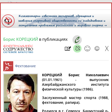
7 августа 2026 года,
07:23
СПОРТСМЕНЫ, ТРЕНЕРЫ И СПЕЦИАЛИСТЫ
Борис КОРЕЦКИЙ
в публикациях
13181
персон
Расширенный поиск
Найдено:
КОРЕЦКИЙ Борис Николаевич
(01.01.1961) - выпускник
Аслаудин
Елена
Мария
Юлия
Азербайджанского института
Фехтование
АБАЕВ
АБАИМОВА
АБАКУМОВА
АБАЛАКИНА
физической культуры (1986).
Заслуженный мастер спорта (1988,
фехтование, рапира).
Родился в г. Северск, Бахмутский р-