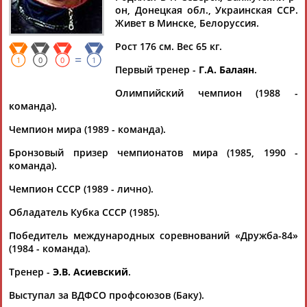
Дмитрий
Тамилла
Рамазан
Ростом
он, Донецкая обл., Украинская ССР.
АБАРЕНОВ
АБАСОВА
АБАЧАРАЕВ
АБАШИДЗЕ
Живет в Минске, Белоруссия.
Рост 176 см. Вес 65 кг.
=
1
0
0
1
Первый тренер -
Г.А. Балаян
.
Флюра
Татьяна
Акжана
Артур
Олимпийский чемпион (1988 -
АББАТЕ-
АББЯСОВА
АБДИКАРИМОВА
АБДРАХМАНОВ
команда).
БУЛАТОВА
Чемпион мира (1989 - команда).
Бронзовый призер чемпионатов мира (1985, 1990 -
команда).
Чемпион СССР (1989 - лично).
Обладатель Кубка СССР (1985).
Победитель международных соревнований «Дружба-84»
(1984 - команда).
Тренер -
Э.В. Асиевский
.
Выступал за ВДФСО профсоюзов (Баку).