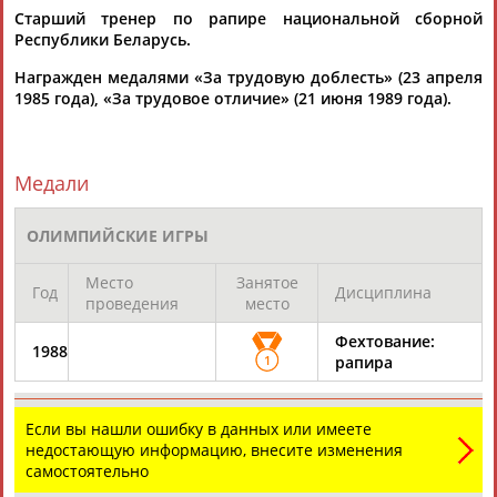
Старший тренер по рапире национальной сборной
Республики Беларусь.
Каримжан
Аделя
Андрей
Герман
Награжден медалями «За трудовую доблесть» (23 апреля
АБДРАХМАНОВ
АБДРАХМАНОВА
АБДУВАЛИЕВ
АБДУЛАЕВ
1985 года), «За трудовое отличие» (21 июня 1989 года).
Медали
Рамазан
Тагир
Камиль
Загалав
АБДУЛАЕВ
АБДУЛАЕВ
АБДУЛАЗИЗОВ
АБДУЛБЕКОВ
ОЛИМПИЙСКИЕ ИГРЫ
Место
Занятое
Год
Дисциплина
проведения
место
Камалудин
Абдула
Магомед
Назир
Фехтование:
АБДУЛДАУДОВ
АБДУЛЖАЛИЛОВ
АБДУЛКАГИРОВ
АБДУЛЛАЕВ
1988
1
рапира
ЕЩЁ ПЕРСОНЫ
Если вы нашли ошибку в данных или имеете
недостающую информацию, внесите изменения
самостоятельно
24 персон из 13181