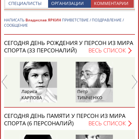
СПЕЦИАЛИСТЫ
ОРГАНИЗАЦИИ
КОММЕНТАРИИ
ТАБЛО АКТИВНОСТИ
НАПИСАТЬ
Владислав ЯРКИН
ПРИВЕТСТВИЕ / ПОЗДРАВЛЕНИЕ /
СООБЩЕНИЕ
ЦЕЛИ ПРОЕКТА
КОНТАКТЫ
НАШИ КНОПКИ
РЕКЛАМА
СЕГОДНЯ ДЕНЬ РОЖДЕНИЯ У ПЕРСОН ИЗ МИРА
СПОРТА (33 ПЕРСОНАЛИЙ)
ВЕСЬ СПИСОК
Вопросы сотрудничества и совместной деятельности
inform@infosport.ru
Адресов в новостной рассылке: 996
Лариса
Петр
Ел
Подпишись
КАРЛОВА
ТИМЧЕНКО
Д
©
Стадион, 1998-2026
СЕГОДНЯ ДЕНЬ ПАМЯТИ У ПЕРСОН ИЗ МИРА
Разработка и поддержка ООО НАИТ «Стадион»
СПОРТА (6 ПЕРСОНАЛИЙ)
ВЕСЬ СПИСОК