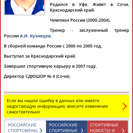
ЯРКИН
Родился в Уфе. Живет в Сочи,
Краснодарский край.
Чемпион России (2000-2004).
Ваш запрос: "Владислав ЯРКИН"
Тренер - заслуженный тренер
Документы 1-2 из 2 найденных уникальных документов
России
А.И. Кузнецов
.
Мужская сборная России выступит на ЧЕ-2005 по тяжелой
В сборной команде России с 2000 по 2005 год.
атлетике в Болгарии экспериментальным составом
... В Софии также выступит штангист из резервного состава
Выступал за Краснодарский край.
Владислав
Яркин
/Сочи, до 105 кг/.
Яркин
на ЧЕ-2003
Завершил спортивную карьеру в 2007 году.
показал...
(Проект:
Информационное агентство СТАДИОН
)
Директор СДЮШОР № 4 (Сочи).
20.04.2005
Женская сборная России отправилась на чемпионат мира
...кг), Юрий Мышковец (Санкт-Петербург - Чебоксары, до 85
кг),
Владислав
Яркин
(Сочи, до 94 кг), Дмитрий Берестов
Если вы нашли ошибку в данных или имеете
(Москва, до...
недостающую информацию, внесите изменения
(Проект:
Информационное агентство СТАДИОН
)
самостоятельно
14.04.2003
РОССИЙСКИЕ
РОССИЙСКИЕ
СПОРТИВНЫЕ
СПОРТСМЕНЫ,
СПОРТИВНЫЕ
НОВОСТИ И