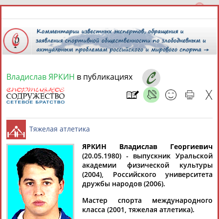
Владислав ЯРКИН
в публикациях
7 августа 2026 года,
13:16
СПОРТСМЕНЫ, ТРЕНЕРЫ И СПЕЦИАЛИСТЫ
ЯРКИН Владислав Георгиевич
1
персона
Расширенный поиск
Найдено:
(20.05.1980) - выпускник Уральской
академии физической культуры
Тяжелая атлетика
(2004), Российского университета
дружбы народов (2006).
Мастер спорта международного
класса (2001, тяжелая атлетика).
Владислав