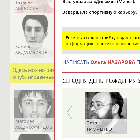
Выступала за «Динамо» (Минск).
Татьяна
Акжана
Артур
АББЯСОВА
АБДИКАРИМОВА
АБДРАХМАНОВ
Завершила спортивную карьеру.
Если вы нашли ошибку в данных
информацию, внесите изменения
Камиль
Загалав
Камалудин
АБДУЛАЗИЗОВ
АБДУЛБЕКОВ
АБДУЛДАУДОВ
НАПИСАТЬ
Ольга НАЗАРОВА
П
Здесь можно разместить информацию о хорошо изв
опубликованных записях. Страна должна знать свои
СЕГОДНЯ ДЕНЬ РОЖДЕНИЯ У
Магомед
Шамиль
Адлан
Лариса
Петр
АБДУЛХАМИДОВ
АБДУРАХМАНОВ
АБДУРАШИДОВ
КАРЛОВА
ТИМЧЕНКО