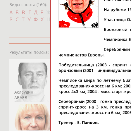
Виды спорта (160):
На рубеже 1
Дат
А
Б
В
Г
Д
Е
Ж
З
И
К
Л
М
Н
О
П
с
Р
С
Т
У
Ф
Х
Ц
Ч
Ш
Щ
Э
Ю
Я
Участница Ол
Бронзовый пр
Чемпионка Ев
Серебряный (
13181
персон
Результаты поиска:
чемпионатов Европы.
Победительница (2003 - спринт н
бронзовый (2001 - индивидуальная
Чемпионка мира по летнему биатло
преследования-кросс на 6 км; 2003
кросс 4х3 км; 2004 - масс-старт-кро
Аслаудин
Елена
Мария
АБАЕВ
АБАИМОВА
АБАКУМОВА
Серебряный (2000 - гонка преследов
спринт-кросс на 3 км, гонка пр
преследования-кросс на 6 км; 200
Тренер -
Е. Панков
.