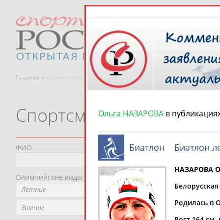
Главная »
Спортсмены, тренеры и специалисты
Спортсмены, тренеры и
Ольга НАЗАРОВА
в публикация
Биатлон
Биатлон л
ФИО
Пред
Не
НАЗАРОВА О
Олимпийские виды спорта
Мес
Белорусская
Летние
Не
Родилась в О
Рег
Зимние
Не
Рост 164 см. 