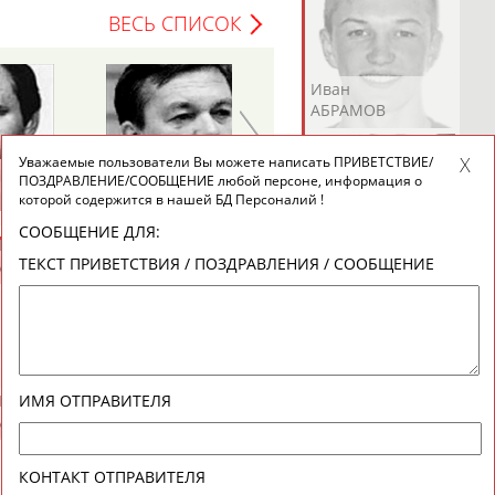
ВЕСЬ СПИСОК
Андрей
Валерий
Иван
АБРАМОВ
АБРАМОВ
АБРАМОВ
Уважаемые пользователи Вы можете написать ПРИВЕТСТВИЕ/
Геннадий
ПОЗДРАВЛЕНИЕ/СООБЩЕНИЕ любой персоне, информация о
ТУРЕЦКИЙ
которой содержится в нашей БД Персоналий !
СООБЩЕНИЕ ДЛЯ:
Екатерина
Ирина
Лидия
ТЕКСТ ПРИВЕТСТВИЯ / ПОЗДРАВЛЕНИЯ / СООБЩЕНИЕ
АБРАМОВА
АБРАМОВА
АБРАМОВА
Иракли
Осеп
Рамиль
ИМЯ ОТПРАВИТЕЛЯ
АБРАМЯН
АБРАМЯН
АБРАРОВ
КОНТАКТ ОТПРАВИТЕЛЯ