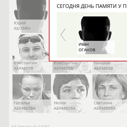
СЕГОДНЯ ДЕНЬ ПАМЯТИ У П
Юрий
Никита
Виктор
АБОВЯН
АБОЗОВИК
АБОИМОВ
Альгирдас
Иван
ЛАУРИТЕНАС
ОГАНОВ
Константин
Константин
Николай
АБРАМОВ
АБРАМОВ
АБРАМОВ
Наталья
Нелли
Светлана
АБРАМОВА
АБРАМОВА
АБРАМОВА
63 персон из 13181