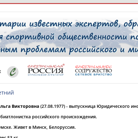
РЕСУРСНАЯ ПЛОЩАДКА
ТАБЛО АК
 специалисты
х
етний
ставляет регион*
 выбран
льга Викторовна
(27.08.1977) - выпускница Юридического ин
* для действующих спортсменов
то рождения
 биатлонистка российского происхождения.
 выбран
мске. Живет в Минск, Белоруссия.
ион проживания
 выбран
вес 53 кг.