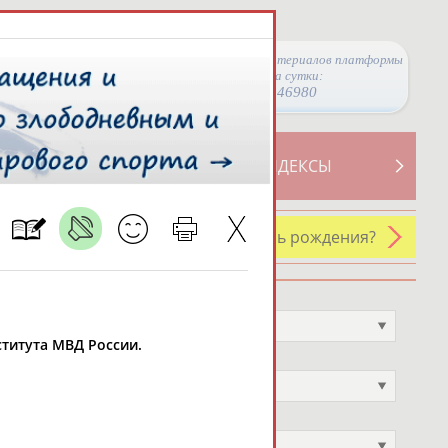
Просмотры материалов платформы
за сутки:
46980
ТИВНОСТИ
СВОДНЫЕ ИНДЕКСЫ
У кого сегодня день рождения?
Профессия
Не выбран
ститута МВД России.
Спортивное звание
Не выбран
Учёное звание
Не выбран