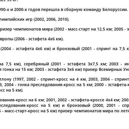
990-х и 2000-х годов перешла в сборную команду Белоруссии.
а рождения
по
чч
мм
год
чч
мм
год
импийских игр (2002, 2006, 2010).
изер чемпионатов мира (2002 - масс-старт на 12,5 км; 2005 - э
ропы (2006 - эстафета 4х6 км).
2004 - эстафета 4х6 км) и бронзовый (2001 - спринт на 7,5 к
а 7,5 км), серебряный (2001 - эстафета 3х7,5 км; 2003 - 
 гонка на 15 км; 2003 - эстафета 3х6 км) призер Всемирных У
ну (1997, 2002 - спринт-кросс на 4 км, 2003, 2004 - спринт-
, 2004 - гонка преследования-кросс на 5 км; 2000 - эстафета-к
сс на 5 км).
Юлия
Дмитрий
Тамилла
АБАЛАКИНА
АБАРЕНОВ
АБАСОВА
ания-кросс на 6 км; 2001, 2002 - эстафета-кроссе 4х4 км; 2003
еследования-кросс на 5 км) и бронзовый (2000, 2001 - спр
5 - масс-старт-кросс на 5 км) призер чемпионатов мира по ле