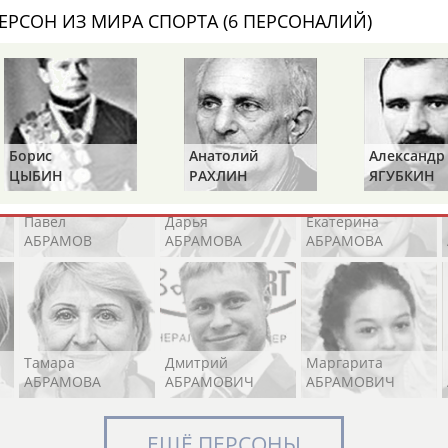
ХАМИТОВА))
ЕРСОН ИЗ МИРА СПОРТА (6 ПЕРСОНАЛИЙ)
Элизабет
Захария
Александр
АБРААМЯН
АБРАМАШВИЛИ
АБРАМОВ
Борис
Анатолий
Александр
ЦЫБИН
РАХЛИН
ЯГУБКИН
Павел
Дарья
Екатерина
АБРАМОВ
АБРАМОВА
АБРАМОВА
Тамара
Дмитрий
Маргарита
АБРАМОВА
АБРАМОВИЧ
АБРАМОВИЧ
ЕЩЁ ПЕРСОНЫ