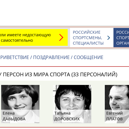
Каримжан
Аделя
Андрей
АБДРАХМАНОВ
АБДРАХМАНОВА
АБДУВАЛИЕВ
РОССИЙСКИЕ
РОСС
 или имеете недостающую
СПОРТСМЕНЫ,
СПОР
 самостоятельно
Абдула
Магомед
Назир
СПЕЦИАЛИСТЫ
ОРГА
АБДУЛЖАЛИЛОВ
АБДУЛКАГИРОВ
АБДУЛЛАЕВ
РИВЕТСТВИЕ / ПОЗДРАВЛЕНИЕ / СООБЩЕНИЕ
естном спортсмене, тренере, специалисте или исправит
х героев! Герои спорта - это одни из главных патриотов
 ПЕРСОН ИЗ МИРА СПОРТА (33 ПЕРСОНАЛИЙ)
Рустам
Магомед
Нурлан
Елена
Татьяна
Евгений
АБДУРАШИДОВ
АБДУСАЛАМОВ
АБДЫКАЛЫКОВ
ДАВЫДОВА
ДОРОВСКИХ
ПЛАТОВ
(САМОЛЕНКО,