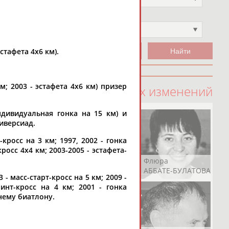
Чемпион
Не выбран
стафета 4х6 км).
м; 2003 - эстафета 4х6 км) призер
100 последних изменений
индивидуальная гонка на 15 км) и
ниверсиад.
кросс на 3 км; 1997, 2002 - гонка
росс 4х4 км; 2003-2005 - эстафета-
Рамазан
Ростом
Флюра
АБАЧАРАЕВ
АБАШИДЗЕ
АББАТЕ-БУЛАТОВА
 - масс-старт-кросс на 5 км; 2009 -
инт-кросс на 4 км; 2001 - гонка
тнему биатлону.