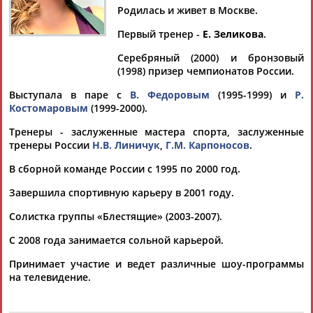
Дмитрий
Тамилла
Рамазан
Ростом
Родилась и живет в Москве.
АБАРЕНОВ
АБАСОВА
АБАЧАРАЕВ
АБАШИДЗЕ
Первый тренер -
Е. Зеликова
.
Серебряный (2000) и бронзовый
(1998) призер чемпионатов России.
Флюра
Татьяна
Акжана
Артур
Выступала в паре с
В. Федоровым
(1995-1999) и
Р.
АББАТЕ-
АББЯСОВА
АБДИКАРИМОВА
АБДРАХМАНОВ
Костомаровым
(1999-2000).
БУЛАТОВА
Тренеры - заслуженные мастера спорта, заслуженные
тренеры России
Н.В. Линичук
,
Г.М. Карпоносов
.
В сборной команде России с 1995 по 2000 год.
Завершила спортивную карьеру в 2001 году.
Солистка группы «Блестящие» (2003-2007).
С 2008 года занимается сольной карьерой.
Принимает участие и ведет различные шоу-программы
на телевидение.