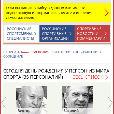
Если вы нашли ошибку в данных или имеете
недостающую информацию, внесите изменения
Каримжан
Аделя
Андрей
Герман
самостоятельно
АБДРАХМАНОВ
АБДРАХМАНОВА
АБДУВАЛИЕВ
АБДУЛАЕВ
РОССИЙСКИЕ
РОССИЙСКИЕ
СПОРТИВНЫЕ
СПОРТСМЕНЫ,
СПОРТИВНЫЕ
НОВОСТИ И
СПЕЦИАЛИСТЫ
ОРГАНИЗАЦИИ
КОММЕНТАРИИ
Рамазан
Тагир
Камиль
Загалав
АБДУЛАЕВ
АБДУЛАЕВ
АБДУЛАЗИЗОВ
АБДУЛБЕКОВ
НАПИСАТЬ
Анна СЕМЕНОВИЧ
ПРИВЕТСТВИЕ / ПОЗДРАВЛЕНИЕ /
СООБЩЕНИЕ
СЕГОДНЯ ДЕНЬ РОЖДЕНИЯ У ПЕРСОН ИЗ МИРА
Камалудин
Абдула
Магомед
Назир
СПОРТА (35 ПЕРСОНАЛИЙ)
ВЕСЬ СПИСОК
АБДУЛДАУДОВ
АБДУЛЖАЛИЛОВ
АБДУЛКАГИРОВ
АБДУЛЛАЕВ
ЕЩЁ ПЕРСОНЫ
24 персон из 13181
Виктор
Василий
Ев