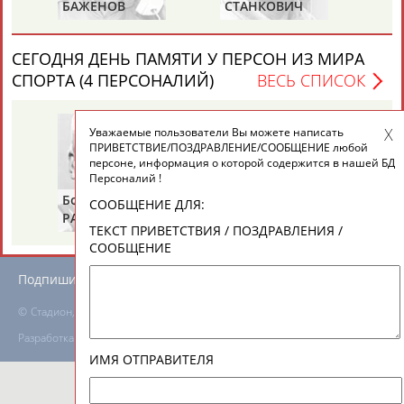
БАЖЕНОВ
СТАНКОВИЧ
З
ТАБЛО АКТИВНОСТИ
СЕГОДНЯ ДЕНЬ ПАМЯТИ У ПЕРСОН ИЗ МИРА
СПОРТА (4 ПЕРСОНАЛИЙ)
ВЕСЬ СПИСОК
ЦЕЛИ ПРОЕКТА
КОНТАКТЫ
НАШИ КНОПКИ
РЕКЛАМА
Уважаемые пользователи Вы можете написать
ПРИВЕТСТВИЕ/ПОЗДРАВЛЕНИЕ/СООБЩЕНИЕ любой
персоне, информация о которой содержится в нашей БД
Персоналий !
Борис
Галина
Ах
СООБЩЕНИЕ ДЛЯ:
РАЗИНСКИЙ
ЗИНЧЕНКО
АН
Вопросы сотрудничества и совместной деятельности
inform@infosport.ru
ТЕКСТ ПРИВЕТСТВИЯ / ПОЗДРАВЛЕНИЯ /
СООБЩЕНИЕ
Адресов в новостной рассылке: 996
Подпишись
©
Стадион, 1998-2026
Разработка и поддержка ООО НАИТ «Стадион»
ИМЯ ОТПРАВИТЕЛЯ