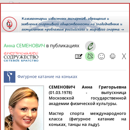
6 августа 2026 года,
18:17
СПОРТСМЕНЫ, ТРЕНЕРЫ И СПЕЦИАЛИСТЫ
Анна СЕМЕНОВИЧ
в публикациях
13181
персон
Расширенный поиск
Найдено:
СЕМЕНОВИЧ Анна Григорьевна
(01.03.1978) - выпускница
Аслаудин
Елена
Мария
Юлия
Московской государственной
Фигурное катание на коньках
АБАЕВ
АБАИМОВА
АБАКУМОВА
АБАЛАКИНА
академии физической культуры.
Мастер спорта международного
класса (фигурное катание на
коньках, танцы на льду).