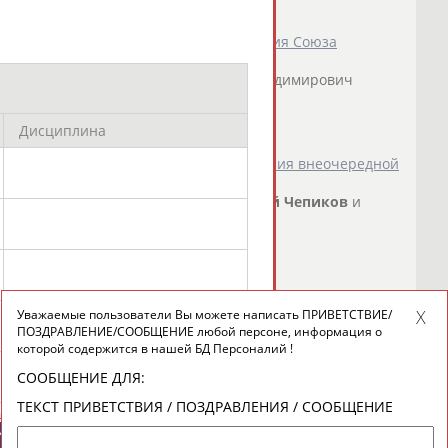
идатов в президенты и члены Правления Союза
асть) - исключен -
Чепиков
Сергей
Владимирович
Алексей...
о СТАДИОН
)
Дисциплина
в России определило порядок проведения внеочередной
ии
ладимир Драчев, вице-президенты
Сергей
Чепиков
и
 в заседании...
о СТАДИОН
)
Уважаемые пользователи Вы можете написать ПРИВЕТСТВИЕ/
ПОЗДРАВЛЕНИЕ/СООБЩЕНИЕ любой персоне, информация о
которой содержится в нашей БД Персоналий !
СООБЩЕНИЕ ДЛЯ:
ТЕКСТ ПРИВЕТСТВИЯ / ПОЗДРАВЛЕНИЯ / СООБЩЕНИЕ
ИЙСКИЕ
СПОРТИВНЫЕ
новостной рассылке: 996