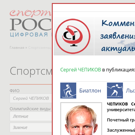
Главная »
Спортсмены, тренеры и специалисты
Спортсмены, тренеры и
Сергей ЧЕПИКОВ
в публикация
Биатлон
Лы
ФИО
Пред
Не
ЧЕПИКОВ С
Олимпийские виды спорта
Мес
университет
Летние
Не
Почетный гр
Рег
Зимние
Заслуженный 
Не