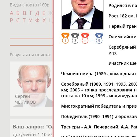
Виды спорта (160):
Родился в по
Дат
А
Б
В
Г
Д
Е
Ж
З
И
К
Л
М
Н
О
П
Рост 182 см. 
с
Р
С
Т
У
Ф
Х
Ц
Ч
Ш
Щ
Э
Ю
Я
Первый трен
Олимпийский 
=
1
3
1
5
Серебряный (
1
персона
игр.
Результаты поиска:
Участник шес
Чемпион мира (1989 - командная го
Серебряный (1989, 1991, 1993, 200
км; 2005 - гонка преследования н
гонка на 10 км; 1993 - индивидуа
Сергей
ЧЕПИКОВ
Многократный победитель и приз
Победитель (1990, 1991) и бронзо
Ваш запрос: "Сергей ЧЕПИКОВ"
Тренеры -
А.А. Печерский
,
А.А. Р
Документы 1-10 из 59 найденных уникальных документов