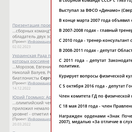
В сборной команде СССР с 1985 го
Выступал за ВФСО «Динамо» (Свер
В конце марта 2007 года объявил
Презентация проекта СБР в области импортозамещения 
В 2007-2008 годах - главный тре
...сборных команд", - прокомментировал журналистам но
обладатель двух золотых олимпийских медалей. ...
С 2010 года - тренер-консультант
(Проект:
Информационное агентство СТАДИОН
)
02.02.2023
В 2008-2011 годах - депутат Обл
Украинская Рада призвала ввести санкции против 56 спо
С 2011 года - депутат Законода
которых россияне
политике.
...Морозов, Евгений Плющенко, шахматисты Анатолий Ка
Николай Валуев, Роман Власов, Муса... ...Александр Повет
Курирует вопросы физической кул
биатлонисты
Сергей
Чепиков
, Антон Шипулин. В списке 
(Проект:
Информационное агентство СТАДИОН
)
C 5 октября 2016 года - депутат Г
14.12.2022
Член комитета ГД по физической 
Юрий Громыко: Артемовский становится биатлонным це
...олимпийский чемпион и двукратный чемпион мира по
C 18 мая 2018 года - член Правле
приложил немало сил для реконструкции... ...соревнова
уровне! - отметил
Сергей
Чепиков
. Администрация Артем
Награжден орденами «Знак Почета
(Проект:
Информационное агентство СТАДИОН
)
2007), медалью «За отличие в слу
20.03.2022