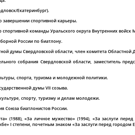
да.
дловск/Екатеринбург).
1
2
3
4
5
6
 о завершении спортивной карьеры.
лыж и лыжного инвентаря
Елена Вяльбе решила пойти на
нер спортивной команды Уральского округа Внутренних войск 
винку
Сергей
Чепиков
,
...Владислав Третьяк и Вячесла
Драчев и Антон Шипулин (все —
 сборной России по биатлону.
(Проект:
Информационное агентств
29.04.2021
астной думы Свердловской области, член комитета Областной
ртсменов, большинство из
Николай Карполь и Сергей Чеп
тельного собрания Свердловской области, заместитель пред
года
рпов,
Сергей
Карякин, борцы
...Николай Карполь и двукрат
кин, пловец Евгений Рылов,
стали послами чемпионата мира
ьтуры, спорта, туризма и молодежной политики.
среди россиян оказался и...
Государственной думы
Сергей
(Проект:
Информационное агентств
осударственной думы VII созыва.
30.03.2021
культуре, спорту, туризму и делам молодежи.
нтром
Промазал – отжался: в Екатер
 биатлону
Сергей
Чепиков
биатлону
ния Союза биатлонистов России.
ний. Все прошло на высшем
...звезды. Двукратный олимпи
овского благодарит за...
отметил слаженность и удобство
» (1988), «За личное мужество» (1994), «За заслуги перед
олимпийские чемпионы Кашка
жбе» I степени, почетным знаком «За заслуги перед городом 
все...
(Проект:
Информационное агентств