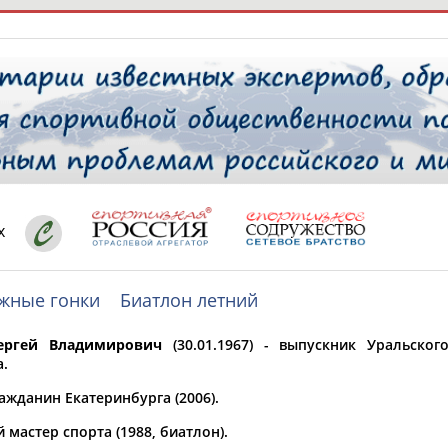
РЕСУРСНАЯ ПЛОЩАДКА
ТАБЛО АК
 специалисты
х
жные гонки
Биатлон летний
ставляет регион*
 выбран
ергей Владимирович
(30.01.1967) - выпускник Уральског
* для действующих спортсменов
то рождения
а.
 выбран
ажданин Екатеринбурга (2006).
ион проживания
мастер спорта (1988, биатлон).
 выбран