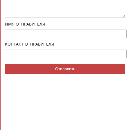
ТИВНЫЕ
НОВОСТИ И
НИЗАЦИИ
КОММЕНТАРИИ
сь
ИМЯ ОТПРАВИТЕЛЯ
ВЕСЬ СПИСОК
КОНТАКТ ОТПРАВИТЕЛЯ
Отправить
Евгений
Николай
Ч
ЗИМИН
АВИЛОВ
ВЕСЬ СПИСОК