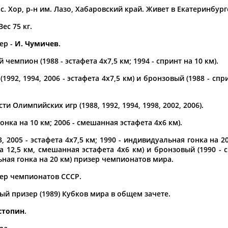
с. Хор, р-н им. Лазо, Хабаровский край. Живет в Екатеринбург
а рождения
Вес 75 кг.
по
чч
мм
год
чч
мм
год
ер -
И. Чумичев
.
чемпион (1988 - эстафета 4x7,5 км; 1994 - спринт на 10 км).
1992, 1994, 2006 - эстафета 4x7,5 км) и бронзовый (1988 - с
ти Олимпийских игр (1988, 1992, 1994, 1998, 2002, 2006).
нка на 10 км; 2006 - смешанная эстафета 4х6 км).
3, 2005 - эстафета 4x7,5 км; 1990 - индивидуальная гонка на 2
а 12,5 км, смешанная эстафета 4х6 км) и бронзовый (1990 - 
льная гонка на 20 км) призер чемпионатов мира.
ер чемпионатов СССР.
вый призер (1989) Кубков мира в общем зачете.
астопин
.