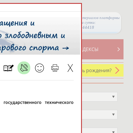
Просмотры материалов платформы
за сутки:
44418
ТИВНОСТИ
СВОДНЫЕ ИНДЕКСЫ
У кого сегодня день рождения?
Профессия
Не выбран
о государственного технического
Спортивное звание
Не выбран
Учёное звание
Не выбран