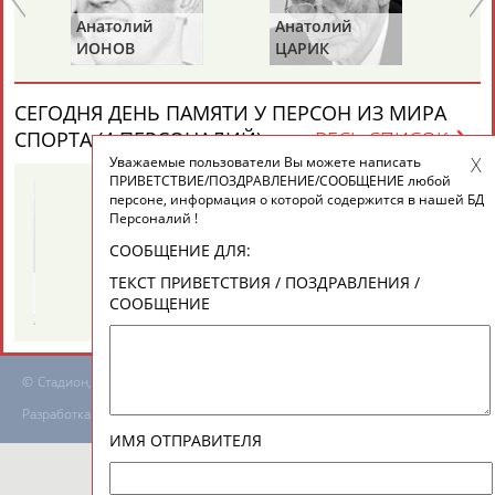
Анатолий
Анатолий
Ви
ИОНОВ
ЦАРИК
Б
ТАБЛО АКТИВНОСТИ
СЕГОДНЯ ДЕНЬ ПАМЯТИ У ПЕРСОН ИЗ МИРА
СПОРТА (4 ПЕРСОНАЛИЙ)
ВЕСЬ СПИСОК
ЦЕЛИ ПРОЕКТА
КОНТАКТЫ
НАШИ КНОПКИ
РЕКЛАМА
Уважаемые пользователи Вы можете написать
ПРИВЕТСТВИЕ/ПОЗДРАВЛЕНИЕ/СООБЩЕНИЕ любой
персоне, информация о которой содержится в нашей БД
Персоналий !
СООБЩЕНИЕ ДЛЯ:
Вопросы сотрудничества и совместной деятельности
inform@infosport.ru
ТЕКСТ ПРИВЕТСТВИЯ / ПОЗДРАВЛЕНИЯ /
Галина
Ахмед
СООБЩЕНИЕ
Адресов в новостной рассылке: 996
Й
ЗИНЧЕНКО
АНАРБАЕВ
Подпишись
©
Стадион, 1998-2026
Разработка и поддержка ООО НАИТ «Стадион»
ИМЯ ОТПРАВИТЕЛЯ