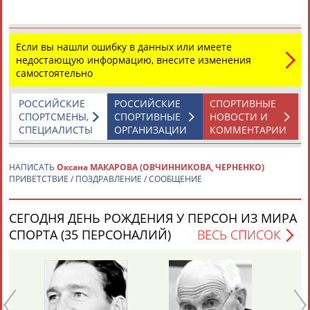
Каримжан
Аделя
Андрей
Герман
Если вы нашли ошибку в данных или имеете
АБДРАХМАНОВ
АБДРАХМАНОВА
АБДУВАЛИЕВ
АБДУЛАЕВ
недостающую информацию, внесите изменения
самостоятельно
РОССИЙСКИЕ
РОССИЙСКИЕ
СПОРТИВНЫЕ
СПОРТСМЕНЫ,
СПОРТИВНЫЕ
НОВОСТИ И
Рамазан
Тагир
Камиль
Загалав
СПЕЦИАЛИСТЫ
ОРГАНИЗАЦИИ
КОММЕНТАРИИ
АБДУЛАЕВ
АБДУЛАЕВ
АБДУЛАЗИЗОВ
АБДУЛБЕКОВ
НАПИСАТЬ
Оксана МАКАРОВА (ОВЧИННИКОВА, ЧЕРНЕНКО)
ПРИВЕТСТВИЕ / ПОЗДРАВЛЕНИЕ / СООБЩЕНИЕ
Камалудин
Абдула
Магомед
Назир
АБДУЛДАУДОВ
АБДУЛЖАЛИЛОВ
АБДУЛКАГИРОВ
АБДУЛЛАЕВ
СЕГОДНЯ ДЕНЬ РОЖДЕНИЯ У ПЕРСОН ИЗ МИРА
СПОРТА (35 ПЕРСОНАЛИЙ)
ВЕСЬ СПИСОК
ЕЩЁ ПЕРСОНЫ
24 персон из 13181