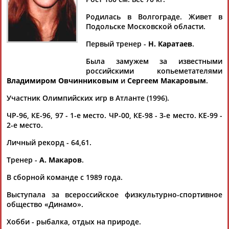
Дмитрий
Тамилла
Рамазан
Ростом
АБАРЕНОВ
АБАСОВА
АБАЧАРАЕВ
АБАШИДЗЕ
Родилась в Волгограде. Живет в
Подольске Московской области.
Первый тренер -
Н. Каратаев
.
Флюра
Татьяна
Акжана
Артур
Была замужем за известными
АББАТЕ-
АББЯСОВА
АБДИКАРИМОВА
АБДРАХМАНОВ
российскими копьеметателями
БУЛАТОВА
Владимиром Овчинниковым
и
Сергеем Макаровым
.
Участник Олимпийских игр в Атланте (1996).
ЧР-96, КЕ-96, 97 - 1-е место. ЧР-00, КЕ-98 - 3-е место. КЕ-99 -
2-е место.
Личный рекорд - 64,61.
Тренер -
А. Макаров
.
В сборной команде с 1989 года.
Выступала за всероссийское физкультурно-спортивное
общество «Динамо».
Хобби - рыбалка, отдых на природе.