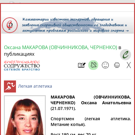
6 августа 2026 года,
23:30
СПОРТСМЕНЫ, ТРЕНЕРЫ И СПЕЦИАЛИСТЫ
Оксана МАКАРОВА (ОВЧИННИКОВА, ЧЕРНЕНКО)
в
публикациях
13181
персон
Расширенный поиск
Найдено:
МАКАРОВА (ОВЧИННИКОВА,
Аслаудин
Елена
Мария
Юлия
ЧЕРНЕНКО) Оксана Анатольевна
АБАЕВ
АБАИМОВА
АБАКУМОВА
АБАЛАКИНА
(21.07.1971).
Легкая атлетика
Спортсмен (легкая атлетика.
Метание копья).
Рост 180 см. вес 70 кг.