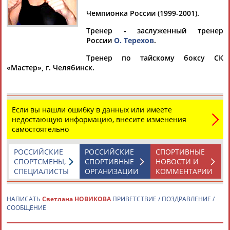
Чемпионка России (1999-2001).
Тренер - заслуженный тренер
России
О. Терехов
.
Дмитрий
Тамилла
Рамазан
Ростом
АБАРЕНОВ
АБАСОВА
АБАЧАРАЕВ
АБАШИДЗЕ
Тренер по тайскому боксу СК
«Мастер», г. Челябинск.
Флюра
Татьяна
Акжана
Артур
Если вы нашли ошибку в данных или имеете
АББАТЕ-
АББЯСОВА
АБДИКАРИМОВА
АБДРАХМАНОВ
недостающую информацию, внесите изменения
БУЛАТОВА
самостоятельно
РОССИЙСКИЕ
РОССИЙСКИЕ
СПОРТИВНЫЕ
СПОРТСМЕНЫ,
СПОРТИВНЫЕ
НОВОСТИ И
СПЕЦИАЛИСТЫ
ОРГАНИЗАЦИИ
КОММЕНТАРИИ
НАПИСАТЬ
Светлана НОВИКОВА
ПРИВЕТСТВИЕ / ПОЗДРАВЛЕНИЕ /
СООБЩЕНИЕ