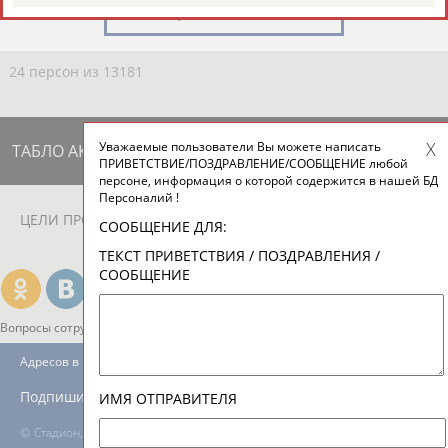
ЕЩЁ ПЕРСОНЫ
24 персон из 13181
Уважаемые пользователи Вы можете написать
ТАБЛО АКТИВНОСТИ
ПРИВЕТСТВИЕ/ПОЗДРАВЛЕНИЕ/СООБЩЕНИЕ любой
персоне, информация о которой содержится в нашей БД
Персоналий !
ЦЕЛИ ПРОЕКТА
КОНТАКТЫ
НАШИ КНОПКИ
РЕКЛАМА
СООБЩЕНИЕ ДЛЯ:
ТЕКСТ ПРИВЕТСТВИЯ / ПОЗДРАВЛЕНИЯ /
СООБЩЕНИЕ
Вопросы сотрудничества и совместной деятельности
inform@infosport.ru
Адресов в новостной рассылке: 996
Подпишись
ИМЯ ОТПРАВИТЕЛЯ
©
Стадион, 1998-2026