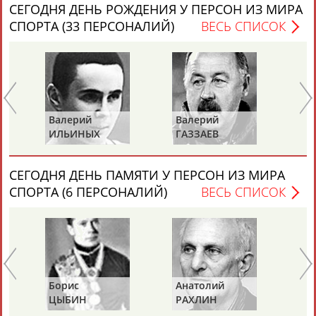
СЕГОДНЯ ДЕНЬ РОЖДЕНИЯ У ПЕРСОН ИЗ МИРА
СПОРТА (33 ПЕРСОНАЛИЙ)
ВЕСЬ СПИСОК
Каримжан
Аделя
Андрей
Герман
АБДРАХМАНОВ
АБДРАХМАНОВА
АБДУВАЛИЕВ
АБДУЛАЕВ
Валерий
Валерий
Вл
ИЛЬИНЫХ
ГАЗЗАЕВ
Р
СЕГОДНЯ ДЕНЬ ПАМЯТИ У ПЕРСОН ИЗ МИРА
Рамазан
Тагир
Камиль
Загалав
СПОРТА (6 ПЕРСОНАЛИЙ)
ВЕСЬ СПИСОК
АБДУЛАЕВ
АБДУЛАЕВ
АБДУЛАЗИЗОВ
АБДУЛБЕКОВ
Камалудин
Абдула
Магомед
Назир
АБДУЛДАУДОВ
АБДУЛЖАЛИЛОВ
АБДУЛКАГИРОВ
АБДУЛЛАЕВ
Борис
Анатолий
Ал
ЦЫБИН
РАХЛИН
ЯГ