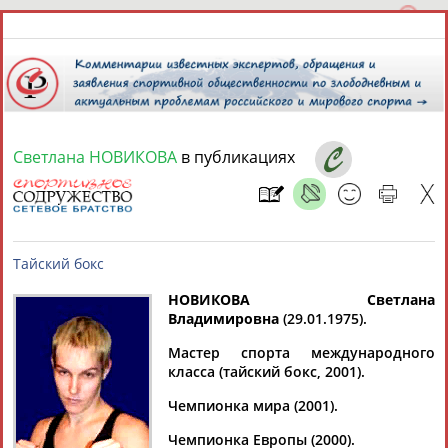
Светлана НОВИКОВА
в публикациях
7 августа 2026 года,
14:20
СПОРТСМЕНЫ, ТРЕНЕРЫ И СПЕЦИАЛИСТЫ
13181
персон
Расширенный поиск
Найдено:
НОВИКОВА Светлана
Владимировна
(29.01.1975).
Тайский бокс
Мастер спорта международного
класса (тайский бокс, 2001).
Чемпионка мира (2001).
Аслаудин
Елена
Мария
Юлия
АБАЕВ
АБАИМОВА
АБАКУМОВА
АБАЛАКИНА
Чемпионка Европы (2000).