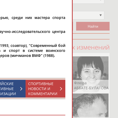
Чемпион
Не выбран
рью, среди них мастера спорта
аучно-исследовательского центра
100 последних изменений
1993, соавтор), “Современный бой
ка и спорт в системе воинского
еров (мичманов ВМФ” (1988).
Рамазан
Ростом
Флюра
ИЙСКИЕ
СПОРТИВНЫЕ
АБАЧАРАЕВ
АБАШИДЗЕ
АББАТЕ-БУЛАТОВА
ТИВНЫЕ
НОВОСТИ И
НИЗАЦИИ
КОММЕНТАРИИ