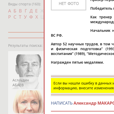
Виды спорта (160):
Победитель п
Дат
А
Б
В
Г
Д
Е
Ж
З
И
К
Л
М
Н
О
П
с
Р
С
Т
У
Ф
Х
Ц
Ч
Ш
Щ
Э
Ю
Я
Как тренер
международ
Начальник н
ВС РФ.
13181
персон
Автор 52 научных трудов, в том 
Результаты поиска:
и физическая подготовка” (199
воспитания” (1989), “Методическ
Награжден пятью медалями.
Аслаудин
Елена
Мария
Если вы нашли ошибку в данных
АБАЕВ
АБАИМОВА
АБАКУМОВА
информацию, внесите изменения
НАПИСАТЬ
Александр МАКАР