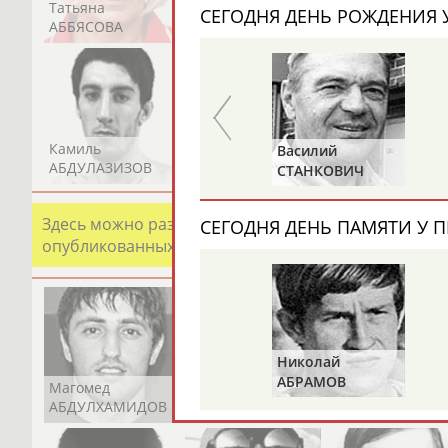
Татьяна
Акжана
Артур
СЕГОДНЯ ДЕНЬ РОЖДЕНИЯ У
АББЯСОВА
АБДИКАРИМОВА
АБДРАХМАНОВ
Камиль
Загалав
Камалудин
Виктор
Василий
АБДУЛАЗИЗОВ
АБДУЛБЕКОВ
АБДУЛДАУДОВ
БАЖЕНОВ
СТАНКОВИЧ
Здесь можно разместить информацию о хорошо изв
СЕГОДНЯ ДЕНЬ ПАМЯТИ У П
опубликованных записях. Страна должна знать свои
Николай
АБРАМОВ
Магомед
Шамиль
Адлан
АБДУЛХАМИДОВ
АБДУРАХМАНОВ
АБДУРАШИДОВ