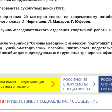
ервенства Сухопутных войск (1981).
а рождения
по
чч
мм
год
чч
мм
год
 подготовил 20 мастеров спорта по современному пятибо
ного класса
И. Чернышев
,
Л. Макаров
,
Г. Юферов
.
аучно-исследовательского отделения спортивной работы Н
числе учебников “Основы методики физической подготовки” (
3), учебно-методических пособий “Физическая подготов
ое пособие для индивидуальных и групповых тренировок офиц
Юлия
Дмитрий
Тамилла
РОССИЙСКИЕ
РОСС
 или имеете недостающую
АБАЛАКИНА
АБАРЕНОВ
АБАСОВА
СПОРТСМЕНЫ,
СПОР
 самостоятельно
СПЕЦИАЛИСТЫ
ОРГА
ОВ
ПРИВЕТСТВИЕ / ПОЗДРАВЛЕНИЕ / СООБЩЕНИЕ