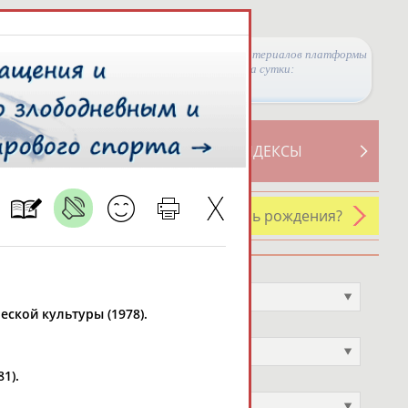
Просмотры материалов платформы
за сутки:
ТИВНОСТИ
СВОДНЫЕ ИНДЕКСЫ
У кого сегодня день рождения?
Профессия
Не выбран
ской культуры (1978).
Спортивное звание
Не выбран
1).
Учёное звание
Не выбран