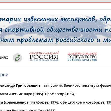
РЕСУРСНАЯ ПЛОЩАДКА
ТАБЛО АК
 специалисты
циях
орье
ставляет регион*
 выбран
ександр Григорьевич
– выпускник Военного института физиче
* для действующих спортсменов
то рождения
агогических наук (1985). Профессор (1994).
 выбран
а (современное пятиборье, 1976; офицерское многоборье, 198
ион проживания
 выбран
енства Вооруженных Сил (1981).