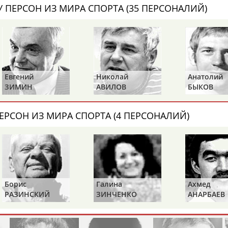
Каримжан
Аделя
Андрей
 ПЕРСОН ИЗ МИРА СПОРТА (35 ПЕРСОНАЛИЙ)
АБДРАХМАНОВ
АБДРАХМАНОВА
АБДУВАЛИЕВ
Абдула
Магомед
Назир
Евгений
Николай
Анатолий
АБДУЛЖАЛИЛОВ
АБДУЛКАГИРОВ
АБДУЛЛАЕВ
ЗИМИН
АВИЛОВ
БЫКОВ
естном спортсмене, тренере, специалисте или исправит
ЕРСОН ИЗ МИРА СПОРТА (4 ПЕРСОНАЛИЙ)
х героев! Герои спорта - это одни из главных патриотов
Борис
Галина
Ахмед
РАЗИНСКИЙ
ЗИНЧЕНКО
АНАРБАЕВ
Рустам
Магомед
Нурлан
АБДУРАШИДОВ
АБДУСАЛАМОВ
АБДЫКАЛЫКОВ