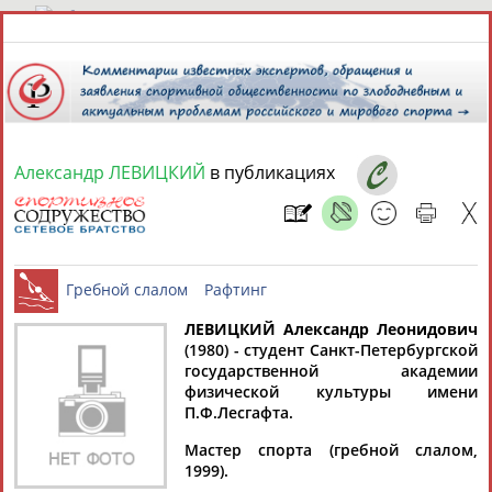
6 августа 2026 года,
20:58
СПОРТСМЕНЫ, ТРЕНЕРЫ И СПЕЦИАЛИСТЫ
Александр ЛЕВИЦКИЙ
в публикациях
13181
персон
Расширенный поиск
Найдено:
ЛЕВИЦКИЙ Александр Леонидович
(1980) - студент Санкт-Петербургской
Аслаудин
Елена
Мария
Юлия
государственной академии
Гребной слалом
Рафтинг
АБАЕВ
АБАИМОВА
АБАКУМОВА
АБАЛАКИНА
физической культуры имени
П.Ф.Лесгафта.
Мастер спорта (гребной слалом,
1999).