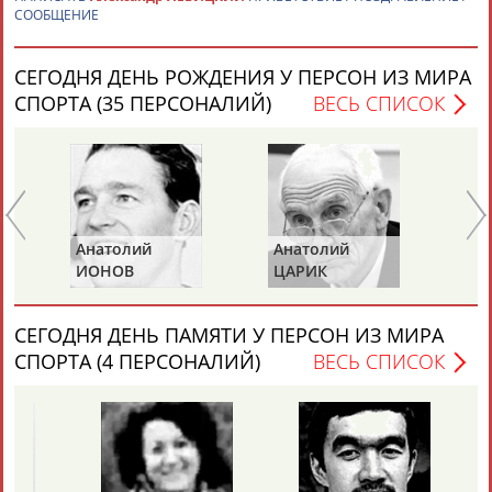
СООБЩЕНИЕ
Каримжан
Аделя
Андрей
Герман
СЕГОДНЯ ДЕНЬ РОЖДЕНИЯ У ПЕРСОН ИЗ МИРА
АБДРАХМАНОВ
АБДРАХМАНОВА
АБДУВАЛИЕВ
АБДУЛАЕВ
СПОРТА (35 ПЕРСОНАЛИЙ)
ВЕСЬ СПИСОК
Рамазан
Тагир
Камиль
Загалав
АБДУЛАЕВ
АБДУЛАЕВ
АБДУЛАЗИЗОВ
АБДУЛБЕКОВ
Анатолий
Анатолий
Ви
ИОНОВ
ЦАРИК
Б
Камалудин
Абдула
Магомед
Назир
СЕГОДНЯ ДЕНЬ ПАМЯТИ У ПЕРСОН ИЗ МИРА
АБДУЛДАУДОВ
АБДУЛЖАЛИЛОВ
АБДУЛКАГИРОВ
АБДУЛЛАЕВ
СПОРТА (4 ПЕРСОНАЛИЙ)
ВЕСЬ СПИСОК
ЕЩЁ ПЕРСОНЫ
24 персон из 13181