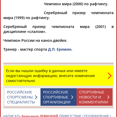
Дмитрий
Тамилла
Рамазан
Ростом
Чемпион мира (2000) по рафтингу.
АБАРЕНОВ
АБАСОВА
АБАЧАРАЕВ
АБАШИДЗЕ
Серебряный призер чемпионата
мира (1999) по рафтингу.
Серебряный призер чемпионата мира (2001) в
Флюра
Татьяна
Акжана
Артур
дисциплине «слалом».
АББАТЕ-
АББЯСОВА
АБДИКАРИМОВА
АБДРАХМАНОВ
Чемпион России на каноэ-двойке.
БУЛАТОВА
Тренер - мастер спорта
Д.П. Еремин
.
Если вы нашли ошибку в данных или имеете
недостающую информацию, внесите изменения
самостоятельно
РОССИЙСКИЕ
РОССИЙСКИЕ
СПОРТИВНЫЕ
СПОРТСМЕНЫ,
СПОРТИВНЫЕ
НОВОСТИ И
СПЕЦИАЛИСТЫ
ОРГАНИЗАЦИИ
КОММЕНТАРИИ
НАПИСАТЬ
Александр ЛЕВИЦКИЙ
ПРИВЕТСТВИЕ / ПОЗДРАВЛЕНИЕ /