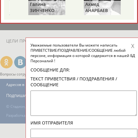
Галина
Ахмед
Й
ЗИНЧЕНКО
АНАРБАЕВ
ТАБЛО АКТИВНОСТИ
ЦЕЛИ ПРОЕКТА
КОНТАКТЫ
НАШИ КНОПКИ
РЕКЛАМА
Уважаемые пользователи Вы можете написать
ПРИВЕТСТВИЕ/ПОЗДРАВЛЕНИЕ/СООБЩЕНИЕ любой
персоне, информация о которой содержится в нашей БД
Персоналий !
СООБЩЕНИЕ ДЛЯ:
Вопросы сотрудничества и совместной деятельности
inform@infosport.ru
ТЕКСТ ПРИВЕТСТВИЯ / ПОЗДРАВЛЕНИЯ /
СООБЩЕНИЕ
Адресов в новостной рассылке: 996
Подпишись
©
Стадион, 1998-2026
Разработка и поддержка ООО НАИТ «Стадион»
ИМЯ ОТПРАВИТЕЛЯ