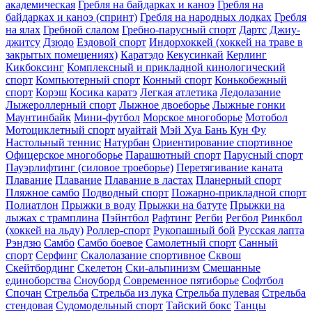
академическая
Гребля на байдарках и каноэ
Гребля на
байдарках и каноэ (спринт)
Гребля на народных лодках
Гребля
на ялах
Гребной слалом
Гребно-парусный спорт
Дартс
Джиу-
джитсу
Дзюдо
Ездовой спорт
Индорхоккей (хоккей на траве в
закрытых помещениях)
Каратэдо
Кекусинкай
Керлинг
Кикбоксинг
Комплексный и прикладной кинологический
спорт
Компьютерный спорт
Конный спорт
Конькобежный
спорт
Корэш
Косика каратэ
Легкая атлетика
Ледолазание
Лыжероллерный спорт
Лыжное двоеборье
Лыжные гонки
Маунтинбайк
Мини-футбол
Морское многоборье
Мотобол
Мотоциклетный спорт
муайтай
Мэй Хуа Бань Кун Фу
Настольный теннис
Натурбан
Ориентирование cпортивное
Офицерское многоборье
Парашютный спорт
Парусный спорт
Пауэрлифтинг (силовое троеборье)
Перетягивание каната
Плавание
Плавание
Плавание в ластах
Планерный спорт
Пляжное самбо
Подводный спорт
Пожарно-прикладной спорт
Полиатлон
Прыжки в воду
Прыжки на батуте
Прыжки на
лыжах с трамплина
Пэйнтбол
Рафтинг
Регби
Регбол
Ринкбол
(хоккей на льду)
Роллер-спорт
Рукопашный бой
Русская лапта
Рэндзю
Самбо
Самбо боевое
Самолетный спорт
Санный
спорт
Серфинг
Скалолазание спортивное
Сквош
Скейтбординг
Скелетон
Ски-альпинизм
Смешанные
единоборства
Сноуборд
Современное пятиборье
Софтбол
Спочан
Стрельба
Стрельба из лука
Стрельба пулевая
Стрельба
стендовая
Судомодельный спорт
Тайский бокс
Танцы