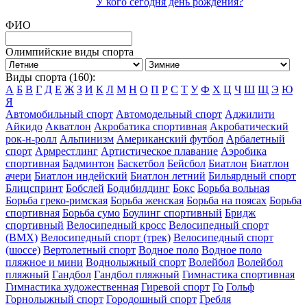
У кого сегодня день рождения?
ФИО
Олимпийские виды спорта
Виды спорта (160):
А
Б
В
Г
Д
Е
Ж
З
И
К
Л
М
Н
О
П
Р
С
Т
У
Ф
Х
Ц
Ч
Ш
Щ
Э
Ю
Я
Автомобильный спорт
Автомодельный спорт
Аджилити
Айкидо
Акватлон
Акробатика спортивная
Акробатический
рок-н-ролл
Альпинизм
Американский футбол
Арбалетный
спорт
Армрестлинг
Артистическое плавание
Аэробика
спортивная
Бадминтон
Баскетбол
Бейсбол
Биатлон
Биатлон
ачери
Биатлон индейский
Биатлон летний
Бильярдный спорт
Блицспринт
Бобслей
Бодибилдинг
Бокс
Борьба вольная
Борьба греко-римская
Борьба женская
Борьба на поясах
Борьба
спортивная
Борьба сумо
Боулинг спортивный
Бридж
спортивный
Велосипедный кросс
Велосипедный спорт
(BMX)
Велосипедный спорт (трек)
Велосипедный спорт
(шоссе)
Вертолетный спорт
Водное поло
Водное поло
пляжное и мини
Воднолыжный спорт
Волейбол
Волейбол
пляжный
Гандбол
Гандбол пляжный
Гимнастика спортивная
Гимнастика художественная
Гиревой спорт
Го
Гольф
Горнолыжный спорт
Городошный спорт
Гребля