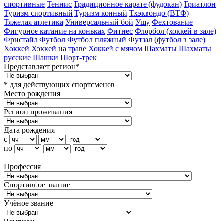
спортивные
Теннис
Традиционное карате (фудокан)
Триатлон
Туризм cпортивный
Туризм конный
Тхэквондо (ВТФ)
Тяжелая атлетика
Универсальный бой
Ушу
Фехтование
Фигурное катание на коньках
Фитнес
Флорбол (хоккей в зале)
Фристайл
Футбол
Футбол пляжный
Футзал (футбол в зале)
Хоккей
Хоккей на траве
Хоккей с мячом
Шахматы
Шахматы
русские
Шашки
Шорт-трек
Представляет регион*
* для действующих спортсменов
Место рождения
Регион проживания
Дата рождения
с
по
Профессия
Спортивное звание
Учёное звание