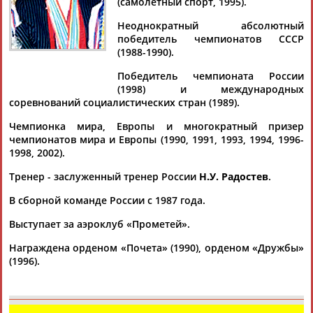
Дмитрий
Тамилла
Рамазан
Ростом
(самолетный спорт, 1995).
АБАРЕНОВ
АБАСОВА
АБАЧАРАЕВ
АБАШИДЗЕ
Неоднократный абсолютный
победитель чемпионатов СССР
(1988-1990).
Победитель чемпионата России
Флюра
Татьяна
Акжана
Артур
(1998) и международных
АББАТЕ-
АББЯСОВА
АБДИКАРИМОВА
АБДРАХМАНОВ
соревнований социалистических стран (1989).
БУЛАТОВА
Чемпионка мира, Европы и многократный призер
чемпионатов мира и Европы (1990, 1991, 1993, 1994, 1996-
1998, 2002).
Тренер - заслуженный тренер России
Н.У. Радостев
.
В сборной команде России с 1987 года.
Выступает за аэроклуб «Прометей».
Награждена орденом «Почета» (1990), орденом «Дружбы»
(1996).