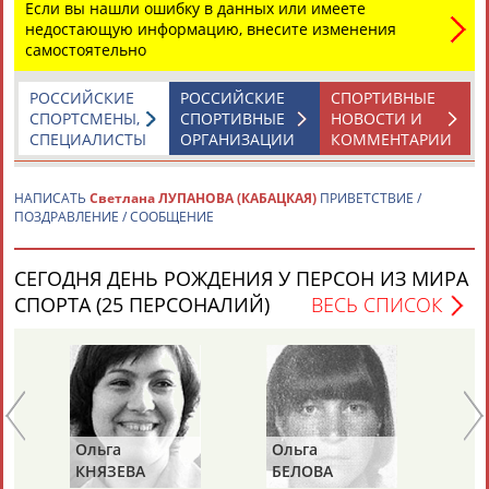
Если вы нашли ошибку в данных или имеете
недостающую информацию, внесите изменения
самостоятельно
Каримжан
Аделя
Андрей
Герман
АБДРАХМАНОВ
АБДРАХМАНОВА
АБДУВАЛИЕВ
АБДУЛАЕВ
РОССИЙСКИЕ
РОССИЙСКИЕ
СПОРТИВНЫЕ
СПОРТСМЕНЫ,
СПОРТИВНЫЕ
НОВОСТИ И
СПЕЦИАЛИСТЫ
ОРГАНИЗАЦИИ
КОММЕНТАРИИ
Рамазан
Тагир
Камиль
Загалав
НАПИСАТЬ
Светлана ЛУПАНОВА (КАБАЦКАЯ)
ПРИВЕТСТВИЕ /
АБДУЛАЕВ
АБДУЛАЕВ
АБДУЛАЗИЗОВ
АБДУЛБЕКОВ
ПОЗДРАВЛЕНИЕ / СООБЩЕНИЕ
СЕГОДНЯ ДЕНЬ РОЖДЕНИЯ У ПЕРСОН ИЗ МИРА
СПОРТА (25 ПЕРСОНАЛИЙ)
ВЕСЬ СПИСОК
Камалудин
Абдула
Магомед
Назир
АБДУЛДАУДОВ
АБДУЛЖАЛИЛОВ
АБДУЛКАГИРОВ
АБДУЛЛАЕВ
ЕЩЁ ПЕРСОНЫ
Ольга
Ольга
Се
Е
КНЯЗЕВА
БЕЛОВА
ЛА
24 персон из 13181