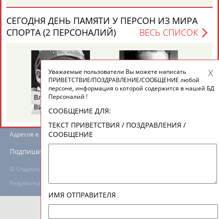
СЕГОДНЯ ДЕНЬ ПАМЯТИ У ПЕРСОН ИЗ МИРА
ТАБЛО АКТИВНОСТИ
СПОРТА (2 ПЕРСОНАЛИЙ)
ВЕСЬ СПИСОК
ЦЕЛИ ПРОЕКТА
КОНТАКТЫ
НАШИ КНОПКИ
РЕКЛАМА
Уважаемые пользователи Вы можете написать
ПРИВЕТСТВИЕ/ПОЗДРАВЛЕНИЕ/СООБЩЕНИЕ любой
персоне, информация о которой содержится в нашей БД
Владимир
Володар
Персоналий !
ВИКУЛОВ
ЗВЕЗДКИН
СООБЩЕНИЕ ДЛЯ:
Вопросы сотрудничества и совместной деятельности
inform@infosport.ru
ТЕКСТ ПРИВЕТСТВИЯ / ПОЗДРАВЛЕНИЯ /
СООБЩЕНИЕ
Адресов в новостной рассылке: 996
Подпишись
©
Стадион, 1998-2026
Разработка и поддержка ООО НАИТ «Стадион»
ИМЯ ОТПРАВИТЕЛЯ