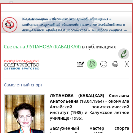
9 августа 2026 года,
02:46
СПОРТСМЕНЫ, ТРЕНЕРЫ И СПЕЦИАЛИСТЫ
Светлана ЛУПАНОВА (КАБАЦКАЯ)
в публикациях
13181
персон
Расширенный поиск
Найдено:
ЛУПАНОВА (КАБАЦКАЯ) Светлана
Аслаудин
Елена
Мария
Юлия
Анатольевна
(18.04.1964) - окончила
АБАЕВ
АБАИМОВА
АБАКУМОВА
АБАЛАКИНА
Алтайский политехнический
институт (1985) и Калужское летное
Самолетный спорт
училище (1995).
Заслуженный мастер спорта