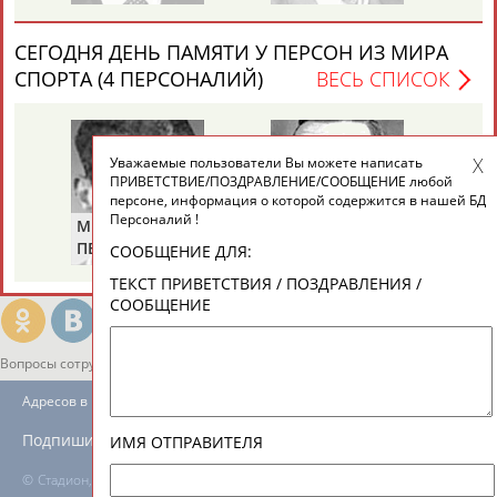
ЕЩЁ ПЕРСОНЫ
СЕГОДНЯ ДЕНЬ ПАМЯТИ У ПЕРСОН ИЗ МИРА
СПОРТА (4 ПЕРСОНАЛИЙ)
ВЕСЬ СПИСОК
24 персон из 13181
Уважаемые пользователи Вы можете написать
ТАБЛО АКТИВНОСТИ
ПРИВЕТСТВИЕ/ПОЗДРАВЛЕНИЕ/СООБЩЕНИЕ любой
персоне, информация о которой содержится в нашей БД
Персоналий !
Михаил
Николай
Ви
ЦЕЛИ ПРОЕКТА
КОНТАКТЫ
НАШИ КНОПКИ
РЕКЛАМА
ПЕРЕЛЬМАН
ПУЧКОВ
Т
СООБЩЕНИЕ ДЛЯ:
(ПЕРЛЬМАН)
ТЕКСТ ПРИВЕТСТВИЯ / ПОЗДРАВЛЕНИЯ /
СООБЩЕНИЕ
Вопросы сотрудничества и совместной деятельности
inform@infosport.ru
Адресов в новостной рассылке: 996
Подпишись
ИМЯ ОТПРАВИТЕЛЯ
©
Стадион, 1998-2026