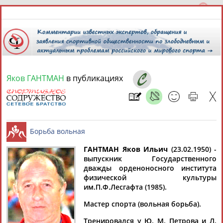
Яков ГАНТМАН
в публикациях
8 августа 2026 года,
06:15
СПОРТСМЕНЫ, ТРЕНЕРЫ И СПЕЦИАЛИСТЫ
13181
персон
Расширенный поиск
Найдено:
ГАНТМАН Яков Ильич
(23.02.1950) -
выпускник Государственного
дважды орденоносного института
Борьба вольная
физической культуры
им.П.Ф.Лесгафта (1985).
Мастер спорта (вольная борьба).
Аслаудин
Елена
Мария
Юлия
АБАЕВ
АБАИМОВА
АБАКУМОВА
АБАЛАКИНА
Тренировался у Ю. М. Петрова и Л.