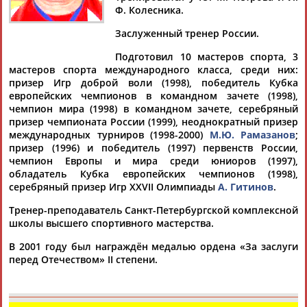
Ф. Колесника.
Заслуженный тренер России.
Подготовил 10 мастеров спорта, 3
Дмитрий
Тамилла
Рамазан
Ростом
мастеров спорта международного класса, среди них:
АБАРЕНОВ
АБАСОВА
АБАЧАРАЕВ
АБАШИДЗЕ
призер Игр доброй воли (1998), победитель Кубка
европейских чемпионов в командном зачете (1998),
чемпион мира (1998) в командном зачете, серебряный
призер чемпионата России (1999), неоднократный призер
международных турниров (1998-2000)
М.Ю. Рамазанов
;
Флюра
Татьяна
Акжана
Артур
призер (1996) и победитель (1997) первенств России,
АББАТЕ-
АББЯСОВА
АБДИКАРИМОВА
АБДРАХМАНОВ
чемпион Европы и мира среди юниоров (1997),
БУЛАТОВА
обладатель Кубка европейских чемпионов (1998),
серебряный призер Игр XXVII Олимпиады
А. Гитинов
.
Тренер-преподаватель Санкт-Петербургской комплексной
школы высшего спортивного мастерства.
В 2001 году был награждён медалью ордена «За заслуги
перед Отечеством» II степени.