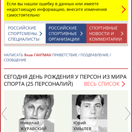
Если вы нашли ошибку в данных или имеете
недостающую информацию, внесите изменения
самостоятельно
РОССИЙСКИЕ
РОССИЙСКИЕ
СПОРТИВНЫЕ
СПОРТСМЕНЫ,
СПОРТИВНЫЕ
НОВОСТИ И
СПЕЦИАЛИСТЫ
ОРГАНИЗАЦИИ
КОММЕНТАРИИ
Каримжан
Аделя
Андрей
Герман
АБДРАХМАНОВ
АБДРАХМАНОВА
АБДУВАЛИЕВ
АБДУЛАЕВ
НАПИСАТЬ
Яков ГАНТМАН
ПРИВЕТСТВИЕ / ПОЗДРАВЛЕНИЕ /
СООБЩЕНИЕ
СЕГОДНЯ ДЕНЬ РОЖДЕНИЯ У ПЕРСОН ИЗ МИРА
Рамазан
Тагир
Камиль
Загалав
АБДУЛАЕВ
АБДУЛАЕВ
АБДУЛАЗИЗОВ
АБДУЛБЕКОВ
СПОРТА (25 ПЕРСОНАЛИЙ)
ВЕСЬ СПИСОК
Камалудин
Абдула
Магомед
Назир
АБДУЛДАУДОВ
АБДУЛЖАЛИЛОВ
АБДУЛКАГИРОВ
АБДУЛЛАЕВ
Николай
Юрий
Ми
ЖУРАВСКИЙ
ХМЫЛЕВ
НА