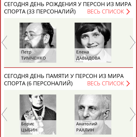
СЕГОДНЯ ДЕНЬ РОЖДЕНИЯ У ПЕРСОН ИЗ МИРА
СПОРТА (33 ПЕРСОНАЛИЙ)
ВЕСЬ СПИСОК
Каримжан
Аделя
Андрей
Герман
АБДРАХМАНОВ
АБДРАХМАНОВА
АБДУВАЛИЕВ
АБДУЛАЕВ
Петр
Елена
Та
ТИМЧЕНКО
ДАВЫДОВА
Д
(С
ХА
СЕГОДНЯ ДЕНЬ ПАМЯТИ У ПЕРСОН ИЗ МИРА
Рамазан
Тагир
Камиль
Загалав
СПОРТА (6 ПЕРСОНАЛИЙ)
ВЕСЬ СПИСОК
АБДУЛАЕВ
АБДУЛАЕВ
АБДУЛАЗИЗОВ
АБДУЛБЕКОВ
Камалудин
Абдула
Магомед
Назир
АБДУЛДАУДОВ
АБДУЛЖАЛИЛОВ
АБДУЛКАГИРОВ
АБДУЛЛАЕВ
Борис
Анатолий
Ал
ЦЫБИН
РАХЛИН
ЯГ