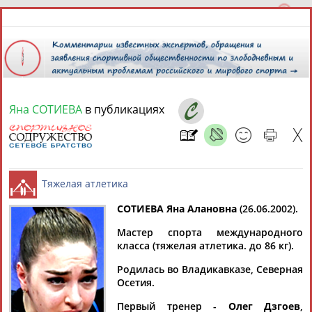
Яна СОТИЕВА
в публикациях
7 августа 2026 года,
14:36
СПОРТСМЕНЫ, ТРЕНЕРЫ И СПЕЦИАЛИСТЫ
13181
персон
Расширенный поиск
Найдено:
СОТИЕВА Яна Алановна
(26.06.2002).
Мастер спорта международного
Тяжелая атлетика
класса (тяжелая атлетика. до 86 кг).
Родилась во Владикавказе, Северная
Осетия.
Аслаудин
Елена
Мария
Юлия
АБАЕВ
АБАИМОВА
АБАКУМОВА
АБАЛАКИНА
Первый тренер -
Олег Дзгоев
,