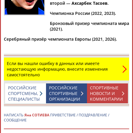
второй —
Ахсарбек Тасоев
.
Чемпионка России (2022, 2023).
Бронзовый призер чемпионата мира
Дмитрий
Тамилла
Рамазан
Ростом
(2021).
АБАРЕНОВ
АБАСОВА
АБАЧАРАЕВ
АБАШИДЗЕ
Серебряный призёр чемпионата Европы (2021, 2026).
Флюра
Татьяна
Акжана
Артур
Если вы нашли ошибку в данных или имеете
АББАТЕ-
АББЯСОВА
АБДИКАРИМОВА
АБДРАХМАНОВ
недостающую информацию, внесите изменения
БУЛАТОВА
самостоятельно
РОССИЙСКИЕ
РОССИЙСКИЕ
СПОРТИВНЫЕ
СПОРТСМЕНЫ,
СПОРТИВНЫЕ
НОВОСТИ И
СПЕЦИАЛИСТЫ
ОРГАНИЗАЦИИ
КОММЕНТАРИИ
НАПИСАТЬ
Яна СОТИЕВА
ПРИВЕТСТВИЕ / ПОЗДРАВЛЕНИЕ /
СООБЩЕНИЕ