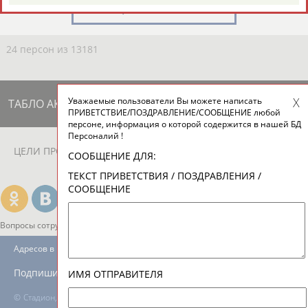
ЕЩЁ ПЕРСОНЫ
24 персон из 13181
Уважаемые пользователи Вы можете написать
ТАБЛО АКТИВНОСТИ
ПРИВЕТСТВИЕ/ПОЗДРАВЛЕНИЕ/СООБЩЕНИЕ любой
персоне, информация о которой содержится в нашей БД
Персоналий !
ЦЕЛИ ПРОЕКТА
КОНТАКТЫ
НАШИ КНОПКИ
РЕКЛАМА
СООБЩЕНИЕ ДЛЯ:
ТЕКСТ ПРИВЕТСТВИЯ / ПОЗДРАВЛЕНИЯ /
СООБЩЕНИЕ
Вопросы сотрудничества и совместной деятельности
inform@infosport.ru
Адресов в новостной рассылке: 996
Подпишись
ИМЯ ОТПРАВИТЕЛЯ
©
Стадион, 1998-2026