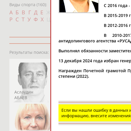
Виды спорта (160):
С 2016 года
Дат
А
Б
В
Г
Д
Е
Ж
З
И
К
Л
М
Н
О
П
В 2015-2019 
с
Р
С
Т
У
Ф
Х
Ц
Ч
Ш
Щ
Э
Ю
Я
В 2012-2016
В 2010-201
антидопингового агентства «РУСА
13181
персон
Выполнял обязанности заместител
Результаты поиска:
13 декабря 2024 года избран ген
Награжден Почетной грамотой Пр
степени (2022).
Аслаудин
Елена
Мария
АБАЕВ
АБАИМОВА
АБАКУМОВА
Если вы нашли ошибку в данных
информацию, внесите изменения