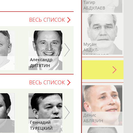
Герман
Рамазан
Тагир
АБДУЛАЕВ
АБДУЛАЕВ
АБДУЛАЕВ
ВЕСЬ СПИСОК
Аслан
Эмиль
Мусан
АБДУЛЛИН
АБДУЛЛИН
АБДУЛ-
МУСЛИМОВ
Александр
Лариса
ДИТЯТИН
КАРЛОВА
ь какую-либо ошибку в уже
 своей страны!
ВЕСЬ СПИСОК
Эдуард
Уулу Азамат
Денис
АБЗАЛИМОВ
АБИБИЛЛА
АБЛЯЗИН
Геннадий
ТУРЕЦКИЙ