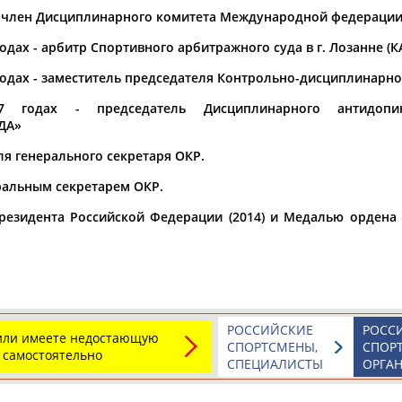
 - член Дисциплинарного комитета Международной федерации
а рождения
годах - арбитр Спортивного арбитражного суда в г. Лозанне (КА
по
чч
мм
год
чч
мм
год
 годах - заместитель председателя Контрольно-дисциплинарно
7 годах - председатель Дисциплинарного антидопин
ДА»
я генерального секретаря ОКР.
еральным секретарем ОКР.
езидента Российской Федерации (2014) и Медалью ордена «
Юлия
Дмитрий
Тамилла
АБАЛАКИНА
АБАРЕНОВ
АБАСОВА
РОССИЙСКИЕ
РОСС
 или имеете недостающую
СПОРТСМЕНЫ,
СПОР
 самостоятельно
СПЕЦИАЛИСТЫ
ОРГА