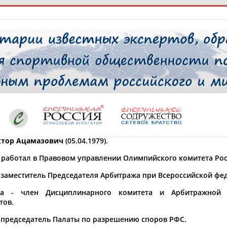
РЕСУРСНАЯ ПЛОЩАДКА
ТАБЛО АК
 специалисты
ктор Ацамазович
(05.04.1979).
ставляет регион*
т работал в Правовом управлении Олимпийского комитета Рос
 выбран
 - заместитель Председателя Арбитража при Всероссийской фе
* для действующих спортсменов
то рождения
а - член Дисциплинарного комитета и Арбитражной 
 выбран
тов.
ион проживания
 - председатель Палаты по разрешению споров РФС.
 выбран