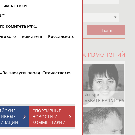
 гимнастики.
Чемпион
С).
Не выбран
го комитета РФС.
гового комитета Российского
100 последних изменений
За заслуги перед Отечеством» II
Рамазан
Ростом
Флюра
АБАЧАРАЕВ
АБАШИДЗЕ
АББАТЕ-БУЛАТОВА
ИЙСКИЕ
СПОРТИВНЫЕ
ТИВНЫЕ
НОВОСТИ И
НИЗАЦИИ
КОММЕНТАРИИ