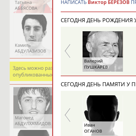
НАПИСАТЬ
Виктор БЕРЕЗОВ
ПР
Татьяна
Акжана
Артур
АББЯСОВА
АБДИКАРИМОВА
АБДРАХМАНОВ
СЕГОДНЯ ДЕНЬ РОЖДЕНИЯ У
Камиль
Загалав
Камалудин
АБДУЛАЗИЗОВ
АБДУЛБЕКОВ
АБДУЛДАУДОВ
Харис
Валерий
ЮНИЧЕВ
ПУШКАРЕВ
Здесь можно разместить информацию о хорошо изв
опубликованных записях. Страна должна знать свои
СЕГОДНЯ ДЕНЬ ПАМЯТИ У П
Магомед
Шамиль
Адлан
АБДУЛХАМИДОВ
АБДУРАХМАНОВ
АБДУРАШИДОВ
Альгирдас
Иван
ЛАУРИТЕНАС
ОГАНОВ