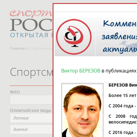
Главная »
Спортсмены, тренеры и специалисты
Спортсмены, тренеры и
Виктор БЕРЕЗОВ
в публикациях
БЕРЕЗОВ Ви
ФИО
Пред
Более 15 ле
Не
С 2004 года
Олимпийские виды спорта
Мес
С 2008 год
Летние
Не
велосипедис
Рег
Зимние
С 2016 года
Не