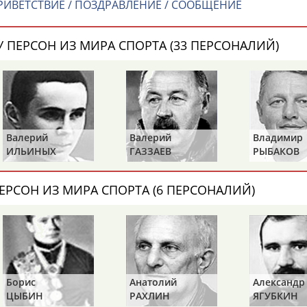
ИВЕТСТВИЕ / ПОЗДРАВЛЕНИЕ / СООБЩЕНИЕ
Каримжан
Аделя
Андрей
АБДРАХМАНОВ
АБДРАХМАНОВА
АБДУВАЛИЕВ
 ПЕРСОН ИЗ МИРА СПОРТА (33 ПЕРСОНАЛИЙ)
Абдула
Магомед
Назир
АБДУЛЖАЛИЛОВ
АБДУЛКАГИРОВ
АБДУЛЛАЕВ
Валерий
Валерий
Владимир
ИЛЬИНЫХ
ГАЗЗАЕВ
РЫБАКОВ
естном спортсмене, тренере, специалисте или исправит
х героев! Герои спорта - это одни из главных патриотов
ЕРСОН ИЗ МИРА СПОРТА (6 ПЕРСОНАЛИЙ)
Рустам
Магомед
Нурлан
АБДУРАШИДОВ
АБДУСАЛАМОВ
АБДЫКАЛЫКОВ
Борис
Анатолий
Александр
ЦЫБИН
РАХЛИН
ЯГУБКИН