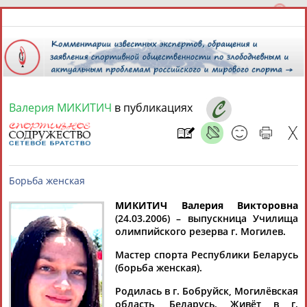
Валерия МИКИТИЧ
в публикациях
8 августа 2026 года,
20:59
СПОРТСМЕНЫ, ТРЕНЕРЫ И СПЕЦИАЛИСТЫ
13181
персон
Расширенный поиск
Найдено:
МИКИТИЧ Валерия Викторовна
(24.03.2006) – выпускница Училища
олимпийского резерва г. Могилев.
Борьба женская
Мастер спорта Республики Беларусь
(борьба женская).
Аслаудин
Елена
Мария
Юлия
Родилась в г. Бобруйск, Могилёвская
АБАЕВ
АБАИМОВА
АБАКУМОВА
АБАЛАКИНА
область, Беларусь. Живёт в г.