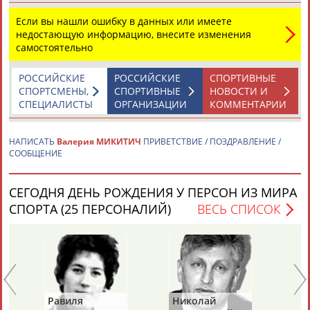
Если вы нашли ошибку в данных или имеете
недостающую информацию, внесите изменения
самостоятельно
РОССИЙСКИЕ
РОССИЙСКИЕ
СПОРТИВНЫЕ
СПОРТСМЕНЫ,
СПОРТИВНЫЕ
НОВОСТИ И
Каримжан
Аделя
Андрей
Герман
СПЕЦИАЛИСТЫ
ОРГАНИЗАЦИИ
КОММЕНТАРИИ
АБДРАХМАНОВ
АБДРАХМАНОВА
АБДУВАЛИЕВ
АБДУЛАЕВ
НАПИСАТЬ
Валерия МИКИТИЧ
ПРИВЕТСТВИЕ / ПОЗДРАВЛЕНИЕ /
СООБЩЕНИЕ
Рамазан
Тагир
Камиль
Загалав
СЕГОДНЯ ДЕНЬ РОЖДЕНИЯ У ПЕРСОН ИЗ МИРА
АБДУЛАЕВ
АБДУЛАЕВ
АБДУЛАЗИЗОВ
АБДУЛБЕКОВ
СПОРТА (25 ПЕРСОНАЛИЙ)
ВЕСЬ СПИСОК
Камалудин
Абдула
Магомед
Назир
АБДУЛДАУДОВ
АБДУЛЖАЛИЛОВ
АБДУЛКАГИРОВ
АБДУЛЛАЕВ
Равиля
Николай
Ю