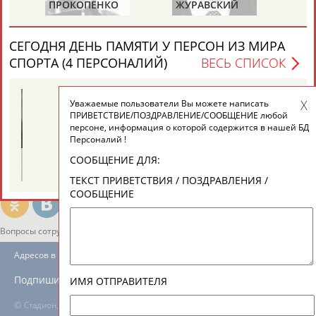
ЕЩЁ ПЕРСОНЫ
ПРОКОПЕНКО
ЖУРАВСКИЙ
Х
(САЛИМОВА)
СЕГОДНЯ ДЕНЬ ПАМЯТИ У ПЕРСОН ИЗ МИРА
24 персон из 13181
СПОРТА (4 ПЕРСОНАЛИЙ)
ВЕСЬ СПИСОК
Уважаемые пользователи Вы можете написать
ТАБЛО АКТИВНОСТИ
ПРИВЕТСТВИЕ/ПОЗДРАВЛЕНИЕ/СООБЩЕНИЕ любой
персоне, информация о которой содержится в нашей БД
Персоналий !
ЦЕЛИ ПРОЕКТА
КОНТАКТЫ
НАШИ КНОПКИ
РЕКЛАМА
Виталия
Михаил
СООБЩЕНИЕ ДЛЯ:
ТУОМАЙТЕ
ШАХОВ
ТЕКСТ ПРИВЕТСТВИЯ / ПОЗДРАВЛЕНИЯ /
СООБЩЕНИЕ
Вопросы сотрудничества и совместной деятельности
inform@infosport.ru
Адресов в новостной рассылке: 996
Подпишись
ИМЯ ОТПРАВИТЕЛЯ
©
Стадион, 1998-2026