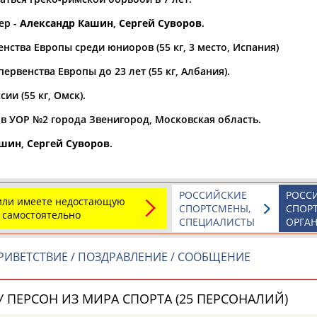
ер -
Александр Кашин
,
Сергей Суворов
.
а рождения
по
чч
мм
год
чч
мм
год
нства Европы среди юниоров (55 кг, 3 место, Испания)
ервенства Европы до 23 лет (55 кг, Албания).
ии (55 кг, Омск).
 в УОР №2 города Звенигород, Московская область.
ашин
,
Сергей Суворов
.
РОССИЙСКИЕ
РОСС
 или имеете недостающую
СПОРТСМЕНЫ,
СПОР
 самостоятельно
СПЕЦИАЛИСТЫ
ОРГА
Юлия
Дмитрий
Тамилла
АБАЛАКИНА
АБАРЕНОВ
АБАСОВА
ИВЕТСТВИЕ / ПОЗДРАВЛЕНИЕ / СООБЩЕНИЕ
 ПЕРСОН ИЗ МИРА СПОРТА (25 ПЕРСОНАЛИЙ)