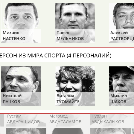
Каримжан
Аделя
Андрей
АБДРАХМАНОВ
АБДРАХМАНОВА
АБДУВАЛИЕВ
Михаил
Павел
Алексей
НАСТЕНКО
МЕЛЬНИКОВ
РАСТВОРЦ
Абдула
Магомед
Назир
АБДУЛЖАЛИЛОВ
АБДУЛКАГИРОВ
АБДУЛЛАЕВ
ЕРСОН ИЗ МИРА СПОРТА (4 ПЕРСОНАЛИЙ)
естном спортсмене, тренере, специалисте или исправит
х героев! Герои спорта - это одни из главных патриотов
Николай
Виталия
Михаил
ПУЧКОВ
ТУОМАЙТЕ
ШАХОВ
Рустам
Магомед
Нурлан
АБДУРАШИДОВ
АБДУСАЛАМОВ
АБДЫКАЛЫКОВ