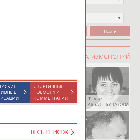
Чемпион
Не выбран
100 последних изменений
ИЙСКИЕ
СПОРТИВНЫЕ
ТИВНЫЕ
НОВОСТИ И
НИЗАЦИИ
КОММЕНТАРИИ
Рамазан
Ростом
Флюра
АБАЧАРАЕВ
АБАШИДЗЕ
АББАТЕ-БУЛАТОВА
ВЕСЬ СПИСОК