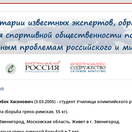
РЕСУРСНАЯ ПЛОЩАДКА
ТАБЛО АК
 специалисты
ая
ставляет регион*
 выбран
бек Хасенович
(3.03.2005) - студент Училища олимпийского р
* для действующих спортсменов
то рождения
а (борьба греко-римская, 55 кг).
 выбран
 Звенигород, Московская область. Живет в г. Звенигород.
ион проживания
 выбран
ться греко-римской борьбой в 7 лет.