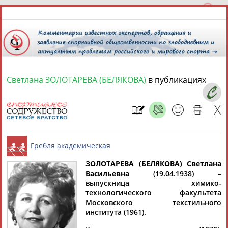
Светлана ЗОЛОТАРЕВА (БЕЛЯКОВА)
в публикациях
9 августа 2026 года,
18:32
СПОРТСМЕНЫ, ТРЕНЕРЫ И СПЕЦИАЛИСТЫ
13181
персон
Расширенный поиск
Найдено:
ЗОЛОТАРЕВА (БЕЛЯКОВА) Светлана
Васильевна
(19.04.1938) –
выпускница химико-
технологического факультета
Гребля академическая
Московского текстильного
института (1961).
Аслаудин
Елена
Мария
Юлия
АБАЕВ
АБАИМОВА
АБАКУМОВА
АБАЛАКИНА