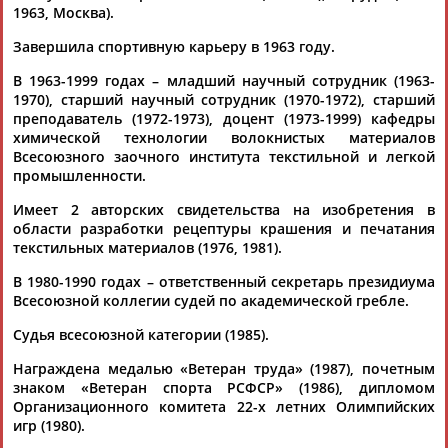
1963, Москва).
Завершила спортивную карьеру в 1963 году.
В 1963-1999 годах – младший научный сотрудник (1963-
1970), старший научный сотрудник (1970-1972), старший
преподаватель (1972-1973), доцент (1973-1999) кафедры
химической технологии волокнистых материалов
Каримжан
Аделя
Андрей
Герман
Всесоюзного заочного института текстильной и легкой
АБДРАХМАНОВ
АБДРАХМАНОВА
АБДУВАЛИЕВ
АБДУЛАЕВ
промышленности.
Имеет 2 авторских свидетельства на изобретения в
области разработки рецептуры крашения и печатания
текстильных материалов (1976, 1981).
Рамазан
Тагир
Камиль
Загалав
АБДУЛАЕВ
АБДУЛАЕВ
АБДУЛАЗИЗОВ
АБДУЛБЕКОВ
В 1980-1990 годах – ответственный секретарь президиума
Всесоюзной коллегии судей по академической гребле.
Судья всесоюзной категории (1985).
Награждена медалью «Ветеран труда» (1987), почетным
Камалудин
Абдула
Магомед
Назир
знаком «Ветеран спорта РСФСР» (1986), дипломом
АБДУЛДАУДОВ
АБДУЛЖАЛИЛОВ
АБДУЛКАГИРОВ
АБДУЛЛАЕВ
Организационного комитета 22-х летних Олимпийских
игр (1980).