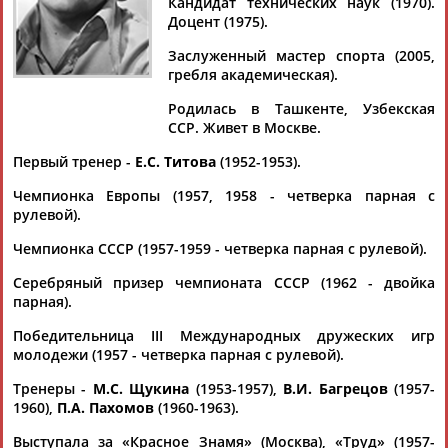
Кандидат технических наук (1970).
Доцент (1975).
Заслуженный мастер спорта (2005,
гребля академическая).
Дмитрий
Тамилла
Рамазан
Ростом
АБАРЕНОВ
АБАСОВА
АБАЧАРАЕВ
АБАШИДЗЕ
Родилась в Ташкенте, Узбекская
ССР. Живет в Москве.
Первый тренер -
Е.С. Титова
(1952-1953).
Чемпионка Европы (1957, 1958 - четверка парная с
Флюра
Татьяна
Акжана
Артур
рулевой).
АББАТЕ-
АББЯСОВА
АБДИКАРИМОВА
АБДРАХМАНОВ
БУЛАТОВА
Чемпионка СССР (1957-1959 - четверка парная с рулевой).
Серебряный призер чемпионата СССР (1962 - двойка
парная).
Победительница III Международных дружеских игр
молодежи (1957 - четверка парная с рулевой).
Тренеры -
М.С. Щукина
(1953-1957),
В.И. Багрецов
(1957-
1960),
П.А. Пахомов
(1960-1963).
Выступала за «Красное Знамя» (Москва), «Труд» (1957-