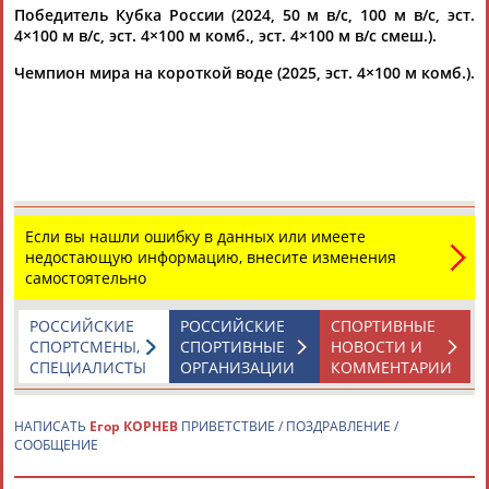
Победитель Кубка России (2024, 50 м в/с, 100 м в/с, эст.
4×100 м в/с, эст. 4×100 м комб., эст. 4×100 м в/с смеш.).
Чемпион мира на короткой воде (2025, эст. 4×100 м комб.).
Каримжан
Аделя
Андрей
Герман
АБДРАХМАНОВ
АБДРАХМАНОВА
АБДУВАЛИЕВ
АБДУЛАЕВ
Если вы нашли ошибку в данных или имеете
недостающую информацию, внесите изменения
самостоятельно
Рамазан
Тагир
Камиль
Загалав
АБДУЛАЕВ
АБДУЛАЕВ
АБДУЛАЗИЗОВ
АБДУЛБЕКОВ
РОССИЙСКИЕ
РОССИЙСКИЕ
СПОРТИВНЫЕ
СПОРТСМЕНЫ,
СПОРТИВНЫЕ
НОВОСТИ И
СПЕЦИАЛИСТЫ
ОРГАНИЗАЦИИ
КОММЕНТАРИИ
Камалудин
Абдула
Магомед
Назир
НАПИСАТЬ
Егор КОРНЕВ
ПРИВЕТСТВИЕ / ПОЗДРАВЛЕНИЕ /
АБДУЛДАУДОВ
АБДУЛЖАЛИЛОВ
АБДУЛКАГИРОВ
АБДУЛЛАЕВ
СООБЩЕНИЕ