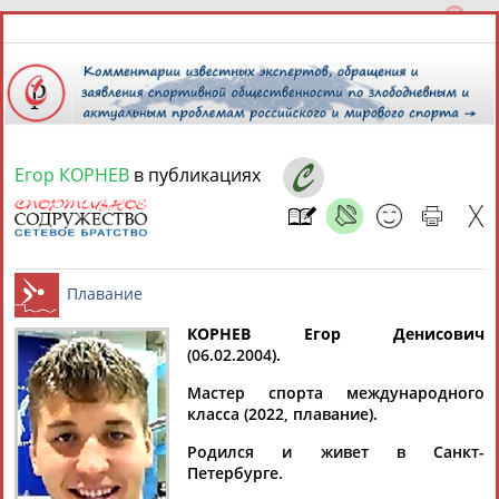
Егор КОРНЕВ
в публикациях
9 августа 2026 года,
05:59
СПОРТСМЕНЫ, ТРЕНЕРЫ И СПЕЦИАЛИСТЫ
13181
персон
Расширенный поиск
Найдено:
КОРНЕВ Егор Денисович
(06.02.2004).
Плавание
Мастер спорта международного
класса (2022, плавание).
Родился и живет в Санкт-
Аслаудин
Елена
Мария
Юлия
Петербурге.
АБАЕВ
АБАИМОВА
АБАКУМОВА
АБАЛАКИНА