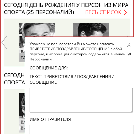
ЕЩЁ ПЕРСОНЫ
СЕГОДНЯ ДЕНЬ РОЖДЕНИЯ У ПЕРСОН ИЗ МИРА
СПОРТА (25 ПЕРСОНАЛИЙ)
ВЕСЬ СПИСОК
24 персон из 13181
Уважаемые пользователи Вы можете написать
ТАБЛО АКТИВНОСТИ
ПРИВЕТСТВИЕ/ПОЗДРАВЛЕНИЕ/СООБЩЕНИЕ любой
Валерий
Александр
Зу
персоне, информация о которой содержится в нашей БД
ТАРАКАНОВ
ГОРЕЛИК
СА
Персоналий !
ЦЕЛИ ПРОЕКТА
КОНТАКТЫ
НАШИ КНОПКИ
РЕКЛАМА
СООБЩЕНИЕ ДЛЯ:
СЕГОДНЯ ДЕНЬ ПАМЯТИ У ПЕРСОН ИЗ МИРА
ТЕКСТ ПРИВЕТСТВИЯ / ПОЗДРАВЛЕНИЯ /
СПОРТА (2 ПЕРСОНАЛИЙ)
ВЕСЬ СПИСОК
СООБЩЕНИЕ
Вопросы сотрудничества и совместной деятельности
inform@infosport.ru
Адресов в новостной рассылке: 996
Подпишись
ИМЯ ОТПРАВИТЕЛЯ
Владимир
Володар
ВИКУЛОВ
ЗВЕЗДКИН
©
Стадион, 1998-2026