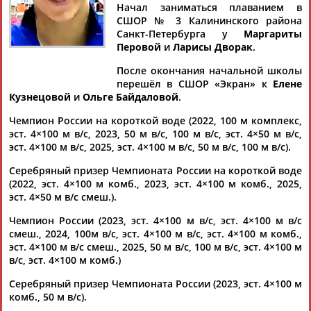
Начал заниматься плаванием в
СШОР № 3 Калининского района
Санкт-Петербурга у
Маргариты
Перовой
и
Ларисы Дворак
.
Дмитрий
Тамилла
Рамазан
Ростом
После окончания начальной школы
АБАРЕНОВ
АБАСОВА
АБАЧАРАЕВ
АБАШИДЗЕ
перешёл в СШОР «Экран» к
Елене
Кузнецовой
и
Ольге Байдаловой
.
Чемпион России на короткой воде (2022, 100 м комплекс,
эст. 4×100 м в/с, 2023, 50 м в/с, 100 м в/с, эст. 4×50 м в/с,
Флюра
Татьяна
Акжана
Артур
эст. 4×100 м в/с, 2025, эст. 4×100 м в/с, 50 м в/с, 100 м в/с).
АББАТЕ-
АББЯСОВА
АБДИКАРИМОВА
АБДРАХМАНОВ
БУЛАТОВА
Серебряный призер Чемпионата России на короткой воде
(2022, эст. 4×100 м комб., 2023, эст. 4×100 м комб., 2025,
эст. 4×50 м в/с смеш.).
Чемпион России (2023, эст. 4×100 м в/с, эст. 4×100 м в/с
смеш., 2024, 100м в/с, эст. 4×100 м в/с, эст. 4×100 м комб.,
эст. 4×100 м в/с смеш., 2025, 50 м в/с, 100 м в/с, эст. 4×100 м
в/с, эст. 4×100 м комб.)
Серебряный призер Чемпионата России (2023, эст. 4×100 м
комб., 50 м в/с).